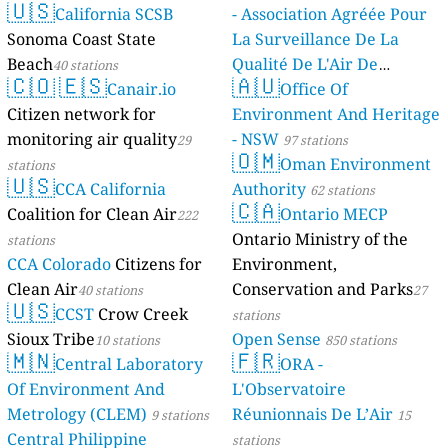
🇺🇸
California SCSB
- Association Agréée Pour
Sonoma Coast State
La Surveillance De La
Beach
Qualité De L'Air De
40 stations
🇨🇴
🇪🇸
🇦🇺
Canair.io
Mayotte
Office Of
4 stations
Citizen network for
Environment And Heritage
monitoring air quality
- NSW
29
97 stations
🇴🇲
Oman Environment
stations
🇺🇸
CCA California
Authority
62 stations
🇨🇦
Coalition for Clean Air
Ontario MECP
222
Ontario Ministry of the
stations
CCA Colorado
Citizens for
Environment,
Clean Air
Conservation and Parks
40 stations
27
🇺🇸
CCST
Crow Creek
stations
Sioux Tribe
Open Sense
10 stations
850 stations
🇲🇳
🇫🇷
Central Laboratory
ORA -
Of Environment And
L'Observatoire
Metrology (CLEM)
Réunionnais De L’Air
9 stations
15
Central Philippine
stations