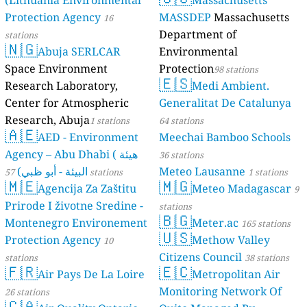
(Lithuania Environmental
Massachusetts
stations
Protection Agency
MASSDEP
Massachusetts
16
Department of
stations
🇳🇬
Abuja SERLCAR
Environmental
Space Environment
Protection
98 stations
🇪🇸
Research Laboratory,
Medi Ambient.
Center for Atmospheric
Generalitat De Catalunya
Research, Abuja
1 stations
64 stations
🇦🇪
AED - Environment
Meechai Bamboo Schools
Agency – Abu Dhabi ( هيئة
36 stations
البيئة - أبو ظبي)
Meteo Lausanne
57 stations
1 stations
🇲🇪
🇲🇬
Agencija Za Zaštitu
Meteo Madagascar
9
Prirode I životne Sredine -
stations
🇧🇬
Montenegro Environement
Meter.ac
165 stations
🇺🇸
Protection Agency
Methow Valley
10
Citizens Council
stations
38 stations
🇫🇷
🇪🇨
Air Pays De La Loire
Metropolitan Air
Monitoring Network Of
26 stations
🇨🇦