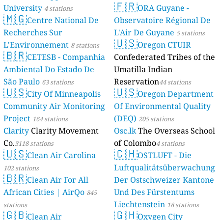
🇫🇷
University
ORA Guyane -
4 stations
🇲🇬
Centre National De
Observatoire Régional De
Recherches Sur
L'Air De Guyane
5 stations
🇺🇸
L'Environnement
Oregon CTUIR
8 stations
🇧🇷
CETESB - Companhia
Confederated Tribes of the
Ambiental Do Estado De
Umatilla Indian
São Paulo
Reservation
63 stations
44 stations
🇺🇸
🇺🇸
City Of Minneapolis
Oregon Department
Community Air Monitoring
Of Environmental Quality
Project
(DEQ)
164 stations
205 stations
Clarity
Clarity Movement
Osc.lk
The Overseas School
Co.
of Colombo
3118 stations
4 stations
🇺🇸
🇨🇭
Clean Air Carolina
OSTLUFT - Die
Luftqualitätsüberwachung
102 stations
🇧🇷
Clean Air For All
Der Ostschweizer Kantone
African Cities | AirQo
Und Des Fürstentums
845
Liechtenstein
stations
18 stations
🇬🇧
🇬🇭
Clean Air
Oxygen City