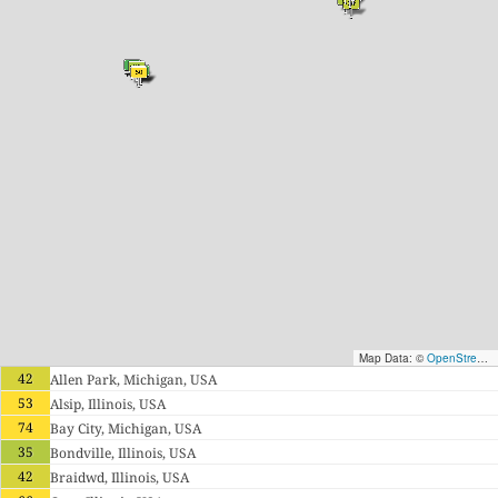
Map Data: ©
OpenStreetMap contributors
42
Allen Park, Michigan, USA
53
Alsip, Illinois, USA
74
Bay City, Michigan, USA
35
Bondville, Illinois, USA
42
Braidwd, Illinois, USA