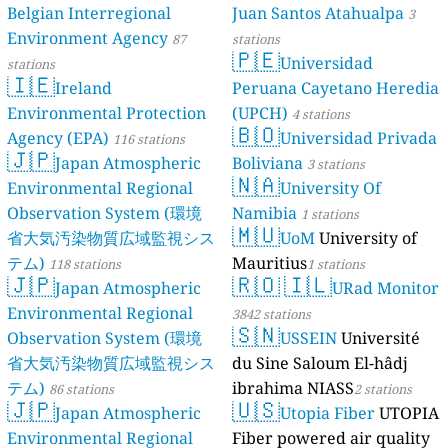
Belgian Interregional
Juan Santos Atahualpa
3
Environment Agency
87
stations
🇵🇪
Universidad
stations
🇮🇪
Ireland
Peruana Cayetano Heredia
Environmental Protection
(UPCH)
4 stations
🇧🇴
Agency (EPA)
Universidad Privada
116 stations
🇯🇵
Japan Atmospheric
Boliviana
3 stations
🇳🇦
Environmental Regional
University Of
Observation System (環境
Namibia
1 stations
🇲🇺
省大気汚染物質広域監視シス
UoM
University of
テム)
Mauritius
118 stations
1 stations
🇯🇵
🇷🇴
🇮🇱
Japan Atmospheric
URad Monitor
Environmental Regional
3842 stations
🇸🇳
Observation System (環境
USSEIN
Université
省大気汚染物質広域監視シス
du Sine Saloum El-hâdj
テム)
ibrahima NIASS
86 stations
2 stations
🇯🇵
🇺🇸
Japan Atmospheric
Utopia Fiber
UTOPIA
Environmental Regional
Fiber powered air quality