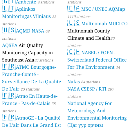
🇬🇹
Ambente
4 stations
stations
🇱🇹
🇨🇦
Aplinkos
MSC / UNBC AQMap
Monitoringas Vilniaus
22
1110 stations
🇺🇸
Multnomah MULTCO
stations
🇺🇸
AQMD NASA
Multnomah County
69
Climate and Health
stations
20
AQSEA
Air Quality
stations
🇨🇭
Monitoring Capacity in
NABEL / FOEN -
Southeast Asia
Switzerland Federal Office
85 stations
🇫🇷
ATMO Bourgogne-
For The Environment
14
Franche-Comté -
stations
Surveillance De La Qualite
Nafas
84 stations
De L’air
NASA CSESP / RTI
23 stations
207
🇫🇷
Atmo En Hauts-de-
stations
France - Pas-de-Calais
National Agency For
38
Meteorology And
stations
🇫🇷
AtmoGE - La Qualité
Environmental Monitoring
De L’air Dans Le Grand Est
(Цаг уур орчны