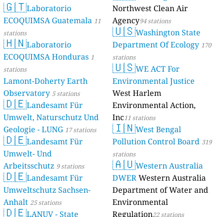
🇬🇹
Laboratorio
Northwest Clean Air
ECOQUIMSA Guatemala
Agency
11
94 stations
🇺🇸
Washington State
stations
🇭🇳
Laboratorio
Department Of Ecology
170
ECOQUIMSA Honduras
1
stations
🇺🇸
WE ACT For
stations
Lamont-Doherty Earth
Environmental Justice
Observatory
West Harlem
5 stations
🇩🇪
Landesamt Für
Environmental Action,
Umwelt, Naturschutz Und
Inc
11 stations
🇮🇳
Geologie - LUNG
West Bengal
17 stations
🇩🇪
Landesamt Für
Pollution Control Board
319
Umwelt- Und
stations
🇦🇺
Arbeitsschutz
Western Australia
9 stations
🇩🇪
Landesamt Für
DWER
Western Australia
Umweltschutz Sachsen-
Department of Water and
Anhalt
Environmental
25 stations
🇩🇪
LANUV - State
Regulation
22 stations