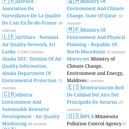
🇫🇷
🇶🇦
AirParif -
Ministry Of
Association De
Environment And Climate
Surveillance De La Qualité
Change, State Of Qatar
16
De L'air En Île-de-France
39
stations
🇲🇰
Ministry Of
stations
🇱🇰
AirShare - National
Environment And Physical
Air Quality Network, Sri
Planning – Republic Of
Lanka
North Macedonia
572481 stations
22 stations
Alaska DEC- Division Of Air
Moenv.mv
Ministry of
Quality Information,
Climate Change,
Alaska Department Of
Environment and Energy,
Enviromental Protection
Maldives
73
1 stations
🇪🇸
Monitorización Red
stations
🇨🇦
Alberta
De Calidad Del Aire Del
Environment And
Principado De Asturias
23
Sustainable Resource
stations
🇺🇸
Development - Air Quality
MPCA
Minnesota
Monitoring
Pollution Control Agency
66 stations
33