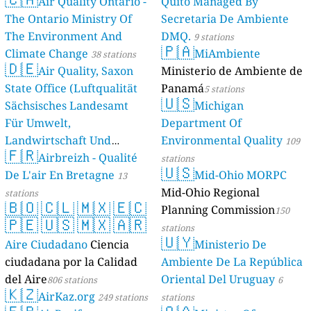
Air Quality Ontario -
Quito Managed By
The Ontario Ministry Of
Secretaria De Ambiente
The Environment And
DMQ.
9 stations
🇵🇦
Climate Change
MiAmbiente
38 stations
🇩🇪
Air Quality, Saxon
Ministerio de Ambiente de
State Office (Luftqualität
Panamá
5 stations
🇺🇸
Sächsisches Landesamt
Michigan
Für Umwelt,
Department Of
Landwirtschaft Und
Environmental Quality
109
🇫🇷
Geologie)
Airbreizh - Qualité
50 stations
stations
🇺🇸
De L'air En Bretagne
Mid-Ohio MORPC
13
Mid-Ohio Regional
stations
🇧🇴
🇨🇱
🇲🇽
🇪🇨
Planning Commission
150
🇵🇪
🇺🇸
🇲🇽
🇦🇷
stations
🇺🇾
Aire Ciudadano
Ciencia
Ministerio De
ciudadana por la Calidad
Ambiente De La República
del Aire
Oriental Del Uruguay
806 stations
6
🇰🇿
AirKaz.org
249 stations
stations