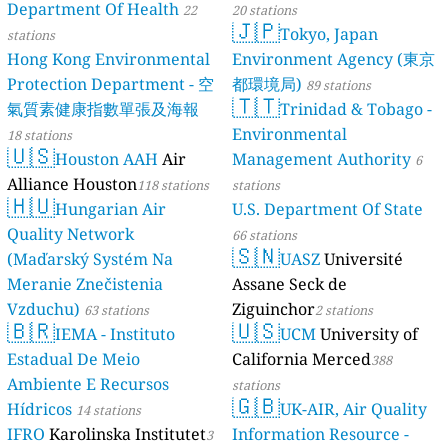
Department Of Health
22
20 stations
🇯🇵
Tokyo, Japan
stations
Hong Kong Environmental
Environment Agency (東京
Protection Department - 空
都環境局)
89 stations
🇹🇹
氣質素健康指數單張及海報
Trinidad & Tobago -
Environmental
18 stations
🇺🇸
Houston AAH
Air
Management Authority
6
Alliance Houston
118 stations
stations
🇭🇺
Hungarian Air
U.S. Department Of State
Quality Network
66 stations
🇸🇳
(Maďarský Systém Na
UASZ
Université
Meranie Znečistenia
Assane Seck de
Vzduchu)
Ziguinchor
63 stations
2 stations
🇧🇷
🇺🇸
IEMA - Instituto
UCM
University of
Estadual De Meio
California Merced
388
Ambiente E Recursos
stations
🇬🇧
Hídricos
UK-AIR, Air Quality
14 stations
IFRO
Karolinska Institutet
Information Resource -
3