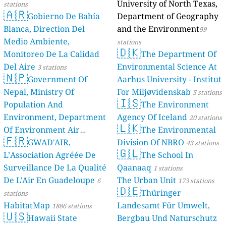
University of North Texas,
stations
🇦🇷
Gobierno De Bahía
Department of Geography
Blanca, Direction Del
and the Environment
99
Medio Ambiente,
stations
🇩🇰
Monitoreo De La Calidad
The Department Of
Del Aire
Environmental Science At
3 stations
🇳🇵
Government Of
Aarhus University - Institut
Nepal, Ministry Of
For Miljøvidenskab
5 stations
🇮🇸
Population And
The Environment
Environment, Department
Agency Of Iceland
20 stations
🇱🇰
Of Environment Air
The Environmental
🇫🇷
Quality Monitoring
GWAD'AIR,
Division Of NBRO
30
43 stations
🇬🇱
L’Association Agréée De
The School In
stations
Surveillance De La Qualité
Qaanaaq
1 stations
De L'Air En Guadeloupe
The Urban Unit
6
173 stations
🇩🇪
Thüringer
stations
HabitatMap
Landesamt Für Umwelt,
1886 stations
🇺🇸
Hawaii State
Bergbau Und Naturschutz