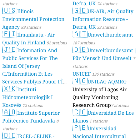
Defra, UK
stations
74 stations
🇺🇸
🇬🇧
Illinois
UK-AIR, Air Quality
Environmental Protection
Information Resource -
Agency
Defra, UK
89 stations
33 stations
🇫🇮
🇦🇹
Ilmanlaatu - Air
Umweltbundesamt
Quality In Finland
92 stations
187 stations
🇯🇪
🇩🇪
Information And
Umweltbundesamt |
Public Services For The
Für Mensch Und Umwelt
7
Island Of Jersey
stations
(L'înformâtion Et Les
UNICEF
136 stations
🇳🇬
Sèrvices Publyis Pouor I'Île
UNILAG AQMRG
🇽🇰
Dé Jèrri)
Instituti
University of Lagos Air
2 stations
Hidrometeorologjik I
Quality Monitoring
Kosovës
Research Group
12 stations
7 stations
🇦🇴
🇨🇴
Instituto Superior
Universidad De Los
Politécnico Tundavala
Llanos
8
1 stations
🇵🇪
Universidad
stations
🇧🇪
IRCEL-CELINE -
Nacional Intercultural