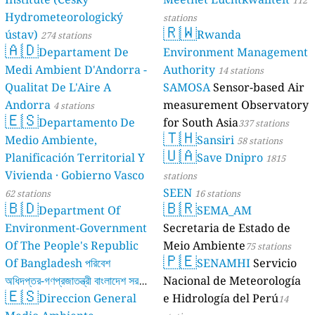
112
Hydrometeorologický
stations
🇷🇼
ústav)
Rwanda
274 stations
🇦🇩
Departament De
Environment Management
Medi Ambient D'Andorra -
Authority
14 stations
Qualitat De L'Aire A
SAMOSA
Sensor-based Air
Andorra
measurement Observatory
4 stations
🇪🇸
Departamento De
for South Asia
337 stations
🇹🇭
Medio Ambiente,
Sansiri
58 stations
🇺🇦
Planificación Territorial Y
Save Dnipro
1815
Vivienda · Gobierno Vasco
stations
SEEN
62 stations
16 stations
🇧🇩
🇧🇷
Department Of
SEMA_AM
Environment-Government
Secretaria de Estado de
Of The People's Republic
Meio Ambiente
75 stations
🇵🇪
Of Bangladesh পরিবেশ
SENAMHI
Servicio
অধিদপ্তর-গণপ্রজাতন্ত্রী বাংলাদেশ সরকার
Nacional de Meteorología
🇪🇸
Direccion General
e Hidrología del Perú
17 stations
14