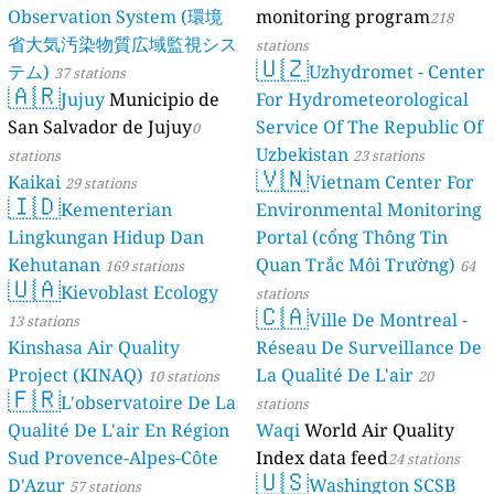
Observation System (環境
monitoring program
218
省大気汚染物質広域監視シス
stations
🇺🇿
テム)
Uzhydromet - Center
37 stations
🇦🇷
Jujuy
Municipio de
For Hydrometeorological
San Salvador de Jujuy
Service Of The Republic Of
0
Uzbekistan
stations
23 stations
🇻🇳
Kaikai
Vietnam Center For
29 stations
🇮🇩
Kementerian
Environmental Monitoring
Lingkungan Hidup Dan
Portal (cổng Thông Tin
Kehutanan
Quan Trắc Môi Trường)
169 stations
64
🇺🇦
Kievoblast Ecology
stations
🇨🇦
Ville De Montreal -
13 stations
Kinshasa Air Quality
Réseau De Surveillance De
Project (KINAQ)
La Qualité De L'air
10 stations
20
🇫🇷
L'observatoire De La
stations
Qualité De L'air En Région
Waqi
World Air Quality
Sud Provence-Alpes-Côte
Index data feed
24 stations
🇺🇸
D'Azur
Washington SCSB
57 stations