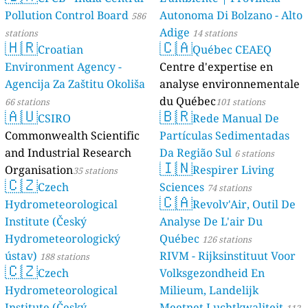
Pollution Control Board
Autonoma Di Bolzano - Alto
586
Adige
stations
14 stations
🇭🇷
🇨🇦
Croatian
Québec CEAEQ
Environment Agency -
Centre d'expertise en
Agencija Za Zaštitu Okoliša
analyse environnementale
du Québec
66 stations
101 stations
🇦🇺
🇧🇷
CSIRO
Rede Manual De
Commonwealth Scientific
Partículas Sedimentadas
and Industrial Research
Da Região Sul
6 stations
🇮🇳
Organisation
Respirer Living
35 stations
🇨🇿
Czech
Sciences
74 stations
🇨🇦
Hydrometeorological
Revolv'Air, Outil De
Institute (Český
Analyse De L'air Du
Hydrometeorologický
Québec
126 stations
ústav)
RIVM - Rijksinstituut Voor
188 stations
🇨🇿
Czech
Volksgezondheid En
Hydrometeorological
Milieum, Landelijk
Institute (Český
Meetnet Luchtkwaliteit