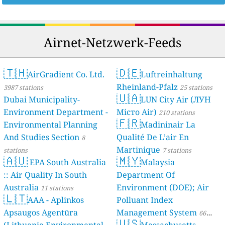
Airnet-Netzwerk-Feeds
🇹🇭
🇩🇪
AirGradient Co. Ltd.
Luftreinhaltung
Rheinland-Pfalz
3987 stations
25 stations
🇺🇦
Dubai Municipality-
LUN City Air (ЛУН
Environment Department -
Місто Air)
210 stations
🇫🇷
Environmental Planning
Madininair La
And Studies Section
Qualité De L’air En
8
Martinique
stations
7 stations
🇦🇺
🇲🇾
EPA South Australia
Malaysia
:: Air Quality In South
Department Of
Australia
Environment (DOE); Air
11 stations
🇱🇹
AAA - Aplinkos
Polluant Index
Apsaugos Agentūra
Management System
66
🇺🇸