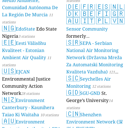
Medio Ambiente,
stations
🇩🇪
🇫🇷
🇪🇸
🇳🇱
Comunidad Autónoma De
🇩🇰
🇧🇪
🇫🇮
🇬🇷
La Región De Murcia
11
🇦🇺
🇮🇹
🇵🇱
🇻🇳
stations
🇳🇬
EdoState
Edo State
Sensor Community
Nigeria
formerly
3 stations
🇪🇪
🇸🇷
Eesti Välisõhu
luftdaten.info
SEPA - Serbian
35809 stations
Kvaliteet - Estonian
National Air Monitoring
Ambient Air Quality
Network (Državna Mreža
11
Za Automatski Monitoring
stations
🇺🇸
EJCAN
Kvaliteta Vazduha)
121
🇸🇨
Environmental Justice
Seychelles Air
stations
Community Action
Monitoring
12 stations
🇬🇩
Network
SGU-GND
St.
28 stations
🇳🇿
Environment
George’s University
14
Canterbury - Kaunihera
stations
🇨🇳
Taiao Ki Waitaha
Shenzhen
10 stations
🇦🇺
Environment
Environment Network (深