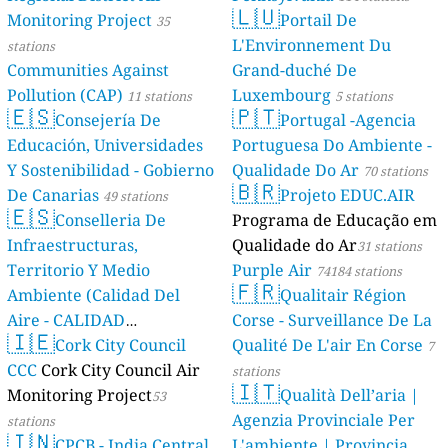
🇱🇺
Monitoring Project
Portail De
35
L'Environnement Du
stations
Communities Against
Grand-duché De
Pollution (CAP)
Luxembourg
11 stations
5 stations
🇪🇸
🇵🇹
Consejería De
Portugal -Agencia
Educación, Universidades
Portuguesa Do Ambiente -
Y Sostenibilidad - Gobierno
Qualidade Do Ar
70 stations
🇧🇷
De Canarias
Projeto EDUC.AIR
49 stations
🇪🇸
Conselleria De
Programa de Educação em
Infraestructuras,
Qualidade do Ar
31 stations
Territorio Y Medio
Purple Air
74184 stations
🇫🇷
Ambiente (Calidad Del
Qualitair Région
Aire - CALIDAD
Corse - Surveillance De La
🇮🇪
AMBIENTAL)
Cork City Council
Qualité De L'air En Corse
23 stations
7
CCC
Cork City Council Air
stations
🇮🇹
Monitoring Project
Qualità Dell’aria |
53
Agenzia Provinciale Per
stations
🇮🇳
CPCB - India Central
L'ambiente | Provincia