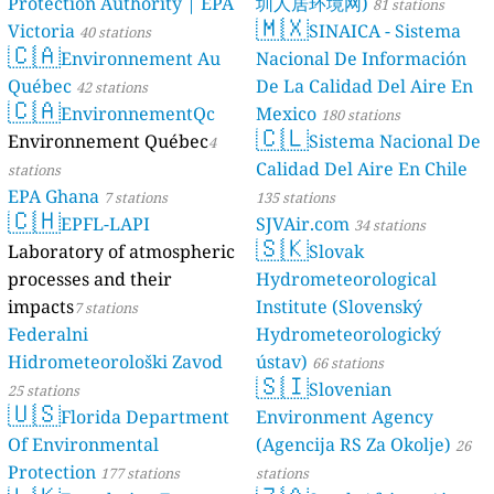
Protection Authority | EPA
圳人居环境网)
81 stations
🇲🇽
Victoria
SINAICA - Sistema
40 stations
🇨🇦
Environnement Au
Nacional De Información
Québec
De La Calidad Del Aire En
42 stations
🇨🇦
EnvironnementQc
Mexico
180 stations
🇨🇱
Environnement Québec
Sistema Nacional De
4
Calidad Del Aire En Chile
stations
EPA Ghana
7 stations
135 stations
🇨🇭
EPFL-LAPI
SJVAir.com
34 stations
🇸🇰
Laboratory of atmospheric
Slovak
processes and their
Hydrometeorological
impacts
Institute (Slovenský
7 stations
Federalni
Hydrometeorologický
Hidrometeorološki Zavod
ústav)
66 stations
🇸🇮
Slovenian
25 stations
🇺🇸
Florida Department
Environment Agency
Of Environmental
(Agencija RS Za Okolje)
26
Protection
177 stations
stations