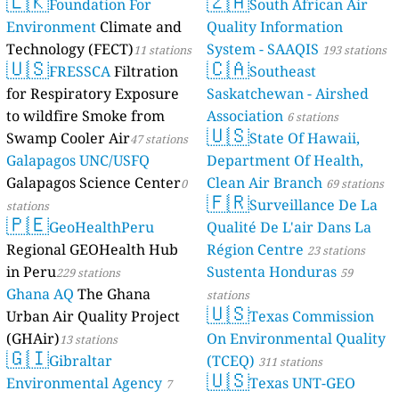
🇱🇰
🇿🇦
Foundation For
South African Air
Environment
Climate and
Quality Information
Technology (FECT)
System - SAAQIS
11 stations
193 stations
🇺🇸
🇨🇦
FRESSCA
Filtration
Southeast
for Respiratory Exposure
Saskatchewan - Airshed
to wildfire Smoke from
Association
6 stations
🇺🇸
Swamp Cooler Air
State Of Hawaii,
47 stations
Galapagos UNC/USFQ
Department Of Health,
Galapagos Science Center
Clean Air Branch
0
69 stations
🇫🇷
Surveillance De La
stations
🇵🇪
GeoHealthPeru
Qualité De L'air Dans La
Regional GEOHealth Hub
Région Centre
23 stations
in Peru
Sustenta Honduras
229 stations
59
Ghana AQ
The Ghana
stations
🇺🇸
Urban Air Quality Project
Texas Commission
(GHAir)
On Environmental Quality
13 stations
🇬🇮
Gibraltar
(TCEQ)
311 stations
🇺🇸
Environmental Agency
Texas UNT-GEO
7