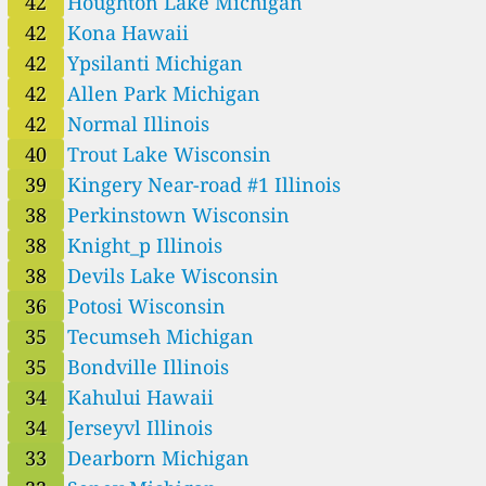
42
Houghton Lake Michigan
42
Kona Hawaii
42
Ypsilanti Michigan
42
Allen Park Michigan
42
Normal Illinois
40
Trout Lake Wisconsin
39
Kingery Near-road #1 Illinois
38
Perkinstown Wisconsin
38
Knight_p Illinois
38
Devils Lake Wisconsin
36
Potosi Wisconsin
35
Tecumseh Michigan
35
Bondville Illinois
34
Kahului Hawaii
34
Jerseyvl Illinois
33
Dearborn Michigan