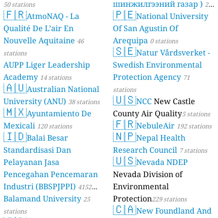
шинжилгээний газар )
50 stations
21
🇫🇷
🇵🇪
AtmoNAQ - La
National University
stations
Qualité De L’air En
Of San Agustin Of
Nouvelle Aquitaine
Arequipa
46
0 stations
🇸🇪
Natur Vårdsverket -
stations
AUPP Liger Leadership
Swedish Environmental
Academy
Protection Agency
14 stations
71
🇦🇺
Australian National
stations
🇺🇸
University (ANU)
NCC
New Castle
38 stations
🇲🇽
Ayuntamiento De
County Air Quality
5 stations
🇫🇷
Mexicali
NebuleAir
120 stations
192 stations
🇮🇩
🇳🇵
Balai Besar
Nepal Health
Standardisasi Dan
Research Council
7 stations
🇺🇸
Pelayanan Jasa
Nevada NDEP
Pencegahan Pencemaran
Nevada Division of
Industri (BBSPJPPI)
Environmental
4152
Balamand University
Protection
stations
25
229 stations
🇨🇦
New Foundland And
stations