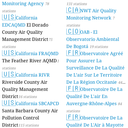
Monitoring Agency
78
131 stations
🇨🇦
NWT Air Quality
stations
🇺🇸
California
Monitoring Network
7
EDCAQMD
El Dorado
stations
🇨🇴
County Air Quality
OAB - El
Management District
Observatorio Ambiental
75
De Bogotá
stations
19 stations
🇺🇸
🇫🇷
California FRAQMD
Observatoire Agréé
The Feather River AQMD
Pour Assurer La
1
Surveillance De La Qualité
stations
🇺🇸
California RIVR
De L’air Sur Le Territoire
Riverside County Air
De La Région Occitanie
44
🇫🇷
Quality Management
Observatoire De La
stations
District
Qualité De L'air En
16 stations
🇺🇸
California SBCAPCD
Auvergne-Rhône-Alpes
84
Santa Barbara County Air
stations
🇫🇷
Pollution Control
Observatoire De La
District
Qualité De L'Air à Mayotte
115 stations