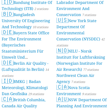
🇮🇩
Bandung Institute Of
Labrador Department Of
Technology (ITB)
Environment And
2 stations
🇧🇩
Bangladesh
Conservation
7 stations
🇺🇸
University Of Engineering
New York State
And Technology
Department Of
10 stations
🇩🇪
Bayern State Office
Environmental
For The Environment
Conservation (NYSDEC)
42
(Bayerisches
stations
🇳🇴
Staatsministerium Für
NILU - Norsk
Umwelt Und
Institutt For Luftforskning
🇩🇪
Berlin Air Quality -
Verbraucherschutz) - LfU
(Norwegian Institute For
(Luftqualität In Berlin)
Air Research)
46 stations
14
77 stations
Northwest Clean Air
stations
🇮🇩
BMKG | Badan
Agency
7 stations
🇨🇦
Meteorologi, Klimatologi
Nova Scotia
Dan Geofisika
Environment
29 stations
9 stations
🇨🇦
🇦🇺
British Columbia,
NSW Department Of
Canada Air Quality
Planning And Environment