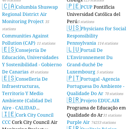
46 stations
123 stations
🇨🇦
🇵🇪
Columbia Shuswap
PCUP
Pontificia
Regional District Air
Universidad Católica del
Monitoring Project
Perú
35
5 stations
🇺🇸
Physicians For Social
stations
Communities Against
Responsibility
Pollution (CAP)
Pennsylvania
11 stations
114 stations
🇪🇸
🇱🇺
Consejería De
Portail De
Educación, Universidades
L'Environnement Du
Y Sostenibilidad - Gobierno
Grand-duché De
De Canarias
Luxembourg
49 stations
5 stations
🇪🇸
🇵🇹
Conselleria De
Portugal -Agencia
Infraestructuras,
Portuguesa Do Ambiente -
Territorio Y Medio
Qualidade Do Ar
70 stations
🇧🇷
Ambiente (Calidad Del
Projeto EDUC.AIR
Aire - CALIDAD
Programa de Educação em
🇮🇪
AMBIENTAL)
Cork City Council
Qualidade do Ar
23 stations
31 stations
CCC
Cork City Council Air
Purple Air
74253 stations
🇫🇷