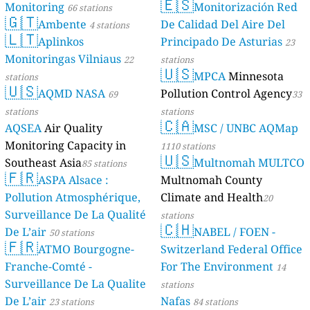
🇪🇸
Monitoring
Monitorización Red
66 stations
🇬🇹
Ambente
De Calidad Del Aire Del
4 stations
🇱🇹
Aplinkos
Principado De Asturias
23
Monitoringas Vilniaus
22
stations
🇺🇸
MPCA
Minnesota
stations
🇺🇸
AQMD NASA
Pollution Control Agency
69
33
stations
stations
🇨🇦
AQSEA
Air Quality
MSC / UNBC AQMap
Monitoring Capacity in
1110 stations
🇺🇸
Southeast Asia
Multnomah MULTCO
85 stations
🇫🇷
ASPA Alsace :
Multnomah County
Pollution Atmosphérique,
Climate and Health
20
Surveillance De La Qualité
stations
🇨🇭
De L’air
NABEL / FOEN -
50 stations
🇫🇷
ATMO Bourgogne-
Switzerland Federal Office
Franche-Comté -
For The Environment
14
Surveillance De La Qualite
stations
De L’air
Nafas
23 stations
84 stations