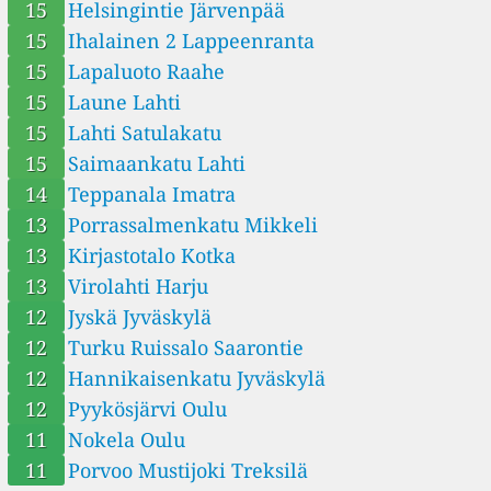
15
Helsingintie Järvenpää
--
Kuopio Pirtti, Finland
1 Tage
15
Ihalainen 2 Lappeenranta
7
Kuusamo Juuma, Finland
15
Lapaluoto Raahe
15
Lahti Satulakatu, Finland
11
Porvoo Mustijoki, Treksilä, Finland
15
Laune Lahti
--
Ranua Suhanko Palovaara, Finland
1 Tage
15
Lahti Satulakatu
8
Sodankylä Heikinheimo-masto, Finland
15
Saimaankatu Lahti
7
Sotkamo Terrafame Taattola, Finland
12
Turku Ruissalo Saarontie, Finland
14
Teppanala Imatra
13
Virolahti Harju, Finland
13
Porrassalmenkatu Mikkeli
13
Kirjastotalo Kotka
13
Virolahti Harju
12
Jyskä Jyväskylä
12
Turku Ruissalo Saarontie
12
Hannikaisenkatu Jyväskylä
12
Pyykösjärvi Oulu
11
Nokela Oulu
11
Porvoo Mustijoki Treksilä