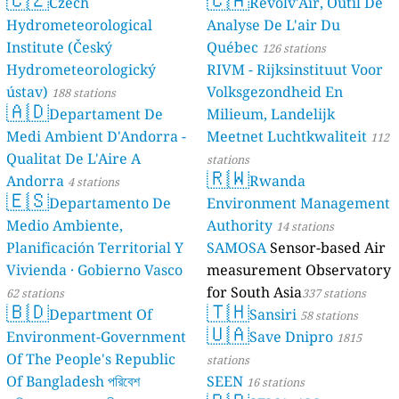
Czech
Revolv'Air, Outil De
Hydrometeorological
Analyse De L'air Du
Institute (Český
Québec
126 stations
Hydrometeorologický
RIVM - Rijksinstituut Voor
ústav)
Volksgezondheid En
188 stations
🇦🇩
Departament De
Milieum, Landelijk
Medi Ambient D'Andorra -
Meetnet Luchtkwaliteit
112
Qualitat De L'Aire A
stations
🇷🇼
Andorra
Rwanda
4 stations
🇪🇸
Departamento De
Environment Management
Medio Ambiente,
Authority
14 stations
Planificación Territorial Y
SAMOSA
Sensor-based Air
Vivienda · Gobierno Vasco
measurement Observatory
for South Asia
62 stations
337 stations
🇧🇩
🇹🇭
Department Of
Sansiri
58 stations
🇺🇦
Environment-Government
Save Dnipro
1815
Of The People's Republic
stations
Of Bangladesh পরিবেশ
SEEN
16 stations