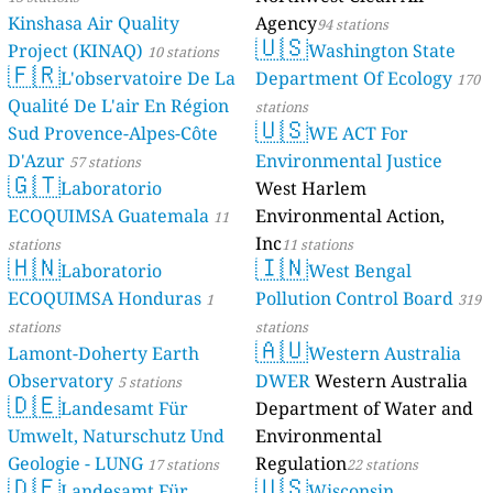
Kinshasa Air Quality
Agency
94 stations
🇺🇸
Project (KINAQ)
Washington State
10 stations
🇫🇷
L'observatoire De La
Department Of Ecology
170
Qualité De L'air En Région
stations
🇺🇸
Sud Provence-Alpes-Côte
WE ACT For
D'Azur
Environmental Justice
57 stations
🇬🇹
Laboratorio
West Harlem
ECOQUIMSA Guatemala
Environmental Action,
11
Inc
stations
11 stations
🇭🇳
🇮🇳
Laboratorio
West Bengal
ECOQUIMSA Honduras
Pollution Control Board
1
319
stations
stations
🇦🇺
Lamont-Doherty Earth
Western Australia
Observatory
DWER
Western Australia
5 stations
🇩🇪
Landesamt Für
Department of Water and
Umwelt, Naturschutz Und
Environmental
Geologie - LUNG
Regulation
17 stations
22 stations
🇩🇪
🇺🇸
Landesamt Für
Wisconsin