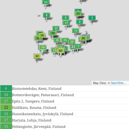
Map Data: ©
OpenStreetMap contributors
6
Biotuotetehdas, Kemi, Finland
10
Bottenviksvägen, Pietarsaari, Finland
17
Epila 2, Tampere, Finland
22
Hallikatu, Rauma, Finland
12
Hannikaisenkatu, Jyväskylä, Finland
17
Harjula, Lohja, Finland
15
Helsingintie, Järvenpää, Finland