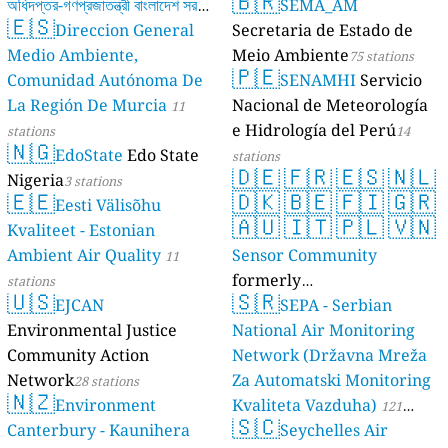
🇧🇷
অধিদপ্তর-গণপ্রজাতন্ত্রী বাংলাদেশ সরকার
SEMA_AM
🇪🇸
Direccion General
Secretaria de Estado de
17 stations
Medio Ambiente,
Meio Ambiente
75 stations
🇵🇪
Comunidad Autónoma De
SENAMHI
Servicio
La Región De Murcia
Nacional de Meteorología
11
e Hidrología del Perú
stations
14
🇳🇬
EdoState
Edo State
stations
🇩🇪
🇫🇷
🇪🇸
🇳🇱
Nigeria
3 stations
🇪🇪
🇩🇰
🇧🇪
🇫🇮
🇬🇷
Eesti Välisõhu
🇦🇺
🇮🇹
🇵🇱
🇻🇳
Kvaliteet - Estonian
Ambient Air Quality
Sensor Community
11
formerly
stations
🇺🇸
🇸🇷
EJCAN
luftdaten.info
SEPA - Serbian
35819 stations
Environmental Justice
National Air Monitoring
Community Action
Network (Državna Mreža
Network
Za Automatski Monitoring
28 stations
🇳🇿
Environment
Kvaliteta Vazduha)
121
🇸🇨
Canterbury - Kaunihera
Seychelles Air
stations