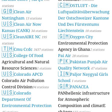
🇨🇭
OSTLUFT - Die
stations
🇬🇧
Clean Air
Luftqualitätsüberwachung
Nottingham
Der Ostschweizer Kantone
13 stations
🇺🇸
Clean Air Now
Und Des Fürstentums
Kansas (CANK)
Liechtenstein
34 stations
18 stations
🇺🇸
🇬🇭
CleanAIRE NC
Oxygen City
195
Environmental Protection
stations
🇹🇭
Cmu Ccdc
Agency in Ghana
3437 stations
2 stations
🇺🇸
College Of Food
Pai Air
28 stations
🇵🇰
Agricultural and Natural
Pakistan Punjab Air
Resource Sciences
Quality Network
1 stations
47 stations
🇺🇸
🇮🇳
Colorado APCD
Paljor Naygyal Girls
Colorado Air Pollution
School
1 stations
🇬🇷
Control Division
PANACEA
94 stations
🇺🇸
Colorado
PANhellenic infrastructure
Department Of
for Atmospheric
Environmental Protection
Composition and climatE
chAnge