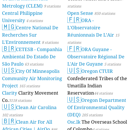
Metrology (CLEM)
9 stations
stations
Central Philippine
Open Sense
850 stations
🇫🇷
University
ORA -
4 stations
🇲🇬
Centre National De
L'Observatoire
Recherches Sur
Réunionnais De L’Air
15
L'Environnement
8 stations
stations
🇧🇷
🇫🇷
CETESB - Companhia
ORA Guyane -
Ambiental Do Estado De
Observatoire Régional De
São Paulo
L'Air De Guyane
63 stations
5 stations
🇺🇸
🇺🇸
City Of Minneapolis
Oregon CTUIR
Community Air Monitoring
Confederated Tribes of the
Project
Umatilla Indian
165 stations
Clarity
Clarity Movement
Reservation
44 stations
🇺🇸
Co.
Oregon Department
3118 stations
🇺🇸
Clean Air Carolina
Of Environmental Quality
(DEQ)
102 stations
205 stations
🇧🇷
Clean Air For All
Osc.lk
The Overseas School
African Cities | AirQo
of Colombo
846
4 stations