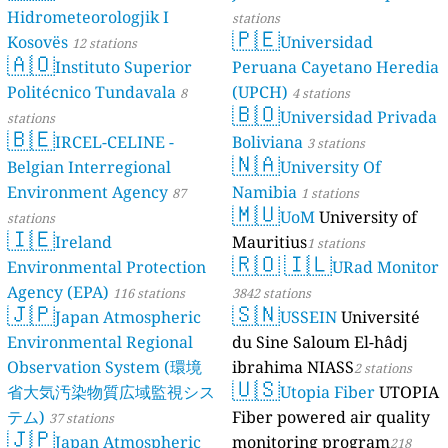
Hidrometeorologjik I
stations
🇵🇪
Kosovës
Universidad
12 stations
🇦🇴
Instituto Superior
Peruana Cayetano Heredia
Politécnico Tundavala
(UPCH)
8
4 stations
🇧🇴
Universidad Privada
stations
🇧🇪
IRCEL-CELINE -
Boliviana
3 stations
🇳🇦
Belgian Interregional
University Of
Environment Agency
Namibia
87
1 stations
🇲🇺
UoM
University of
stations
🇮🇪
Ireland
Mauritius
1 stations
🇷🇴
🇮🇱
Environmental Protection
URad Monitor
Agency (EPA)
116 stations
3842 stations
🇯🇵
🇸🇳
Japan Atmospheric
USSEIN
Université
Environmental Regional
du Sine Saloum El-hâdj
Observation System (環境
ibrahima NIASS
2 stations
🇺🇸
省大気汚染物質広域監視シス
Utopia Fiber
UTOPIA
テム)
Fiber powered air quality
37 stations
🇯🇵
Japan Atmospheric
monitoring program
218