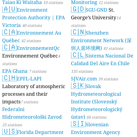
Taiao Ki Waitaha
Monitoring
10 stations
12 stations
🇦🇺
🇬🇩
Environment
SGU-GND
St.
Protection Authority | EPA
George’s University
14
Victoria
40 stations
stations
🇨🇦
🇨🇳
Environnement Au
Shenzhen
Québec
Environment Network (深
42 stations
🇨🇦
EnvironnementQc
圳人居环境网)
81 stations
🇨🇱
Environnement Québec
Sistema Nacional De
4
Calidad Del Aire En Chile
stations
EPA Ghana
7 stations
135 stations
🇨🇭
EPFL-LAPI
SJVAir.com
39 stations
🇸🇰
Laboratory of atmospheric
Slovak
processes and their
Hydrometeorological
impacts
Institute (Slovenský
7 stations
Federalni
Hydrometeorologický
Hidrometeorološki Zavod
ústav)
66 stations
🇸🇮
Slovenian
25 stations
🇺🇸
Florida Department
Environment Agency