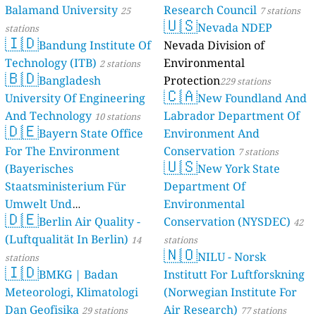
Balamand University
Research Council
stations
25
7 stations
🇺🇸
Nevada NDEP
stations
🇮🇩
Bandung Institute Of
Nevada Division of
Technology (ITB)
Environmental
2 stations
🇧🇩
Bangladesh
Protection
229 stations
🇨🇦
University Of Engineering
New Foundland And
And Technology
Labrador Department Of
10 stations
🇩🇪
Bayern State Office
Environment And
For The Environment
Conservation
7 stations
🇺🇸
(Bayerisches
New York State
Staatsministerium Für
Department Of
Umwelt Und
Environmental
🇩🇪
Berlin Air Quality -
Verbraucherschutz) - LfU
Conservation (NYSDEC)
42
(Luftqualität In Berlin)
46 stations
14
stations
🇳🇴
NILU - Norsk
stations
🇮🇩
BMKG | Badan
Institutt For Luftforskning
Meteorologi, Klimatologi
(Norwegian Institute For
Dan Geofisika
Air Research)
29 stations
77 stations