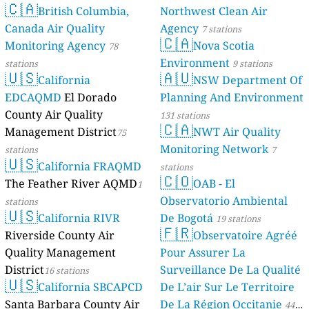
🇨🇦
British Columbia,
Northwest Clean Air
Canada Air Quality
Agency
7 stations
🇨🇦
Monitoring Agency
Nova Scotia
78
Environment
stations
9 stations
🇺🇸
🇦🇺
California
NSW Department Of
EDCAQMD
El Dorado
Planning And Environment
County Air Quality
131 stations
🇨🇦
Management District
NWT Air Quality
75
Monitoring Network
stations
7
🇺🇸
California FRAQMD
stations
🇨🇴
The Feather River AQMD
OAB - El
1
Observatorio Ambiental
stations
🇺🇸
California RIVR
De Bogotá
19 stations
🇫🇷
Riverside County Air
Observatoire Agréé
Quality Management
Pour Assurer La
District
Surveillance De La Qualité
16 stations
🇺🇸
California SBCAPCD
De L’air Sur Le Territoire
Santa Barbara County Air
De La Région Occitanie
44