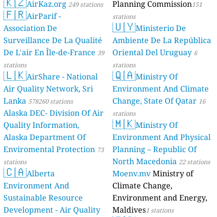
🇰🇿
AirKaz.org
Planning Commission
249 stations
151
🇫🇷
AirParif -
stations
🇺🇾
Association De
Ministerio De
Surveillance De La Qualité
Ambiente De La República
De L'air En Île-de-France
Oriental Del Uruguay
39
6
stations
stations
🇱🇰
🇶🇦
AirShare - National
Ministry Of
Air Quality Network, Sri
Environment And Climate
Lanka
Change, State Of Qatar
578260 stations
16
Alaska DEC- Division Of Air
stations
🇲🇰
Quality Information,
Ministry Of
Alaska Department Of
Environment And Physical
Enviromental Protection
Planning – Republic Of
73
North Macedonia
stations
22 stations
🇨🇦
Alberta
Moenv.mv
Ministry of
Environment And
Climate Change,
Sustainable Resource
Environment and Energy,
Development - Air Quality
Maldives
1 stations