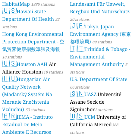
HabitatMap
Landesamt Für Umwelt,
1886 stations
🇺🇸
Hawaii State
Bergbau Und Naturschutz
Department Of Health
22
20 stations
🇯🇵
Tokyo, Japan
stations
Hong Kong Environmental
Environment Agency (東京
Protection Department - 空
都環境局)
89 stations
🇹🇹
氣質素健康指數單張及海報
Trinidad & Tobago -
Environmental
18 stations
🇺🇸
Houston AAH
Air
Management Authority
6
Alliance Houston
118 stations
stations
🇭🇺
Hungarian Air
U.S. Department Of State
Quality Network
66 stations
🇸🇳
(Maďarský Systém Na
UASZ
Université
Meranie Znečistenia
Assane Seck de
Vzduchu)
Ziguinchor
63 stations
2 stations
🇧🇷
🇺🇸
IEMA - Instituto
UCM
University of
Estadual De Meio
California Merced
388
Ambiente E Recursos
stations