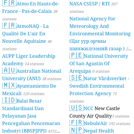
🇫🇷
Atmo En Hauts-de-
NASA CSESP / RTI
207
France - Pas-de-Calais
38
stations
National Agency For
stations
🇫🇷
AtmoNAQ - La
Meteorology And
Qualité De L’air En
Environmental Monitoring
Nouvelle Aquitaine
(Цаг уур орчны
46
шинжилгээний газар )
stations
21
🇵🇪
AUPP Liger Leadership
National University
stations
Academy
Of San Agustin Of
14 stations
🇦🇺
Australian National
Arequipa
0 stations
🇸🇪
University (ANU)
Natur Vårdsverket -
38 stations
🇲🇽
Ayuntamiento De
Swedish Environmental
Mexicali
Protection Agency
120 stations
71
🇮🇩
Balai Besar
stations
🇺🇸
Standardisasi Dan
NCC
New Castle
Pelayanan Jasa
County Air Quality
5 stations
🇫🇷
Pencegahan Pencemaran
NebuleAir
192 stations
🇳🇵
Industri (BBSPJPPI)
Nepal Health
4152