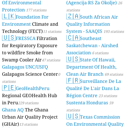
Of Environmental
(Agencija RS Za Okolje)
26
Protection
177 stations
stations
🇱🇰
🇿🇦
Foundation For
South African Air
Environment
Climate and
Quality Information
Technology (FECT)
System - SAAQIS
11 stations
193 stations
🇺🇸
🇨🇦
FRESSCA
Filtration
Southeast
for Respiratory Exposure
Saskatchewan - Airshed
to wildfire Smoke from
Association
6 stations
🇺🇸
Swamp Cooler Air
State Of Hawaii,
47 stations
Galapagos UNC/USFQ
Department Of Health,
Galapagos Science Center
Clean Air Branch
0
69 stations
🇫🇷
Surveillance De La
stations
🇵🇪
GeoHealthPeru
Qualité De L'air Dans La
Regional GEOHealth Hub
Région Centre
23 stations
in Peru
Sustenta Honduras
229 stations
59
Ghana AQ
The Ghana
stations
🇺🇸
Urban Air Quality Project
Texas Commission
(GHAir)
On Environmental Quality
13 stations