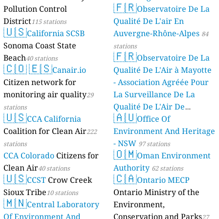
🇫🇷
Pollution Control
Observatoire De La
stations
District
Qualité De L'air En
115 stations
🇺🇸
California SCSB
Auvergne-Rhône-Alpes
84
Sonoma Coast State
stations
🇫🇷
Beach
Observatoire De La
40 stations
🇨🇴
🇪🇸
Canair.io
Qualité De L'Air à Mayotte
Citizen network for
- Association Agréée Pour
monitoring air quality
La Surveillance De La
29
Qualité De L'Air De
stations
🇺🇸
🇦🇺
CCA California
Mayotte
Office Of
4 stations
Coalition for Clean Air
Environment And Heritage
222
- NSW
stations
97 stations
🇴🇲
CCA Colorado
Citizens for
Oman Environment
Clean Air
Authority
40 stations
62 stations
🇺🇸
🇨🇦
CCST
Crow Creek
Ontario MECP
Sioux Tribe
Ontario Ministry of the
10 stations
🇲🇳
Central Laboratory
Environment,
Of Environment And
Conservation and Parks
27