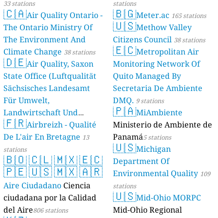
33 stations
stations
🇨🇦
🇧🇬
Air Quality Ontario -
Meter.ac
165 stations
🇺🇸
The Ontario Ministry Of
Methow Valley
The Environment And
Citizens Council
38 stations
🇪🇨
Climate Change
Metropolitan Air
38 stations
🇩🇪
Air Quality, Saxon
Monitoring Network Of
State Office (Luftqualität
Quito Managed By
Sächsisches Landesamt
Secretaria De Ambiente
Für Umwelt,
DMQ.
9 stations
🇵🇦
Landwirtschaft Und
MiAmbiente
🇫🇷
Geologie)
Airbreizh - Qualité
Ministerio de Ambiente de
50 stations
De L'air En Bretagne
Panamá
13
5 stations
🇺🇸
Michigan
stations
🇧🇴
🇨🇱
🇲🇽
🇪🇨
Department Of
🇵🇪
🇺🇸
🇲🇽
🇦🇷
Environmental Quality
109
Aire Ciudadano
Ciencia
stations
🇺🇸
ciudadana por la Calidad
Mid-Ohio MORPC
del Aire
Mid-Ohio Regional
806 stations