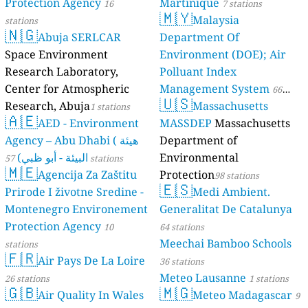
Protection Agency
Martinique
16
7 stations
🇲🇾
Malaysia
stations
🇳🇬
Abuja SERLCAR
Department Of
Space Environment
Environment (DOE); Air
Research Laboratory,
Polluant Index
Center for Atmospheric
Management System
66
🇺🇸
Research, Abuja
Massachusetts
1 stations
stations
🇦🇪
AED - Environment
MASSDEP
Massachusetts
Agency – Abu Dhabi ( هيئة
Department of
البيئة - أبو ظبي)
Environmental
57 stations
🇲🇪
Agencija Za Zaštitu
Protection
98 stations
🇪🇸
Prirode I životne Sredine -
Medi Ambient.
Montenegro Environement
Generalitat De Catalunya
Protection Agency
10
64 stations
Meechai Bamboo Schools
stations
🇫🇷
Air Pays De La Loire
36 stations
Meteo Lausanne
26 stations
1 stations
🇬🇧
🇲🇬
Air Quality In Wales
Meteo Madagascar
9