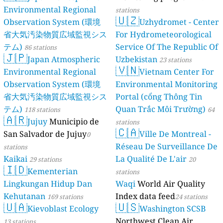
Environmental Regional
stations
🇺🇿
Observation System (環境
Uzhydromet - Center
省大気汚染物質広域監視シス
For Hydrometeorological
テム)
Service Of The Republic Of
86 stations
🇯🇵
Japan Atmospheric
Uzbekistan
23 stations
🇻🇳
Environmental Regional
Vietnam Center For
Observation System (環境
Environmental Monitoring
省大気汚染物質広域監視シス
Portal (cổng Thông Tin
テム)
Quan Trắc Môi Trường)
118 stations
64
🇦🇷
Jujuy
Municipio de
stations
🇨🇦
San Salvador de Jujuy
Ville De Montreal -
0
Réseau De Surveillance De
stations
Kaikai
La Qualité De L'air
29 stations
20
🇮🇩
Kementerian
stations
Lingkungan Hidup Dan
Waqi
World Air Quality
Kehutanan
Index data feed
169 stations
24 stations
🇺🇦
🇺🇸
Kievoblast Ecology
Washington SCSB
Northwest Clean Air
13 stations