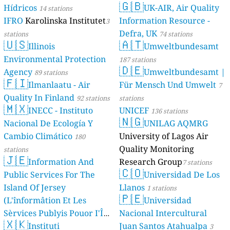
🇬🇧
Hídricos
UK-AIR, Air Quality
14 stations
IFRO
Karolinska Institutet
Information Resource -
3
Defra, UK
stations
74 stations
🇺🇸
🇦🇹
Illinois
Umweltbundesamt
Environmental Protection
187 stations
🇩🇪
Agency
Umweltbundesamt |
89 stations
🇫🇮
Ilmanlaatu - Air
Für Mensch Und Umwelt
7
Quality In Finland
92 stations
stations
🇲🇽
INECC - Instituto
UNICEF
136 stations
🇳🇬
Nacional De Ecología Y
UNILAG AQMRG
Cambio Climático
University of Lagos Air
180
Quality Monitoring
stations
🇯🇪
Information And
Research Group
7 stations
🇨🇴
Public Services For The
Universidad De Los
Island Of Jersey
Llanos
1 stations
🇵🇪
(L'înformâtion Et Les
Universidad
Sèrvices Publyis Pouor I'Île
Nacional Intercultural
🇽🇰
Dé Jèrri)
Instituti
Juan Santos Atahualpa
2 stations
3