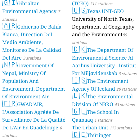
🇬🇮
Gibraltar
(TCEQ)
311 stations
🇺🇸
Environmental Agency
Texas UNT-GEO
7
University of North Texas,
stations
🇦🇷
Gobierno De Bahía
Department of Geography
Blanca, Direction Del
and the Environment
99
Medio Ambiente,
stations
🇩🇰
Monitoreo De La Calidad
The Department Of
Del Aire
Environmental Science At
3 stations
🇳🇵
Government Of
Aarhus University - Institut
Nepal, Ministry Of
For Miljøvidenskab
5 stations
🇮🇸
Population And
The Environment
Environment, Department
Agency Of Iceland
20 stations
🇱🇰
Of Environment Air
The Environmental
🇫🇷
Quality Monitoring
GWAD'AIR,
Division Of NBRO
30
43 stations
🇬🇱
L’Association Agréée De
The School In
stations
Surveillance De La Qualité
Qaanaaq
1 stations
De L'Air En Guadeloupe
The Urban Unit
6
173 stations
🇩🇪
Thüringer
stations