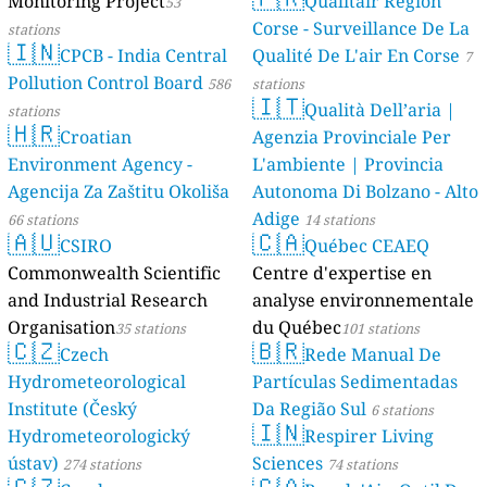
Monitoring Project
Qualitair Région
53
Corse - Surveillance De La
stations
🇮🇳
CPCB - India Central
Qualité De L'air En Corse
7
Pollution Control Board
586
stations
🇮🇹
Qualità Dell’aria |
stations
🇭🇷
Croatian
Agenzia Provinciale Per
Environment Agency -
L'ambiente | Provincia
Agencija Za Zaštitu Okoliša
Autonoma Di Bolzano - Alto
Adige
66 stations
14 stations
🇦🇺
🇨🇦
CSIRO
Québec CEAEQ
Commonwealth Scientific
Centre d'expertise en
and Industrial Research
analyse environnementale
Organisation
du Québec
35 stations
101 stations
🇨🇿
🇧🇷
Czech
Rede Manual De
Hydrometeorological
Partículas Sedimentadas
Institute (Český
Da Região Sul
6 stations
🇮🇳
Hydrometeorologický
Respirer Living
ústav)
Sciences
274 stations
74 stations
🇨🇿
🇨🇦