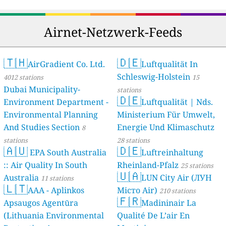
Airnet-Netzwerk-Feeds
🇹🇭
🇩🇪
AirGradient Co. Ltd.
Luftqualität In
Schleswig-Holstein
4012 stations
15
Dubai Municipality-
stations
🇩🇪
Environment Department -
Luftqualität | Nds.
Environmental Planning
Ministerium Für Umwelt,
And Studies Section
Energie Und Klimaschutz
8
stations
28 stations
🇦🇺
🇩🇪
EPA South Australia
Luftreinhaltung
:: Air Quality In South
Rheinland-Pfalz
25 stations
🇺🇦
Australia
LUN City Air (ЛУН
11 stations
🇱🇹
AAA - Aplinkos
Місто Air)
210 stations
🇫🇷
Apsaugos Agentūra
Madininair La
(Lithuania Environmental
Qualité De L’air En