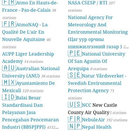
🇫🇷
Atmo En Hauts-de-
NASA CSESP / RTI
207
France - Pas-de-Calais
38
stations
National Agency For
stations
🇫🇷
AtmoNAQ - La
Meteorology And
Qualité De L’air En
Environmental Monitoring
Nouvelle Aquitaine
(Цаг уур орчны
46
шинжилгээний газар )
stations
21
🇵🇪
AUPP Liger Leadership
National University
stations
Academy
Of San Agustin Of
14 stations
🇦🇺
Australian National
Arequipa
0 stations
🇸🇪
University (ANU)
Natur Vårdsverket -
38 stations
🇲🇽
Ayuntamiento De
Swedish Environmental
Mexicali
Protection Agency
120 stations
71
🇮🇩
Balai Besar
stations
🇺🇸
Standardisasi Dan
NCC
New Castle
Pelayanan Jasa
County Air Quality
5 stations
🇫🇷
Pencegahan Pencemaran
NebuleAir
192 stations
🇳🇵
Industri (BBSPJPPI)
Nepal Health
4152