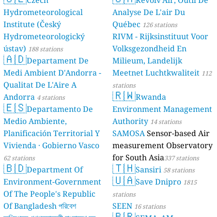
Czech
Revolv'Air, Outil De
Hydrometeorological
Analyse De L'air Du
Institute (Český
Québec
126 stations
Hydrometeorologický
RIVM - Rijksinstituut Voor
ústav)
Volksgezondheid En
188 stations
🇦🇩
Departament De
Milieum, Landelijk
Medi Ambient D'Andorra -
Meetnet Luchtkwaliteit
112
Qualitat De L'Aire A
stations
🇷🇼
Andorra
Rwanda
4 stations
🇪🇸
Departamento De
Environment Management
Medio Ambiente,
Authority
14 stations
Planificación Territorial Y
SAMOSA
Sensor-based Air
Vivienda · Gobierno Vasco
measurement Observatory
for South Asia
62 stations
337 stations
🇧🇩
🇹🇭
Department Of
Sansiri
58 stations
🇺🇦
Environment-Government
Save Dnipro
1815
Of The People's Republic
stations
Of Bangladesh পরিবেশ
SEEN
16 stations
🇧🇷