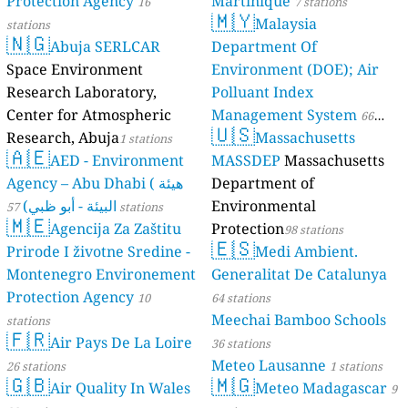
Protection Agency
Martinique
16
7 stations
🇲🇾
Malaysia
stations
🇳🇬
Abuja SERLCAR
Department Of
Space Environment
Environment (DOE); Air
Research Laboratory,
Polluant Index
Center for Atmospheric
Management System
66
🇺🇸
Research, Abuja
Massachusetts
1 stations
stations
🇦🇪
AED - Environment
MASSDEP
Massachusetts
Agency – Abu Dhabi ( هيئة
Department of
البيئة - أبو ظبي)
Environmental
57 stations
🇲🇪
Agencija Za Zaštitu
Protection
98 stations
🇪🇸
Prirode I životne Sredine -
Medi Ambient.
Montenegro Environement
Generalitat De Catalunya
Protection Agency
10
64 stations
Meechai Bamboo Schools
stations
🇫🇷
Air Pays De La Loire
36 stations
Meteo Lausanne
26 stations
1 stations
🇬🇧
🇲🇬
Air Quality In Wales
Meteo Madagascar
9