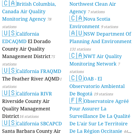
🇨🇦
British Columbia,
Northwest Clean Air
Canada Air Quality
Agency
7 stations
🇨🇦
Monitoring Agency
Nova Scotia
78
Environment
stations
9 stations
🇺🇸
🇦🇺
California
NSW Department Of
EDCAQMD
El Dorado
Planning And Environment
County Air Quality
131 stations
🇨🇦
Management District
NWT Air Quality
75
Monitoring Network
stations
7
🇺🇸
California FRAQMD
stations
🇨🇴
The Feather River AQMD
OAB - El
1
Observatorio Ambiental
stations
🇺🇸
California RIVR
De Bogotá
19 stations
🇫🇷
Riverside County Air
Observatoire Agréé
Quality Management
Pour Assurer La
District
Surveillance De La Qualité
16 stations
🇺🇸
California SBCAPCD
De L’air Sur Le Territoire
Santa Barbara County Air
De La Région Occitanie
44