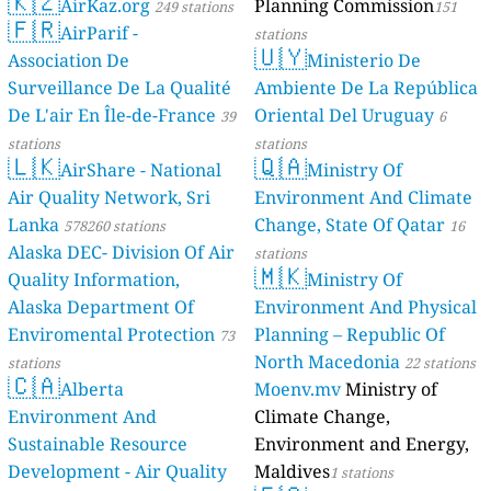
🇰🇿
AirKaz.org
Planning Commission
249 stations
151
🇫🇷
AirParif -
stations
🇺🇾
Association De
Ministerio De
Surveillance De La Qualité
Ambiente De La República
De L'air En Île-de-France
Oriental Del Uruguay
39
6
stations
stations
🇱🇰
🇶🇦
AirShare - National
Ministry Of
Air Quality Network, Sri
Environment And Climate
Lanka
Change, State Of Qatar
578260 stations
16
Alaska DEC- Division Of Air
stations
🇲🇰
Quality Information,
Ministry Of
Alaska Department Of
Environment And Physical
Enviromental Protection
Planning – Republic Of
73
North Macedonia
stations
22 stations
🇨🇦
Alberta
Moenv.mv
Ministry of
Environment And
Climate Change,
Sustainable Resource
Environment and Energy,
Development - Air Quality
Maldives
1 stations