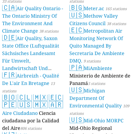
33 stations
stations
🇨🇦
🇧🇬
Air Quality Ontario -
Meter.ac
165 stations
🇺🇸
The Ontario Ministry Of
Methow Valley
The Environment And
Citizens Council
38 stations
🇪🇨
Climate Change
Metropolitan Air
38 stations
🇩🇪
Air Quality, Saxon
Monitoring Network Of
State Office (Luftqualität
Quito Managed By
Sächsisches Landesamt
Secretaria De Ambiente
Für Umwelt,
DMQ.
9 stations
🇵🇦
Landwirtschaft Und
MiAmbiente
🇫🇷
Geologie)
Airbreizh - Qualité
Ministerio de Ambiente de
50 stations
De L'air En Bretagne
Panamá
13
5 stations
🇺🇸
Michigan
stations
🇧🇴
🇨🇱
🇲🇽
🇪🇨
Department Of
🇵🇪
🇺🇸
🇲🇽
🇦🇷
Environmental Quality
109
Aire Ciudadano
Ciencia
stations
🇺🇸
ciudadana por la Calidad
Mid-Ohio MORPC
del Aire
Mid-Ohio Regional
806 stations