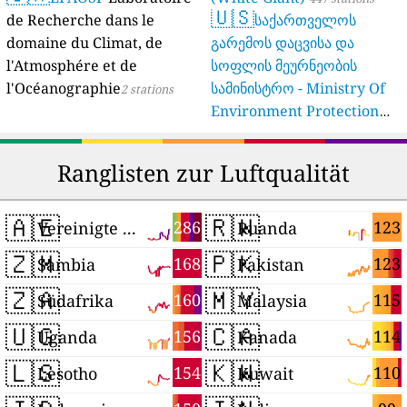
🇺🇸
de Recherche dans le
საქართველოს
domaine du Climat, de
გარემოს დაცვისა და
l'Atmosphére et de
სოფლის მეურნეობის
l'Océanographie
სამინისტრო - Ministry Of
2 stations
Environment Protection
And Agriculture Of
Georgia
16 stations
Ranglisten zur Luftqualität
🇦🇪
🇷🇼
286
123
Vereinigte Arabische Emirate
Ruanda
🇿🇲
🇵🇰
168
123
Sambia
Pakistan
🇿🇦
🇲🇾
160
115
Südafrika
Malaysia
🇺🇬
🇨🇦
156
114
Uganda
Kanada
🇱🇸
🇰🇼
154
110
Lesotho
Kuwait