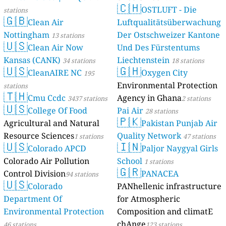
🇨🇭
OSTLUFT - Die
stations
🇬🇧
Clean Air
Luftqualitätsüberwachung
Nottingham
Der Ostschweizer Kantone
13 stations
🇺🇸
Clean Air Now
Und Des Fürstentums
Kansas (CANK)
Liechtenstein
34 stations
18 stations
🇺🇸
🇬🇭
CleanAIRE NC
Oxygen City
195
Environmental Protection
stations
🇹🇭
Cmu Ccdc
Agency in Ghana
3437 stations
2 stations
🇺🇸
College Of Food
Pai Air
28 stations
🇵🇰
Agricultural and Natural
Pakistan Punjab Air
Resource Sciences
Quality Network
1 stations
47 stations
🇺🇸
🇮🇳
Colorado APCD
Paljor Naygyal Girls
Colorado Air Pollution
School
1 stations
🇬🇷
Control Division
PANACEA
94 stations
🇺🇸
Colorado
PANhellenic infrastructure
Department Of
for Atmospheric
Environmental Protection
Composition and climatE
chAnge
46 stations
123 stations