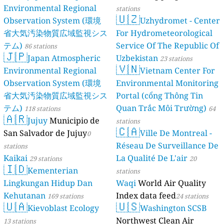
Environmental Regional
stations
🇺🇿
Observation System (環境
Uzhydromet - Center
省大気汚染物質広域監視シス
For Hydrometeorological
テム)
Service Of The Republic Of
86 stations
🇯🇵
Japan Atmospheric
Uzbekistan
23 stations
🇻🇳
Environmental Regional
Vietnam Center For
Observation System (環境
Environmental Monitoring
省大気汚染物質広域監視シス
Portal (cổng Thông Tin
テム)
Quan Trắc Môi Trường)
118 stations
64
🇦🇷
Jujuy
Municipio de
stations
🇨🇦
San Salvador de Jujuy
Ville De Montreal -
0
Réseau De Surveillance De
stations
Kaikai
La Qualité De L'air
29 stations
20
🇮🇩
Kementerian
stations
Lingkungan Hidup Dan
Waqi
World Air Quality
Kehutanan
Index data feed
169 stations
24 stations
🇺🇦
🇺🇸
Kievoblast Ecology
Washington SCSB
Northwest Clean Air
13 stations