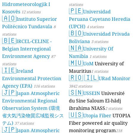
Hidrometeorologjik I
stations
🇵🇪
Kosovës
Universidad
12 stations
🇦🇴
Instituto Superior
Peruana Cayetano Heredia
Politécnico Tundavala
(UPCH)
8
4 stations
🇧🇴
Universidad Privada
stations
🇧🇪
IRCEL-CELINE -
Boliviana
3 stations
🇳🇦
Belgian Interregional
University Of
Environment Agency
Namibia
87
1 stations
🇲🇺
UoM
University of
stations
🇮🇪
Ireland
Mauritius
1 stations
🇷🇴
🇮🇱
Environmental Protection
URad Monitor
Agency (EPA)
116 stations
3842 stations
🇯🇵
🇸🇳
Japan Atmospheric
USSEIN
Université
Environmental Regional
du Sine Saloum El-hâdj
Observation System (環境
ibrahima NIASS
2 stations
🇺🇸
省大気汚染物質広域監視シス
Utopia Fiber
UTOPIA
テム)
Fiber powered air quality
37 stations
🇯🇵
Japan Atmospheric
monitoring program
218