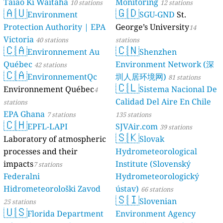
Taiao Ki Waitaha
Monitoring
10 stations
12 stations
🇦🇺
🇬🇩
Environment
SGU-GND
St.
Protection Authority | EPA
George’s University
14
Victoria
40 stations
stations
🇨🇦
🇨🇳
Environnement Au
Shenzhen
Québec
Environment Network (深
42 stations
🇨🇦
EnvironnementQc
圳人居环境网)
81 stations
🇨🇱
Environnement Québec
Sistema Nacional De
4
Calidad Del Aire En Chile
stations
EPA Ghana
7 stations
135 stations
🇨🇭
EPFL-LAPI
SJVAir.com
39 stations
🇸🇰
Laboratory of atmospheric
Slovak
processes and their
Hydrometeorological
impacts
Institute (Slovenský
7 stations
Federalni
Hydrometeorologický
Hidrometeorološki Zavod
ústav)
66 stations
🇸🇮
Slovenian
25 stations
🇺🇸
Florida Department
Environment Agency