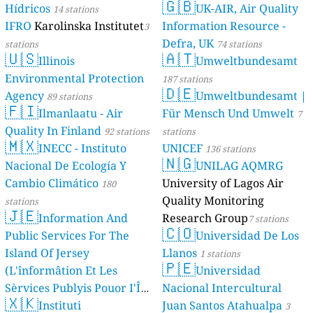
🇬🇧
Hídricos
UK-AIR, Air Quality
14 stations
IFRO
Karolinska Institutet
Information Resource -
3
Defra, UK
stations
74 stations
🇺🇸
🇦🇹
Illinois
Umweltbundesamt
Environmental Protection
187 stations
🇩🇪
Agency
Umweltbundesamt |
89 stations
🇫🇮
Ilmanlaatu - Air
Für Mensch Und Umwelt
7
Quality In Finland
92 stations
stations
🇲🇽
INECC - Instituto
UNICEF
136 stations
🇳🇬
Nacional De Ecología Y
UNILAG AQMRG
Cambio Climático
University of Lagos Air
180
Quality Monitoring
stations
🇯🇪
Information And
Research Group
7 stations
🇨🇴
Public Services For The
Universidad De Los
Island Of Jersey
Llanos
1 stations
🇵🇪
(L'înformâtion Et Les
Universidad
Sèrvices Publyis Pouor I'Île
Nacional Intercultural
🇽🇰
Dé Jèrri)
Instituti
Juan Santos Atahualpa
2 stations
3