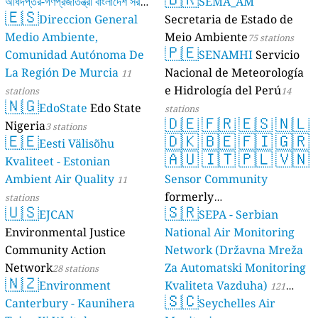
অধিদপ্তর-গণপ্রজাতন্ত্রী বাংলাদেশ সরকার
SEMA_AM
🇪🇸
Direccion General
Secretaria de Estado de
17 stations
Medio Ambiente,
Meio Ambiente
75 stations
🇵🇪
Comunidad Autónoma De
SENAMHI
Servicio
La Región De Murcia
Nacional de Meteorología
11
e Hidrología del Perú
stations
14
🇳🇬
EdoState
Edo State
stations
🇩🇪
🇫🇷
🇪🇸
🇳🇱
Nigeria
3 stations
🇪🇪
🇩🇰
🇧🇪
🇫🇮
🇬🇷
Eesti Välisõhu
🇦🇺
🇮🇹
🇵🇱
🇻🇳
Kvaliteet - Estonian
Ambient Air Quality
Sensor Community
11
formerly
stations
🇺🇸
🇸🇷
EJCAN
luftdaten.info
SEPA - Serbian
35819 stations
Environmental Justice
National Air Monitoring
Community Action
Network (Državna Mreža
Network
Za Automatski Monitoring
28 stations
🇳🇿
Environment
Kvaliteta Vazduha)
121
🇸🇨
Canterbury - Kaunihera
Seychelles Air
stations