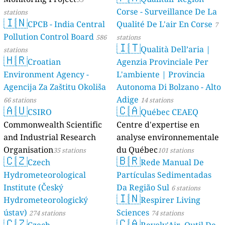
Corse - Surveillance De La
stations
🇮🇳
CPCB - India Central
Qualité De L'air En Corse
7
Pollution Control Board
586
stations
🇮🇹
Qualità Dell’aria |
stations
🇭🇷
Croatian
Agenzia Provinciale Per
Environment Agency -
L'ambiente | Provincia
Agencija Za Zaštitu Okoliša
Autonoma Di Bolzano - Alto
Adige
66 stations
14 stations
🇦🇺
🇨🇦
CSIRO
Québec CEAEQ
Commonwealth Scientific
Centre d'expertise en
and Industrial Research
analyse environnementale
Organisation
du Québec
35 stations
101 stations
🇨🇿
🇧🇷
Czech
Rede Manual De
Hydrometeorological
Partículas Sedimentadas
Institute (Český
Da Região Sul
6 stations
🇮🇳
Hydrometeorologický
Respirer Living
ústav)
Sciences
274 stations
74 stations
🇨🇿
🇨🇦