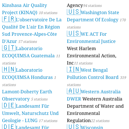
Kinshasa Air Quality
Agency
94 stations
🇺🇸
Project (KINAQ)
Washington State
10 stations
🇫🇷
L'observatoire De La
Department Of Ecology
170
Qualité De L'air En Région
stations
🇺🇸
Sud Provence-Alpes-Côte
WE ACT For
D'Azur
Environmental Justice
57 stations
🇬🇹
Laboratorio
West Harlem
ECOQUIMSA Guatemala
Environmental Action,
11
Inc
stations
11 stations
🇭🇳
🇮🇳
Laboratorio
West Bengal
ECOQUIMSA Honduras
Pollution Control Board
1
319
stations
stations
🇦🇺
Lamont-Doherty Earth
Western Australia
Observatory
DWER
Western Australia
5 stations
🇩🇪
Landesamt Für
Department of Water and
Umwelt, Naturschutz Und
Environmental
Geologie - LUNG
Regulation
17 stations
22 stations
🇩🇪
🇺🇸
Landesamt Für
Wisconsin