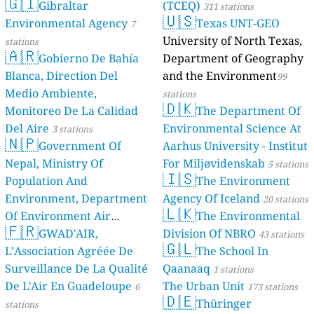
🇬🇮
Gibraltar
(TCEQ)
311 stations
🇺🇸
Environmental Agency
Texas UNT-GEO
7
University of North Texas,
stations
🇦🇷
Gobierno De Bahía
Department of Geography
Blanca, Direction Del
and the Environment
99
Medio Ambiente,
stations
🇩🇰
Monitoreo De La Calidad
The Department Of
Del Aire
Environmental Science At
3 stations
🇳🇵
Government Of
Aarhus University - Institut
Nepal, Ministry Of
For Miljøvidenskab
5 stations
🇮🇸
Population And
The Environment
Environment, Department
Agency Of Iceland
20 stations
🇱🇰
Of Environment Air
The Environmental
🇫🇷
Quality Monitoring
GWAD'AIR,
Division Of NBRO
30
43 stations
🇬🇱
L’Association Agréée De
The School In
stations
Surveillance De La Qualité
Qaanaaq
1 stations
De L'Air En Guadeloupe
The Urban Unit
6
173 stations
🇩🇪
Thüringer
stations