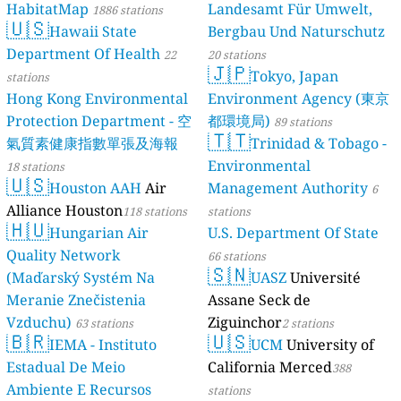
HabitatMap
Landesamt Für Umwelt,
1886 stations
🇺🇸
Hawaii State
Bergbau Und Naturschutz
Department Of Health
22
20 stations
🇯🇵
Tokyo, Japan
stations
Hong Kong Environmental
Environment Agency (東京
Protection Department - 空
都環境局)
89 stations
🇹🇹
氣質素健康指數單張及海報
Trinidad & Tobago -
Environmental
18 stations
🇺🇸
Houston AAH
Air
Management Authority
6
Alliance Houston
118 stations
stations
🇭🇺
Hungarian Air
U.S. Department Of State
Quality Network
66 stations
🇸🇳
(Maďarský Systém Na
UASZ
Université
Meranie Znečistenia
Assane Seck de
Vzduchu)
Ziguinchor
63 stations
2 stations
🇧🇷
🇺🇸
IEMA - Instituto
UCM
University of
Estadual De Meio
California Merced
388
Ambiente E Recursos
stations