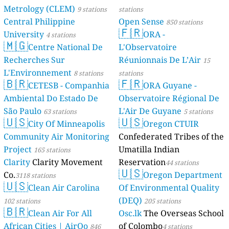
Metrology (CLEM)
9 stations
stations
Central Philippine
Open Sense
850 stations
🇫🇷
University
ORA -
4 stations
🇲🇬
Centre National De
L'Observatoire
Recherches Sur
Réunionnais De L’Air
15
L'Environnement
8 stations
stations
🇧🇷
🇫🇷
CETESB - Companhia
ORA Guyane -
Ambiental Do Estado De
Observatoire Régional De
São Paulo
L'Air De Guyane
63 stations
5 stations
🇺🇸
🇺🇸
City Of Minneapolis
Oregon CTUIR
Community Air Monitoring
Confederated Tribes of the
Project
Umatilla Indian
165 stations
Clarity
Clarity Movement
Reservation
44 stations
🇺🇸
Co.
Oregon Department
3118 stations
🇺🇸
Clean Air Carolina
Of Environmental Quality
(DEQ)
102 stations
205 stations
🇧🇷
Clean Air For All
Osc.lk
The Overseas School
African Cities | AirQo
of Colombo
846
4 stations