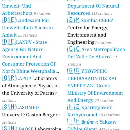
Umwelt- Und
Department Of Natural
Arbeitsschutz
Resources
9 stations
118 stations
🇩🇪
🇿🇲
Landesamt Für
Zambia CEEEZ
Umweltschutz Sachsen-
Centre for Energy,
Anhalt
Environment and
25 stations
🇩🇪
LANUV - State
Engineering
1 stations
🇨🇴
Agency For Nature,
Área Metropolitana
Environment And
Del Valle De Aburrá
21
Consumer Protection Of
stations
🇬🇷
North Rhine Westphalia
ΥΠΟΥΡΓΕΙΟ
🇬🇷
(Landesamt Für Natur,
LAPUP
Laboratory
ΠΕΡΙΒΑΛΛΟΝΤΟΣ ΚΑΙ
Umwelt Und
of Atmospheric Physics of
ΕΝΕΡΓΕΙΑΣ - Greek
Verbraucherschutz NRW)
the University of Patras
Ministry Of Environment
8
And Energy
61 stations
stations
14 stations
🇸🇳
🇰🇿
LASOMED
Қазгидромет -
Université Gaston Berger
Kazhydromet
1
193 stations
🇹🇭
ยักษ์ขาว Yakkaw
stations
🇸🇳
LPAOSF
Laboratoire
(White Giant)
447 stations