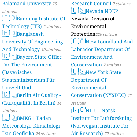
Balamand University
Research Council
stations
25
7 stations
🇺🇸
Nevada NDEP
stations
🇮🇩
Bandung Institute Of
Nevada Division of
Technology (ITB)
Environmental
2 stations
🇧🇩
Bangladesh
Protection
229 stations
🇨🇦
University Of Engineering
New Foundland And
And Technology
Labrador Department Of
10 stations
🇩🇪
Bayern State Office
Environment And
For The Environment
Conservation
7 stations
🇺🇸
(Bayerisches
New York State
Staatsministerium Für
Department Of
Umwelt Und
Environmental
🇩🇪
Berlin Air Quality -
Verbraucherschutz) - LfU
Conservation (NYSDEC)
42
(Luftqualität In Berlin)
46 stations
14
stations
🇳🇴
NILU - Norsk
stations
🇮🇩
BMKG | Badan
Institutt For Luftforskning
Meteorologi, Klimatologi
(Norwegian Institute For
Dan Geofisika
Air Research)
29 stations
77 stations