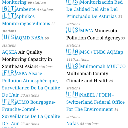
🇪🇸
Monitoring
Monitorización Red
66 stations
🇬🇹
Ambente
De Calidad Del Aire Del
4 stations
🇱🇹
Aplinkos
Principado De Asturias
23
Monitoringas Vilniaus
22
stations
🇺🇸
MPCA
Minnesota
stations
🇺🇸
AQMD NASA
Pollution Control Agency
69
33
stations
stations
🇨🇦
AQSEA
Air Quality
MSC / UNBC AQMap
Monitoring Capacity in
1110 stations
🇺🇸
Southeast Asia
Multnomah MULTCO
85 stations
🇫🇷
ASPA Alsace :
Multnomah County
Pollution Atmosphérique,
Climate and Health
20
Surveillance De La Qualité
stations
🇨🇭
De L’air
NABEL / FOEN -
50 stations
🇫🇷
ATMO Bourgogne-
Switzerland Federal Office
Franche-Comté -
For The Environment
14
Surveillance De La Qualite
stations
De L’air
Nafas
23 stations
84 stations