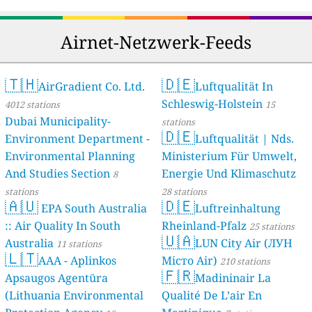
Airnet-Netzwerk-Feeds
🇹🇭
🇩🇪
AirGradient Co. Ltd.
Luftqualität In
Schleswig-Holstein
4012 stations
15
Dubai Municipality-
stations
🇩🇪
Environment Department -
Luftqualität | Nds.
Environmental Planning
Ministerium Für Umwelt,
And Studies Section
Energie Und Klimaschutz
8
stations
28 stations
🇦🇺
🇩🇪
EPA South Australia
Luftreinhaltung
:: Air Quality In South
Rheinland-Pfalz
25 stations
🇺🇦
Australia
LUN City Air (ЛУН
11 stations
🇱🇹
AAA - Aplinkos
Місто Air)
210 stations
🇫🇷
Apsaugos Agentūra
Madininair La
(Lithuania Environmental
Qualité De L’air En