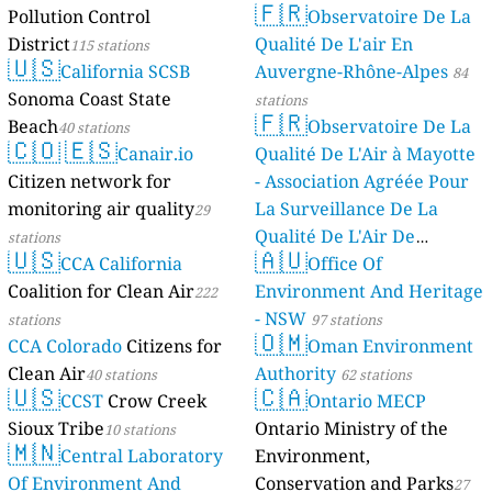
🇫🇷
Pollution Control
Observatoire De La
stations
District
Qualité De L'air En
115 stations
🇺🇸
California SCSB
Auvergne-Rhône-Alpes
84
Sonoma Coast State
stations
🇫🇷
Beach
Observatoire De La
40 stations
🇨🇴
🇪🇸
Canair.io
Qualité De L'Air à Mayotte
Citizen network for
- Association Agréée Pour
monitoring air quality
La Surveillance De La
29
Qualité De L'Air De
stations
🇺🇸
🇦🇺
CCA California
Mayotte
Office Of
4 stations
Coalition for Clean Air
Environment And Heritage
222
- NSW
stations
97 stations
🇴🇲
CCA Colorado
Citizens for
Oman Environment
Clean Air
Authority
40 stations
62 stations
🇺🇸
🇨🇦
CCST
Crow Creek
Ontario MECP
Sioux Tribe
Ontario Ministry of the
10 stations
🇲🇳
Central Laboratory
Environment,
Of Environment And
Conservation and Parks
27