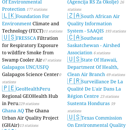
Of Environmental
(Agencija RS Za Okolje)
26
Protection
177 stations
stations
🇱🇰
🇿🇦
Foundation For
South African Air
Environment
Climate and
Quality Information
Technology (FECT)
System - SAAQIS
11 stations
193 stations
🇺🇸
🇨🇦
FRESSCA
Filtration
Southeast
for Respiratory Exposure
Saskatchewan - Airshed
to wildfire Smoke from
Association
6 stations
🇺🇸
Swamp Cooler Air
State Of Hawaii,
47 stations
Galapagos UNC/USFQ
Department Of Health,
Galapagos Science Center
Clean Air Branch
0
69 stations
🇫🇷
Surveillance De La
stations
🇵🇪
GeoHealthPeru
Qualité De L'air Dans La
Regional GEOHealth Hub
Région Centre
23 stations
in Peru
Sustenta Honduras
229 stations
59
Ghana AQ
The Ghana
stations
🇺🇸
Urban Air Quality Project
Texas Commission
(GHAir)
On Environmental Quality
13 stations