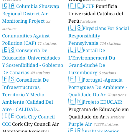
🇨🇦
🇵🇪
Columbia Shuswap
PCUP
Pontificia
Regional District Air
Universidad Católica del
Monitoring Project
Perú
35
5 stations
🇺🇸
Physicians For Social
stations
Communities Against
Responsibility
Pollution (CAP)
Pennsylvania
11 stations
114 stations
🇪🇸
🇱🇺
Consejería De
Portail De
Educación, Universidades
L'Environnement Du
Y Sostenibilidad - Gobierno
Grand-duché De
De Canarias
Luxembourg
49 stations
5 stations
🇪🇸
🇵🇹
Conselleria De
Portugal -Agencia
Infraestructuras,
Portuguesa Do Ambiente -
Territorio Y Medio
Qualidade Do Ar
70 stations
🇧🇷
Ambiente (Calidad Del
Projeto EDUC.AIR
Aire - CALIDAD
Programa de Educação em
🇮🇪
AMBIENTAL)
Cork City Council
Qualidade do Ar
23 stations
31 stations
CCC
Cork City Council Air
Purple Air
74253 stations
🇫🇷
Monitoring Project
Qualitair Région
53