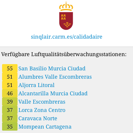
sinqlair.carm.es/calidadaire
Verfügbare Luftqualitätsüberwachungsstationen:
55
San Basilio Murcia Ciudad
51
Alumbres Valle Escombreras
51
Aljorra Litoral
46
Alcantarilla Murcia Ciudad
39
Valle Escombreras
37
Lorca Zona Centro
37
Caravaca Norte
35
Mompean Cartagena