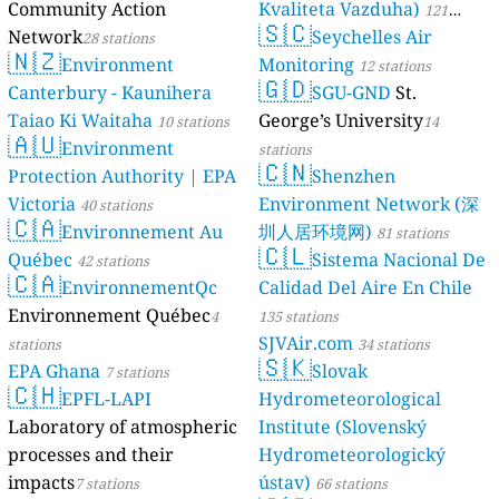
Community Action
Kvaliteta Vazduha)
121
🇸🇨
Network
Seychelles Air
28 stations
stations
🇳🇿
Environment
Monitoring
12 stations
🇬🇩
Canterbury - Kaunihera
SGU-GND
St.
Taiao Ki Waitaha
George’s University
10 stations
14
🇦🇺
Environment
stations
🇨🇳
Protection Authority | EPA
Shenzhen
Victoria
Environment Network (深
40 stations
🇨🇦
Environnement Au
圳人居环境网)
81 stations
🇨🇱
Québec
Sistema Nacional De
42 stations
🇨🇦
EnvironnementQc
Calidad Del Aire En Chile
Environnement Québec
4
135 stations
SJVAir.com
stations
34 stations
🇸🇰
EPA Ghana
Slovak
7 stations
🇨🇭
EPFL-LAPI
Hydrometeorological
Laboratory of atmospheric
Institute (Slovenský
processes and their
Hydrometeorologický
impacts
ústav)
7 stations
66 stations