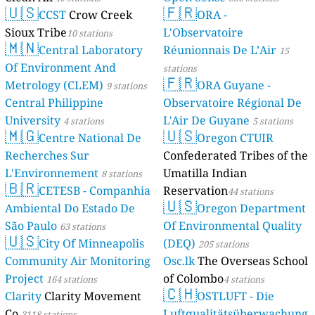
🇺🇸
🇫🇷
CCST
Crow Creek
ORA -
Sioux Tribe
L'Observatoire
10 stations
🇲🇳
Central Laboratory
Réunionnais De L’Air
15
Of Environment And
stations
🇫🇷
Metrology (CLEM)
ORA Guyane -
9 stations
Central Philippine
Observatoire Régional De
University
L'Air De Guyane
4 stations
5 stations
🇲🇬
🇺🇸
Centre National De
Oregon CTUIR
Recherches Sur
Confederated Tribes of the
L'Environnement
Umatilla Indian
8 stations
🇧🇷
CETESB - Companhia
Reservation
44 stations
🇺🇸
Ambiental Do Estado De
Oregon Department
São Paulo
Of Environmental Quality
63 stations
🇺🇸
City Of Minneapolis
(DEQ)
205 stations
Community Air Monitoring
Osc.lk
The Overseas School
Project
of Colombo
164 stations
4 stations
🇨🇭
Clarity
Clarity Movement
OSTLUFT - Die
Co.
Luftqualitätsüberwachung
3118 stations