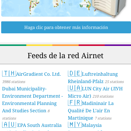
Haga clic para obtener más información
Feeds de la red Airnet
🇹🇭
🇩🇪
AirGradient Co. Ltd.
Luftreinhaltung
Rheinland-Pfalz
3986 stations
25 stations
🇺🇦
Dubai Municipality-
LUN City Air (ЛУН
Environment Department -
Місто Air)
210 stations
🇫🇷
Environmental Planning
Madininair La
And Studies Section
Qualité De L’air En
8
Martinique
stations
7 stations
🇦🇺
🇲🇾
EPA South Australia
Malaysia