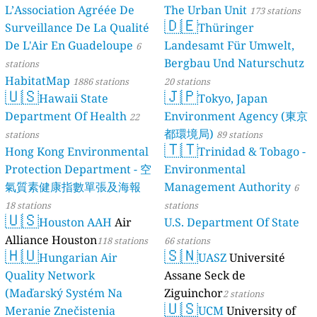
L’Association Agréée De
The Urban Unit
stations
173 stations
🇩🇪
Surveillance De La Qualité
Thüringer
De L'Air En Guadeloupe
Landesamt Für Umwelt,
6
Bergbau Und Naturschutz
stations
HabitatMap
1886 stations
20 stations
🇺🇸
🇯🇵
Hawaii State
Tokyo, Japan
Department Of Health
Environment Agency (東京
22
都環境局)
stations
89 stations
🇹🇹
Hong Kong Environmental
Trinidad & Tobago -
Protection Department - 空
Environmental
氣質素健康指數單張及海報
Management Authority
6
18 stations
stations
🇺🇸
Houston AAH
Air
U.S. Department Of State
Alliance Houston
118 stations
66 stations
🇭🇺
🇸🇳
Hungarian Air
UASZ
Université
Quality Network
Assane Seck de
(Maďarský Systém Na
Ziguinchor
2 stations
🇺🇸
Meranie Znečistenia
UCM
University of