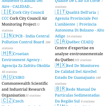
Ambiente (Calidad Del
Qualité De L'air En Corse
7
Aire - CALIDAD
stations
🇮🇪
🇮🇹
AMBIENTAL)
Cork City Council
Qualità Dell’aria |
23 stations
CCC
Cork City Council Air
Agenzia Provinciale Per
Monitoring Project
L'ambiente | Provincia
53
Autonoma Di Bolzano - Alto
stations
🇮🇳
CPCB - India Central
Adige
14 stations
🇨🇦
Pollution Control Board
Québec CEAEQ
586
Centre d'expertise en
stations
🇭🇷
Croatian
analyse environnementale
Environment Agency -
du Québec
101 stations
🇲🇽
Agencija Za Zaštitu Okoliša
Red De Monitoreo
De Calidad Del AireDel
66 stations
🇦🇺
CSIRO
Estado De Guanajuato
180
Commonwealth Scientific
stations
🇧🇷
and Industrial Research
Rede Manual De
Organisation
Partículas Sedimentadas
35 stations
🇨🇿
Czech
Da Região Sul
6 stations