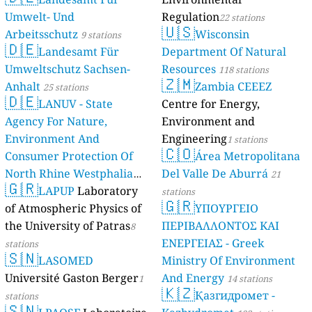
Umwelt- Und
Regulation
22 stations
🇺🇸
Arbeitsschutz
Wisconsin
9 stations
🇩🇪
Landesamt Für
Department Of Natural
Umweltschutz Sachsen-
Resources
118 stations
🇿🇲
Anhalt
Zambia CEEEZ
25 stations
🇩🇪
LANUV - State
Centre for Energy,
Agency For Nature,
Environment and
Environment And
Engineering
1 stations
🇨🇴
Consumer Protection Of
Área Metropolitana
North Rhine Westphalia
Del Valle De Aburrá
21
🇬🇷
(Landesamt Für Natur,
LAPUP
Laboratory
stations
🇬🇷
Umwelt Und
of Atmospheric Physics of
ΥΠΟΥΡΓΕΙΟ
Verbraucherschutz NRW)
the University of Patras
ΠΕΡΙΒΑΛΛΟΝΤΟΣ ΚΑΙ
8
ΕΝΕΡΓΕΙΑΣ - Greek
61 stations
stations
🇸🇳
LASOMED
Ministry Of Environment
Université Gaston Berger
And Energy
1
14 stations
🇰🇿
Қазгидромет -
stations
🇸🇳