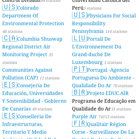
Control Division
Universidad Católica del
94 stations
🇺🇸
Colorado
Perú
5 stations
🇺🇸
Department Of
Physicians For Social
Environmental Protection
Responsibility
Pennsylvania
46 stations
114 stations
🇨🇦
🇱🇺
Columbia Shuswap
Portail De
Regional District Air
L'Environnement Du
Monitoring Project
Grand-duché De
35
Luxembourg
stations
5 stations
🇵🇹
Communities Against
Portugal -Agencia
Pollution (CAP)
Portuguesa Do Ambiente -
11 stations
🇪🇸
Consejería De
Qualidade Do Ar
70 stations
🇧🇷
Educación, Universidades
Projeto EDUC.AIR
Y Sostenibilidad - Gobierno
Programa de Educação em
De Canarias
Qualidade do Ar
49 stations
31 stations
🇪🇸
Conselleria De
Purple Air
74153 stations
🇫🇷
Infraestructuras,
Qualitair Région
Territorio Y Medio
Corse - Surveillance De La