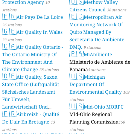
🇺🇸
Protection Agency
Methow Valley
10
Citizens Council
stations
38 stations
🇫🇷
🇪🇨
Air Pays De La Loire
Metropolitan Air
Monitoring Network Of
26 stations
🇬🇧
Air Quality In Wales
Quito Managed By
Secretaria De Ambiente
33 stations
🇨🇦
Air Quality Ontario -
DMQ.
9 stations
🇵🇦
The Ontario Ministry Of
MiAmbiente
The Environment And
Ministerio de Ambiente de
Climate Change
Panamá
38 stations
5 stations
🇩🇪
🇺🇸
Air Quality, Saxon
Michigan
State Office (Luftqualität
Department Of
Sächsisches Landesamt
Environmental Quality
109
Für Umwelt,
stations
🇺🇸
Landwirtschaft Und
Mid-Ohio MORPC
🇫🇷
Geologie)
Airbreizh - Qualité
Mid-Ohio Regional
50 stations
De L'air En Bretagne
Planning Commission
13
150
stations
stations