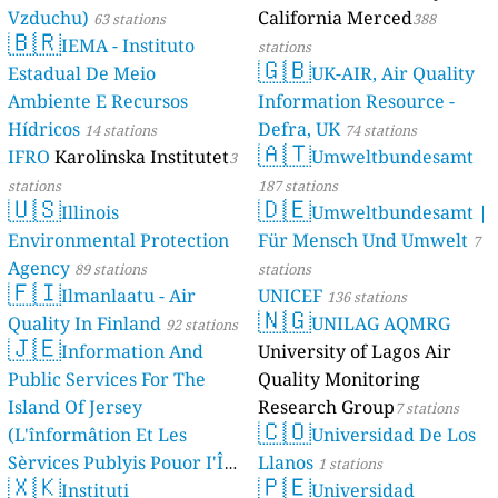
Vzduchu)
California Merced
63 stations
388
🇧🇷
IEMA - Instituto
stations
🇬🇧
Estadual De Meio
UK-AIR, Air Quality
Ambiente E Recursos
Information Resource -
Hídricos
Defra, UK
14 stations
74 stations
🇦🇹
IFRO
Karolinska Institutet
Umweltbundesamt
3
stations
187 stations
🇺🇸
🇩🇪
Illinois
Umweltbundesamt |
Environmental Protection
Für Mensch Und Umwelt
7
Agency
89 stations
stations
🇫🇮
Ilmanlaatu - Air
UNICEF
136 stations
🇳🇬
Quality In Finland
UNILAG AQMRG
92 stations
🇯🇪
Information And
University of Lagos Air
Public Services For The
Quality Monitoring
Island Of Jersey
Research Group
7 stations
🇨🇴
(L'înformâtion Et Les
Universidad De Los
Sèrvices Publyis Pouor I'Île
Llanos
1 stations
🇽🇰
🇵🇪
Dé Jèrri)
Instituti
Universidad
2 stations