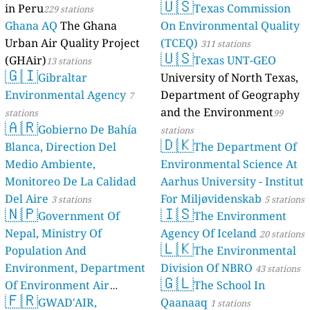
🇺🇸
in Peru
Texas Commission
229 stations
Ghana AQ
The Ghana
On Environmental Quality
Urban Air Quality Project
(TCEQ)
311 stations
🇺🇸
(GHAir)
Texas UNT-GEO
13 stations
🇬🇮
Gibraltar
University of North Texas,
Environmental Agency
Department of Geography
7
and the Environment
stations
99
🇦🇷
Gobierno De Bahía
stations
🇩🇰
Blanca, Direction Del
The Department Of
Medio Ambiente,
Environmental Science At
Monitoreo De La Calidad
Aarhus University - Institut
Del Aire
For Miljøvidenskab
3 stations
5 stations
🇳🇵
🇮🇸
Government Of
The Environment
Nepal, Ministry Of
Agency Of Iceland
20 stations
🇱🇰
Population And
The Environmental
Environment, Department
Division Of NBRO
43 stations
🇬🇱
Of Environment Air
The School In
🇫🇷
Quality Monitoring
GWAD'AIR,
Qaanaaq
30
1 stations