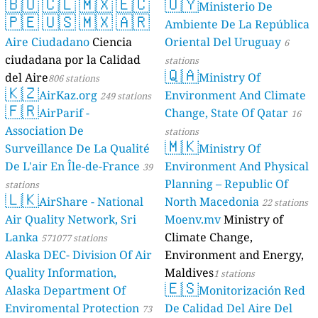
🇧🇴
🇨🇱
🇲🇽
🇪🇨
🇺🇾
Ministerio De
🇵🇪
🇺🇸
🇲🇽
🇦🇷
Ambiente De La República
Aire Ciudadano
Ciencia
Oriental Del Uruguay
6
ciudadana por la Calidad
stations
🇶🇦
del Aire
Ministry Of
806 stations
🇰🇿
AirKaz.org
Environment And Climate
249 stations
🇫🇷
AirParif -
Change, State Of Qatar
16
Association De
stations
🇲🇰
Surveillance De La Qualité
Ministry Of
De L'air En Île-de-France
Environment And Physical
39
Planning – Republic Of
stations
🇱🇰
AirShare - National
North Macedonia
22 stations
Air Quality Network, Sri
Moenv.mv
Ministry of
Lanka
Climate Change,
571077 stations
Alaska DEC- Division Of Air
Environment and Energy,
Quality Information,
Maldives
1 stations
🇪🇸
Alaska Department Of
Monitorización Red
Enviromental Protection
De Calidad Del Aire Del
73