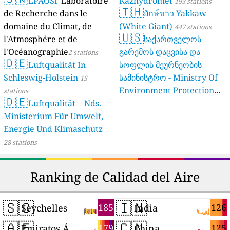
LPAOSF
Laboratoire
Kazhydromet
193 stations
🇹🇭
de Recherche dans le
ยักษ์ขาว Yakkaw
domaine du Climat, de
(White Giant)
447 stations
🇺🇸
l'Atmosphére et de
საქართველოს
l'Océanographie
გარემოს დაცვისა და
2 stations
🇩🇪
Luftqualität In
სოფლის მეურნეობის
Schleswig-Holstein
სამინისტრო - Ministry Of
15
Environment Protection
stations
🇩🇪
Luftqualität | Nds.
And Agriculture Of
Ministerium Für Umwelt,
Georgia
16 stations
Energie Und Klimaschutz
28 stations
Ranking de Calidad del Aire
🇸🇨
🇮🇳
185
126
Seychelles
India
🇦🇪
🇨🇳
179
125
Emiratos Árabes Unidos
China