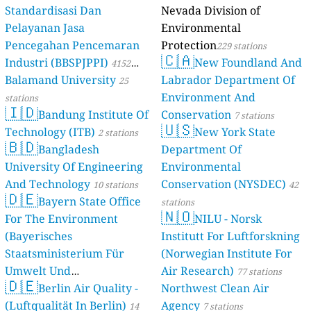
Standardisasi Dan
Nevada Division of
Pelayanan Jasa
Environmental
Pencegahan Pencemaran
Protection
229 stations
🇨🇦
Industri (BBSPJPPI)
New Foundland And
4152
Balamand University
Labrador Department Of
stations
25
Environment And
stations
🇮🇩
Bandung Institute Of
Conservation
7 stations
🇺🇸
Technology (ITB)
New York State
2 stations
🇧🇩
Bangladesh
Department Of
University Of Engineering
Environmental
And Technology
Conservation (NYSDEC)
10 stations
42
🇩🇪
Bayern State Office
stations
🇳🇴
For The Environment
NILU - Norsk
(Bayerisches
Institutt For Luftforskning
Staatsministerium Für
(Norwegian Institute For
Umwelt Und
Air Research)
77 stations
🇩🇪
Berlin Air Quality -
Verbraucherschutz) - LfU
Northwest Clean Air
(Luftqualität In Berlin)
Agency
46 stations
14
7 stations