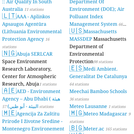
:: Air Quality In South
Department Of
Australia
Environment (DOE); Air
11 stations
🇱🇹
AAA - Aplinkos
Polluant Index
Apsaugos Agentūra
Management System
66
🇺🇸
(Lithuania Environmental
Massachusetts
stations
Protection Agency
MASSDEP
Massachusetts
16
Department of
stations
🇳🇬
Abuja SERLCAR
Environmental
Space Environment
Protection
98 stations
🇪🇸
Research Laboratory,
Medi Ambient.
Center for Atmospheric
Generalitat De Catalunya
Research, Abuja
1 stations
64 stations
🇦🇪
AED - Environment
Meechai Bamboo Schools
Agency – Abu Dhabi ( هيئة
36 stations
البيئة - أبو ظبي)
Meteo Lausanne
57 stations
1 stations
🇲🇪
🇲🇬
Agencija Za Zaštitu
Meteo Madagascar
9
Prirode I životne Sredine -
stations
🇧🇬
Montenegro Environement
Meter.ac
165 stations