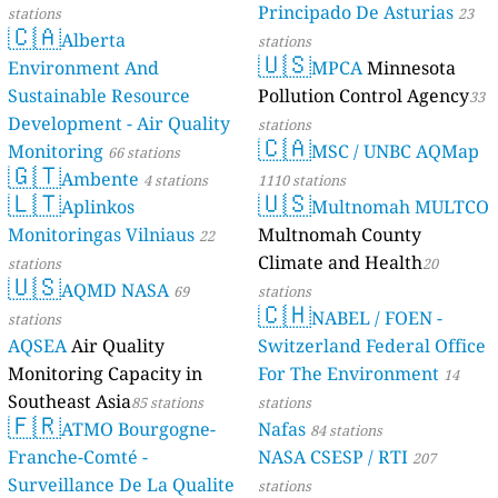
Principado De Asturias
stations
23
🇨🇦
Alberta
stations
🇺🇸
Environment And
MPCA
Minnesota
Sustainable Resource
Pollution Control Agency
33
Development - Air Quality
stations
🇨🇦
Monitoring
MSC / UNBC AQMap
66 stations
🇬🇹
Ambente
4 stations
1110 stations
🇱🇹
🇺🇸
Aplinkos
Multnomah MULTCO
Monitoringas Vilniaus
Multnomah County
22
Climate and Health
stations
20
🇺🇸
AQMD NASA
69
stations
🇨🇭
NABEL / FOEN -
stations
AQSEA
Air Quality
Switzerland Federal Office
Monitoring Capacity in
For The Environment
14
Southeast Asia
85 stations
stations
🇫🇷
ATMO Bourgogne-
Nafas
84 stations
Franche-Comté -
NASA CSESP / RTI
207
Surveillance De La Qualite
stations