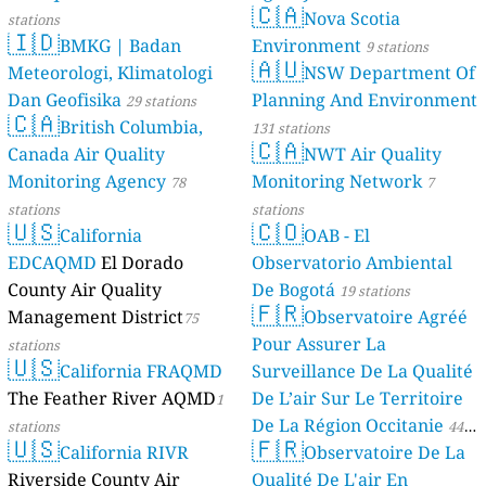
🇨🇦
Nova Scotia
stations
🇮🇩
BMKG | Badan
Environment
9 stations
🇦🇺
Meteorologi, Klimatologi
NSW Department Of
Dan Geofisika
Planning And Environment
29 stations
🇨🇦
British Columbia,
131 stations
🇨🇦
Canada Air Quality
NWT Air Quality
Monitoring Agency
Monitoring Network
78
7
stations
stations
🇺🇸
🇨🇴
California
OAB - El
EDCAQMD
El Dorado
Observatorio Ambiental
County Air Quality
De Bogotá
19 stations
🇫🇷
Management District
Observatoire Agréé
75
Pour Assurer La
stations
🇺🇸
California FRAQMD
Surveillance De La Qualité
The Feather River AQMD
De L’air Sur Le Territoire
1
De La Région Occitanie
stations
44
🇺🇸
🇫🇷
California RIVR
Observatoire De La
stations
Riverside County Air
Qualité De L'air En