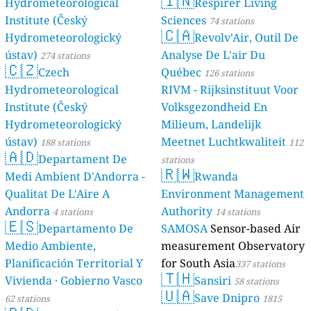
🇮🇳
Hydrometeorological
Respirer Living
Institute (Český
Sciences
74 stations
🇨🇦
Hydrometeorologický
Revolv'Air, Outil De
ústav)
Analyse De L'air Du
274 stations
🇨🇿
Czech
Québec
126 stations
Hydrometeorological
RIVM - Rijksinstituut Voor
Institute (Český
Volksgezondheid En
Hydrometeorologický
Milieum, Landelijk
ústav)
Meetnet Luchtkwaliteit
188 stations
112
🇦🇩
Departament De
stations
🇷🇼
Medi Ambient D'Andorra -
Rwanda
Qualitat De L'Aire A
Environment Management
Andorra
Authority
4 stations
14 stations
🇪🇸
Departamento De
SAMOSA
Sensor-based Air
Medio Ambiente,
measurement Observatory
Planificación Territorial Y
for South Asia
337 stations
🇹🇭
Vivienda · Gobierno Vasco
Sansiri
58 stations
🇺🇦
Save Dnipro
62 stations
1815