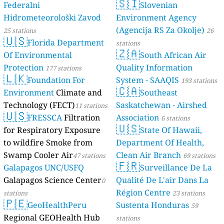
🇸🇮
Federalni
Slovenian
Hidrometeorološki Zavod
Environment Agency
(Agencija RS Za Okolje)
25 stations
26
🇺🇸
Florida Department
stations
🇿🇦
Of Environmental
South African Air
Protection
Quality Information
177 stations
🇱🇰
Foundation For
System - SAAQIS
193 stations
🇨🇦
Environment
Climate and
Southeast
Technology (FECT)
Saskatchewan - Airshed
11 stations
🇺🇸
FRESSCA
Filtration
Association
6 stations
🇺🇸
for Respiratory Exposure
State Of Hawaii,
to wildfire Smoke from
Department Of Health,
Swamp Cooler Air
Clean Air Branch
47 stations
69 stations
🇫🇷
Galapagos UNC/USFQ
Surveillance De La
Galapagos Science Center
Qualité De L'air Dans La
0
Région Centre
stations
23 stations
🇵🇪
GeoHealthPeru
Sustenta Honduras
59
Regional GEOHealth Hub
stations