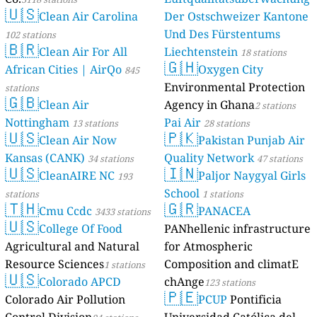
🇺🇸
Clean Air Carolina
Der Ostschweizer Kantone
Und Des Fürstentums
102 stations
🇧🇷
Clean Air For All
Liechtenstein
18 stations
🇬🇭
African Cities | AirQo
Oxygen City
845
Environmental Protection
stations
🇬🇧
Clean Air
Agency in Ghana
2 stations
Nottingham
Pai Air
13 stations
28 stations
🇺🇸
🇵🇰
Clean Air Now
Pakistan Punjab Air
Kansas (CANK)
Quality Network
34 stations
47 stations
🇺🇸
🇮🇳
CleanAIRE NC
Paljor Naygyal Girls
193
School
stations
1 stations
🇹🇭
🇬🇷
Cmu Ccdc
PANACEA
3433 stations
🇺🇸
College Of Food
PANhellenic infrastructure
Agricultural and Natural
for Atmospheric
Resource Sciences
Composition and climatE
1 stations
🇺🇸
Colorado APCD
chAnge
123 stations
🇵🇪
Colorado Air Pollution
PCUP
Pontificia