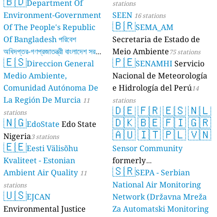
🇧🇩
Department Of
stations
Environment-Government
SEEN
16 stations
🇧🇷
Of The People's Republic
SEMA_AM
Of Bangladesh পরিবেশ
Secretaria de Estado de
অধিদপ্তর-গণপ্রজাতন্ত্রী বাংলাদেশ সরকার
Meio Ambiente
75 stations
🇪🇸
🇵🇪
Direccion General
SENAMHI
Servicio
17 stations
Medio Ambiente,
Nacional de Meteorología
Comunidad Autónoma De
e Hidrología del Perú
14
La Región De Murcia
11
stations
🇩🇪
🇫🇷
🇪🇸
🇳🇱
stations
🇳🇬
🇩🇰
🇧🇪
🇫🇮
🇬🇷
EdoState
Edo State
🇦🇺
🇮🇹
🇵🇱
🇻🇳
Nigeria
3 stations
🇪🇪
Eesti Välisõhu
Sensor Community
Kvaliteet - Estonian
formerly
🇸🇷
Ambient Air Quality
luftdaten.info
SEPA - Serbian
11
35809 stations
National Air Monitoring
stations
🇺🇸
EJCAN
Network (Državna Mreža
Environmental Justice
Za Automatski Monitoring