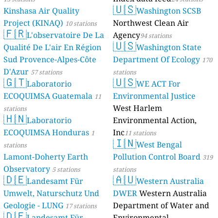
🇺🇸
Kinshasa Air Quality
Washington SCSB
Project (KINAQ)
Northwest Clean Air
10 stations
🇫🇷
L'observatoire De La
Agency
94 stations
🇺🇸
Qualité De L'air En Région
Washington State
Sud Provence-Alpes-Côte
Department Of Ecology
170
D'Azur
57 stations
stations
🇬🇹
🇺🇸
Laboratorio
WE ACT For
ECOQUIMSA Guatemala
Environmental Justice
11
West Harlem
stations
🇭🇳
Laboratorio
Environmental Action,
ECOQUIMSA Honduras
Inc
1
11 stations
🇮🇳
West Bengal
stations
Lamont-Doherty Earth
Pollution Control Board
319
Observatory
5 stations
stations
🇩🇪
🇦🇺
Landesamt Für
Western Australia
Umwelt, Naturschutz Und
DWER
Western Australia
Geologie - LUNG
Department of Water and
17 stations
🇩🇪
Landesamt Für
Environmental