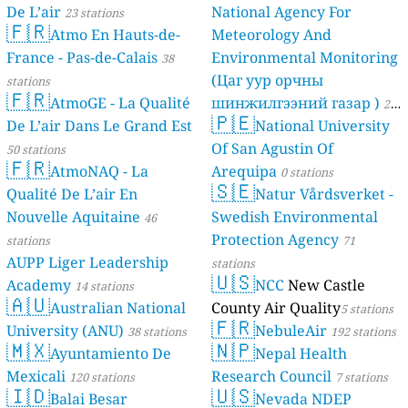
De L’air
National Agency For
23 stations
🇫🇷
Atmo En Hauts-de-
Meteorology And
France - Pas-de-Calais
Environmental Monitoring
38
(Цаг уур орчны
stations
🇫🇷
AtmoGE - La Qualité
шинжилгээний газар )
21
🇵🇪
De L’air Dans Le Grand Est
National University
stations
Of San Agustin Of
50 stations
🇫🇷
AtmoNAQ - La
Arequipa
0 stations
🇸🇪
Qualité De L’air En
Natur Vårdsverket -
Nouvelle Aquitaine
Swedish Environmental
46
Protection Agency
stations
71
AUPP Liger Leadership
stations
🇺🇸
Academy
NCC
New Castle
14 stations
🇦🇺
Australian National
County Air Quality
5 stations
🇫🇷
University (ANU)
NebuleAir
38 stations
192 stations
🇲🇽
🇳🇵
Ayuntamiento De
Nepal Health
Mexicali
Research Council
120 stations
7 stations
🇮🇩
🇺🇸
Balai Besar
Nevada NDEP