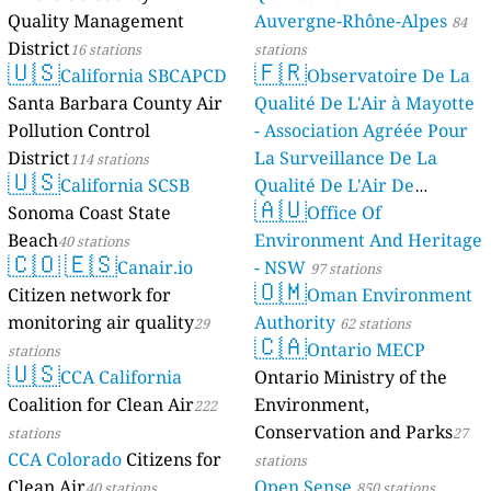
Quality Management
Auvergne-Rhône-Alpes
84
District
16 stations
stations
🇺🇸
🇫🇷
California SBCAPCD
Observatoire De La
Santa Barbara County Air
Qualité De L'Air à Mayotte
Pollution Control
- Association Agréée Pour
District
La Surveillance De La
114 stations
🇺🇸
California SCSB
Qualité De L'Air De
🇦🇺
Sonoma Coast State
Mayotte
Office Of
4 stations
Beach
Environment And Heritage
40 stations
🇨🇴
🇪🇸
Canair.io
- NSW
97 stations
🇴🇲
Citizen network for
Oman Environment
monitoring air quality
Authority
29
62 stations
🇨🇦
Ontario MECP
stations
🇺🇸
CCA California
Ontario Ministry of the
Coalition for Clean Air
Environment,
222
Conservation and Parks
stations
27
CCA Colorado
Citizens for
stations
Clean Air
Open Sense
40 stations
850 stations