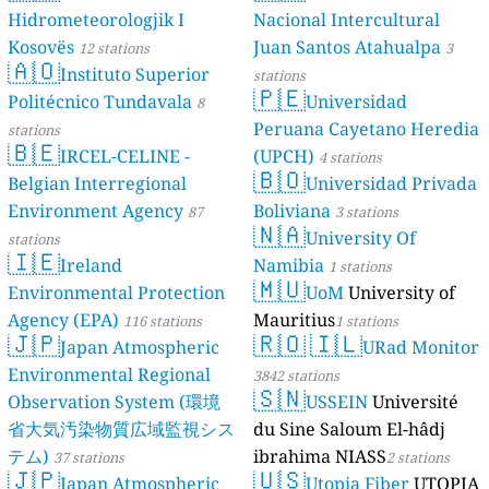
Hidrometeorologjik I
Nacional Intercultural
Kosovës
Juan Santos Atahualpa
12 stations
3
🇦🇴
Instituto Superior
stations
🇵🇪
Politécnico Tundavala
Universidad
8
Peruana Cayetano Heredia
stations
🇧🇪
IRCEL-CELINE -
(UPCH)
4 stations
🇧🇴
Belgian Interregional
Universidad Privada
Environment Agency
Boliviana
87
3 stations
🇳🇦
University Of
stations
🇮🇪
Ireland
Namibia
1 stations
🇲🇺
Environmental Protection
UoM
University of
Agency (EPA)
Mauritius
116 stations
1 stations
🇯🇵
🇷🇴
🇮🇱
Japan Atmospheric
URad Monitor
Environmental Regional
3842 stations
🇸🇳
Observation System (環境
USSEIN
Université
省大気汚染物質広域監視シス
du Sine Saloum El-hâdj
テム)
ibrahima NIASS
37 stations
2 stations
🇯🇵
🇺🇸
Japan Atmospheric
Utopia Fiber
UTOPIA