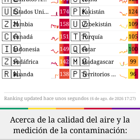
🇺🇸
🇵🇰
174
124
Estados Unidos
Pakistán
🇿🇲
🇺🇿
158
109
Zambia
Uzbekistán
🇨🇦
🇹🇷
151
105
Canadá
Turquía
🇮🇩
🇶🇦
149
100
Indonesia
Catar
🇿🇦
🇲🇬
142
99
Sudáfrica
Madagascar
🇷🇼
🇵🇸
138
96
Ruanda
Territorios Palestinos
Ranking updated hace unos segundos
(6 de ago. de 2026 17:27)
Acerca de la calidad del aire y la
medición de la contaminación: