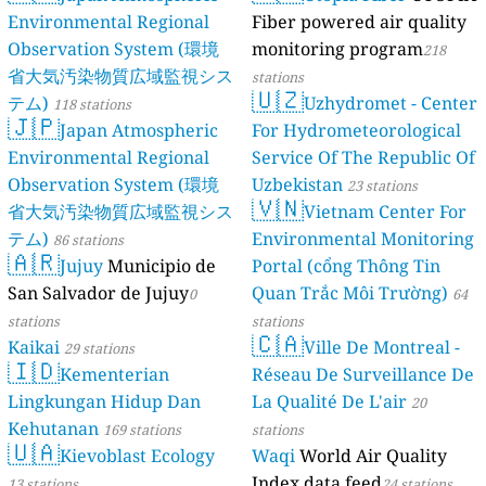
Environmental Regional
Fiber powered air quality
Observation System (環境
monitoring program
218
省大気汚染物質広域監視シス
stations
🇺🇿
テム)
Uzhydromet - Center
118 stations
🇯🇵
Japan Atmospheric
For Hydrometeorological
Environmental Regional
Service Of The Republic Of
Observation System (環境
Uzbekistan
23 stations
🇻🇳
省大気汚染物質広域監視シス
Vietnam Center For
テム)
Environmental Monitoring
86 stations
🇦🇷
Jujuy
Municipio de
Portal (cổng Thông Tin
San Salvador de Jujuy
Quan Trắc Môi Trường)
0
64
stations
stations
🇨🇦
Kaikai
Ville De Montreal -
29 stations
🇮🇩
Kementerian
Réseau De Surveillance De
Lingkungan Hidup Dan
La Qualité De L'air
20
Kehutanan
169 stations
stations
🇺🇦
Kievoblast Ecology
Waqi
World Air Quality
Index data feed
13 stations
24 stations