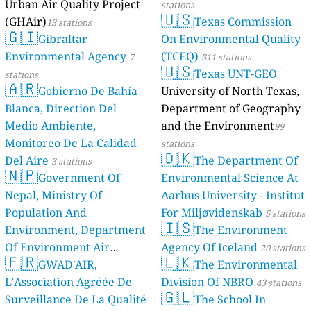
Urban Air Quality Project
stations
🇺🇸
(GHAir)
Texas Commission
13 stations
🇬🇮
Gibraltar
On Environmental Quality
Environmental Agency
(TCEQ)
7
311 stations
🇺🇸
Texas UNT-GEO
stations
🇦🇷
Gobierno De Bahía
University of North Texas,
Blanca, Direction Del
Department of Geography
Medio Ambiente,
and the Environment
99
Monitoreo De La Calidad
stations
🇩🇰
Del Aire
The Department Of
3 stations
🇳🇵
Government Of
Environmental Science At
Nepal, Ministry Of
Aarhus University - Institut
Population And
For Miljøvidenskab
5 stations
🇮🇸
Environment, Department
The Environment
Of Environment Air
Agency Of Iceland
20 stations
🇫🇷
🇱🇰
Quality Monitoring
GWAD'AIR,
The Environmental
30
L’Association Agréée De
Division Of NBRO
stations
43 stations
🇬🇱
Surveillance De La Qualité
The School In