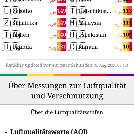
🇱🇸
🇹🇯
149
113
Lesotho
Tadschikistan
🇿🇦
🇲🇾
149
111
Südafrika
Malaysia
🇮🇳
🇺🇿
140
109
Indien
Usbekistan
🇺🇬
🇨🇦
131
102
Uganda
Kanada
Ranking updated vor ein paar Sekunden
(9. Aug. 2026 03:15)
Über Messungen zur Luftqualität
und Verschmutzung
Über die Luftqualitätsstufen
-
Luftqualitätswerte (AQI)