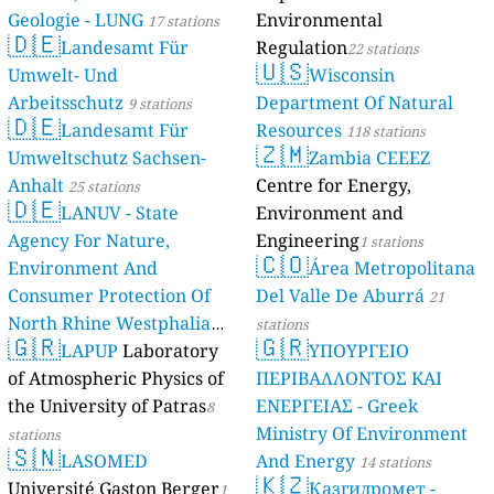
Geologie - LUNG
Environmental
17 stations
🇩🇪
Landesamt Für
Regulation
22 stations
🇺🇸
Umwelt- Und
Wisconsin
Arbeitsschutz
Department Of Natural
9 stations
🇩🇪
Landesamt Für
Resources
118 stations
🇿🇲
Umweltschutz Sachsen-
Zambia CEEEZ
Anhalt
Centre for Energy,
25 stations
🇩🇪
LANUV - State
Environment and
Agency For Nature,
Engineering
1 stations
🇨🇴
Environment And
Área Metropolitana
Consumer Protection Of
Del Valle De Aburrá
21
North Rhine Westphalia
stations
🇬🇷
🇬🇷
(Landesamt Für Natur,
LAPUP
Laboratory
ΥΠΟΥΡΓΕΙΟ
Umwelt Und
of Atmospheric Physics of
ΠΕΡΙΒΑΛΛΟΝΤΟΣ ΚΑΙ
Verbraucherschutz NRW)
the University of Patras
ΕΝΕΡΓΕΙΑΣ - Greek
8
Ministry Of Environment
61 stations
stations
🇸🇳
LASOMED
And Energy
14 stations
🇰🇿
Université Gaston Berger
Қазгидромет -
1