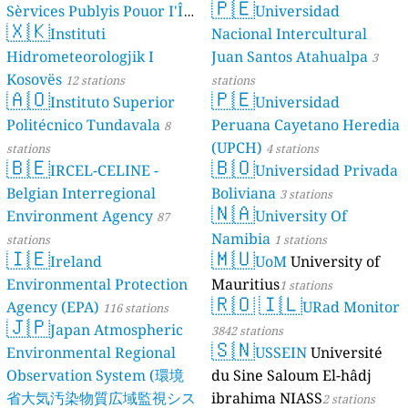
🇵🇪
Sèrvices Publyis Pouor I'Île
Universidad
🇽🇰
Dé Jèrri)
Instituti
Nacional Intercultural
2 stations
Hidrometeorologjik I
Juan Santos Atahualpa
3
Kosovës
12 stations
stations
🇦🇴
🇵🇪
Instituto Superior
Universidad
Politécnico Tundavala
Peruana Cayetano Heredia
8
(UPCH)
stations
4 stations
🇧🇪
🇧🇴
IRCEL-CELINE -
Universidad Privada
Belgian Interregional
Boliviana
3 stations
🇳🇦
Environment Agency
University Of
87
Namibia
stations
1 stations
🇮🇪
🇲🇺
Ireland
UoM
University of
Environmental Protection
Mauritius
1 stations
🇷🇴
🇮🇱
Agency (EPA)
URad Monitor
116 stations
🇯🇵
Japan Atmospheric
3842 stations
🇸🇳
Environmental Regional
USSEIN
Université
Observation System (環境
du Sine Saloum El-hâdj
省大気汚染物質広域監視シス
ibrahima NIASS
2 stations