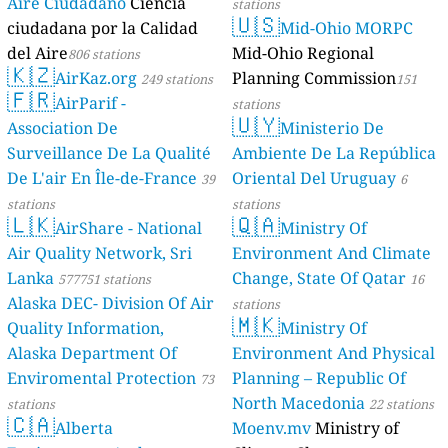
Aire Ciudadano
Ciencia
stations
🇺🇸
ciudadana por la Calidad
Mid-Ohio MORPC
del Aire
Mid-Ohio Regional
806 stations
🇰🇿
AirKaz.org
Planning Commission
249 stations
151
🇫🇷
AirParif -
stations
🇺🇾
Association De
Ministerio De
Surveillance De La Qualité
Ambiente De La República
De L'air En Île-de-France
Oriental Del Uruguay
39
6
stations
stations
🇱🇰
🇶🇦
AirShare - National
Ministry Of
Air Quality Network, Sri
Environment And Climate
Lanka
Change, State Of Qatar
577751 stations
16
Alaska DEC- Division Of Air
stations
🇲🇰
Quality Information,
Ministry Of
Alaska Department Of
Environment And Physical
Enviromental Protection
Planning – Republic Of
73
North Macedonia
stations
22 stations
🇨🇦
Alberta
Moenv.mv
Ministry of