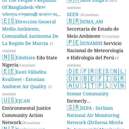
Of The People's Republic
Save Dnipro
1815
Of Bangladesh পরিবেশ
stations
অধিদপ্তর-গণপ্রজাতন্ত্রী বাংলাদেশ সরকার
SEEN
16 stations
🇪🇸
🇧🇷
Direccion General
SEMA_AM
17 stations
Medio Ambiente,
Secretaria de Estado de
Comunidad Autónoma De
Meio Ambiente
75 stations
🇵🇪
La Región De Murcia
SENAMHI
Servicio
11
Nacional de Meteorología
stations
🇳🇬
EdoState
Edo State
e Hidrología del Perú
14
Nigeria
3 stations
stations
🇪🇪
🇩🇪
🇫🇷
🇪🇸
🇳🇱
Eesti Välisõhu
🇩🇰
🇧🇪
🇫🇮
🇬🇷
Kvaliteet - Estonian
🇦🇺
🇮🇹
🇵🇱
🇻🇳
Ambient Air Quality
11
Sensor Community
stations
🇺🇸
EJCAN
formerly
🇸🇷
Environmental Justice
luftdaten.info
SEPA - Serbian
35819 stations
Community Action
National Air Monitoring
Network
Network (Državna Mreža
28 stations
🇳🇿