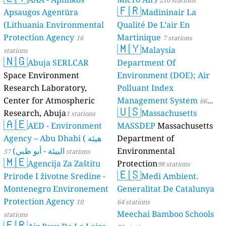
210 stations
🇫🇷
Apsaugos Agentūra
Madininair La
(Lithuania Environmental
Qualité De L’air En
Protection Agency
Martinique
16
7 stations
🇲🇾
Malaysia
stations
🇳🇬
Abuja SERLCAR
Department Of
Space Environment
Environment (DOE); Air
Research Laboratory,
Polluant Index
Center for Atmospheric
Management System
66
🇺🇸
Research, Abuja
Massachusetts
1 stations
stations
🇦🇪
AED - Environment
MASSDEP
Massachusetts
Agency – Abu Dhabi ( هيئة
Department of
البيئة - أبو ظبي)
Environmental
57 stations
🇲🇪
Agencija Za Zaštitu
Protection
98 stations
🇪🇸
Prirode I životne Sredine -
Medi Ambient.
Montenegro Environement
Generalitat De Catalunya
Protection Agency
10
64 stations
Meechai Bamboo Schools
stations
🇫🇷