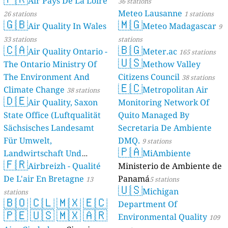
Air Pays De La Loire
36 stations
Meteo Lausanne
26 stations
1 stations
🇬🇧
🇲🇬
Air Quality In Wales
Meteo Madagascar
9
33 stations
stations
🇨🇦
🇧🇬
Air Quality Ontario -
Meter.ac
165 stations
🇺🇸
The Ontario Ministry Of
Methow Valley
The Environment And
Citizens Council
38 stations
🇪🇨
Climate Change
Metropolitan Air
38 stations
🇩🇪
Air Quality, Saxon
Monitoring Network Of
State Office (Luftqualität
Quito Managed By
Sächsisches Landesamt
Secretaria De Ambiente
Für Umwelt,
DMQ.
9 stations
🇵🇦
Landwirtschaft Und
MiAmbiente
🇫🇷
Geologie)
Airbreizh - Qualité
Ministerio de Ambiente de
50 stations
De L'air En Bretagne
Panamá
13
5 stations
🇺🇸
Michigan
stations
🇧🇴
🇨🇱
🇲🇽
🇪🇨
Department Of
🇵🇪
🇺🇸
🇲🇽
🇦🇷
Environmental Quality
109