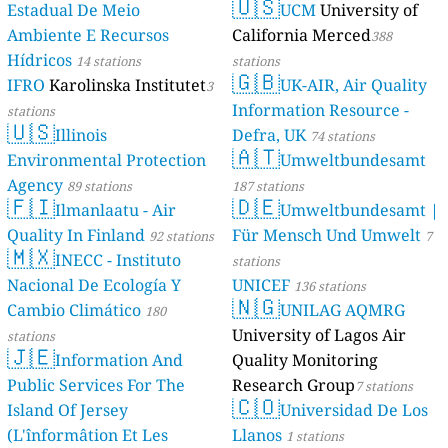
🇺🇸
Estadual De Meio
UCM
University of
Ambiente E Recursos
California Merced
388
Hídricos
14 stations
stations
🇬🇧
IFRO
Karolinska Institutet
UK-AIR, Air Quality
3
Information Resource -
stations
🇺🇸
Illinois
Defra, UK
74 stations
🇦🇹
Environmental Protection
Umweltbundesamt
Agency
89 stations
187 stations
🇫🇮
🇩🇪
Ilmanlaatu - Air
Umweltbundesamt |
Quality In Finland
Für Mensch Und Umwelt
92 stations
7
🇲🇽
INECC - Instituto
stations
Nacional De Ecología Y
UNICEF
136 stations
🇳🇬
Cambio Climático
UNILAG AQMRG
180
University of Lagos Air
stations
🇯🇪
Information And
Quality Monitoring
Public Services For The
Research Group
7 stations
🇨🇴
Island Of Jersey
Universidad De Los
(L'înformâtion Et Les
Llanos
1 stations