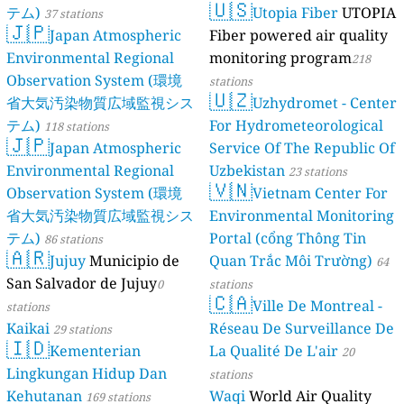
🇺🇸
テム)
Utopia Fiber
UTOPIA
37 stations
🇯🇵
Japan Atmospheric
Fiber powered air quality
Environmental Regional
monitoring program
218
Observation System (環境
stations
🇺🇿
省大気汚染物質広域監視シス
Uzhydromet - Center
テム)
For Hydrometeorological
118 stations
🇯🇵
Japan Atmospheric
Service Of The Republic Of
Environmental Regional
Uzbekistan
23 stations
🇻🇳
Observation System (環境
Vietnam Center For
省大気汚染物質広域監視シス
Environmental Monitoring
テム)
Portal (cổng Thông Tin
86 stations
🇦🇷
Jujuy
Municipio de
Quan Trắc Môi Trường)
64
San Salvador de Jujuy
0
stations
🇨🇦
Ville De Montreal -
stations
Kaikai
Réseau De Surveillance De
29 stations
🇮🇩
Kementerian
La Qualité De L'air
20
Lingkungan Hidup Dan
stations
Kehutanan
Waqi
World Air Quality
169 stations