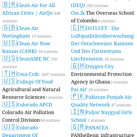
🇧🇷
Clean Air For All
(DEQ)
205 stations
African Cities | AirQo
Osc.lk
The Overseas School
846
of Colombo
stations
4 stations
🇬🇧
🇨🇭
Clean Air
OSTLUFT - Die
Nottingham
Luftqualitätsüberwachung
13 stations
🇺🇸
Clean Air Now
Der Ostschweizer Kantone
Kansas (CANK)
Und Des Fürstentums
34 stations
🇺🇸
CleanAIRE NC
Liechtenstein
195
18 stations
🇬🇭
Oxygen City
stations
🇹🇭
Cmu Ccdc
Environmental Protection
3437 stations
🇺🇸
College Of Food
Agency in Ghana
2 stations
Agricultural and Natural
Pai Air
28 stations
🇵🇰
Resource Sciences
Pakistan Punjab Air
1 stations
🇺🇸
Colorado APCD
Quality Network
47 stations
🇮🇳
Colorado Air Pollution
Paljor Naygyal Girls
Control Division
School
94 stations
1 stations
🇺🇸
🇬🇷
Colorado
PANACEA
Department Of
PANhellenic infrastructure