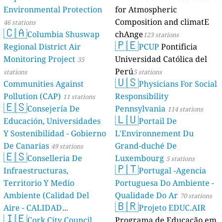
Environmental Protection
for Atmospheric
Composition and climatE
46 stations
🇨🇦
Columbia Shuswap
chAnge
123 stations
🇵🇪
Regional District Air
PCUP
Pontificia
Monitoring Project
Universidad Católica del
35
Perú
stations
5 stations
🇺🇸
Communities Against
Physicians For Social
Pollution (CAP)
Responsibility
11 stations
🇪🇸
Consejería De
Pennsylvania
114 stations
🇱🇺
Educación, Universidades
Portail De
Y Sostenibilidad - Gobierno
L'Environnement Du
De Canarias
Grand-duché De
49 stations
🇪🇸
Conselleria De
Luxembourg
5 stations
🇵🇹
Infraestructuras,
Portugal -Agencia
Territorio Y Medio
Portuguesa Do Ambiente -
Ambiente (Calidad Del
Qualidade Do Ar
70 stations
🇧🇷
Aire - CALIDAD
Projeto EDUC.AIR
🇮🇪
AMBIENTAL)
Cork City Council
Programa de Educação em
23 stations