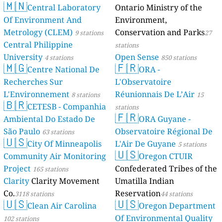
🇲🇳
Central Laboratory
Ontario Ministry of the
Of Environment And
Environment,
Metrology (CLEM)
Conservation and Parks
9 stations
27
Central Philippine
stations
University
Open Sense
4 stations
850 stations
🇲🇬
🇫🇷
Centre National De
ORA -
Recherches Sur
L'Observatoire
L'Environnement
Réunionnais De L’Air
8 stations
15
🇧🇷
CETESB - Companhia
stations
🇫🇷
Ambiental Do Estado De
ORA Guyane -
São Paulo
Observatoire Régional De
63 stations
🇺🇸
City Of Minneapolis
L'Air De Guyane
5 stations
🇺🇸
Community Air Monitoring
Oregon CTUIR
Project
Confederated Tribes of the
165 stations
Clarity
Clarity Movement
Umatilla Indian
Co.
Reservation
3118 stations
44 stations
🇺🇸
🇺🇸
Clean Air Carolina
Oregon Department
Of Environmental Quality
102 stations