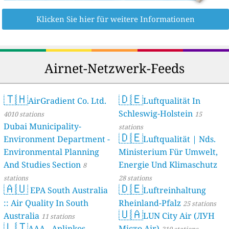
Klicken Sie hier für weitere Informationen
Airnet-Netzwerk-Feeds
🇹🇭
🇩🇪
AirGradient Co. Ltd.
Luftqualität In
Schleswig-Holstein
4010 stations
15
Dubai Municipality-
stations
🇩🇪
Environment Department -
Luftqualität | Nds.
Environmental Planning
Ministerium Für Umwelt,
And Studies Section
Energie Und Klimaschutz
8
stations
28 stations
🇦🇺
🇩🇪
EPA South Australia
Luftreinhaltung
:: Air Quality In South
Rheinland-Pfalz
25 stations
🇺🇦
Australia
LUN City Air (ЛУН
11 stations
🇱🇹
AAA - Aplinkos
Місто Air)