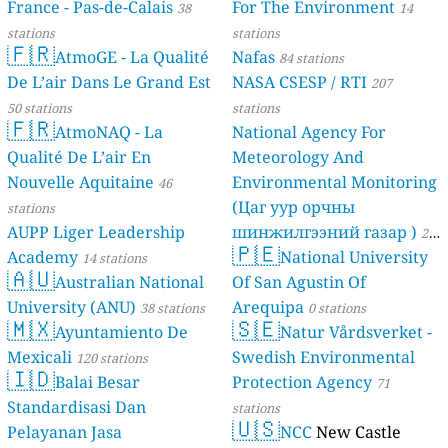
France - Pas-de-Calais
For The Environment
38
14
stations
stations
🇫🇷
AtmoGE - La Qualité
Nafas
84 stations
De L’air Dans Le Grand Est
NASA CSESP / RTI
207
50 stations
stations
🇫🇷
AtmoNAQ - La
National Agency For
Qualité De L’air En
Meteorology And
Nouvelle Aquitaine
Environmental Monitoring
46
(Цаг уур орчны
stations
AUPP Liger Leadership
шинжилгээний газар )
21
🇵🇪
Academy
National University
14 stations
stations
🇦🇺
Australian National
Of San Agustin Of
University (ANU)
Arequipa
38 stations
0 stations
🇲🇽
🇸🇪
Ayuntamiento De
Natur Vårdsverket -
Mexicali
Swedish Environmental
120 stations
🇮🇩
Balai Besar
Protection Agency
71
Standardisasi Dan
stations
🇺🇸
Pelayanan Jasa
NCC
New Castle