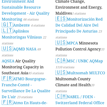
Environment And
Climate Change,
Sustainable Resource
Environment and Energy,
Development - Air Quality
Maldives
1 stations
🇪🇸
Monitoring
Monitorización Red
66 stations
🇬🇹
Ambente
De Calidad Del Aire Del
4 stations
🇱🇹
Aplinkos
Principado De Asturias
23
Monitoringas Vilniaus
22
stations
🇺🇸
MPCA
Minnesota
stations
🇺🇸
AQMD NASA
Pollution Control Agency
69
33
stations
stations
🇨🇦
AQSEA
Air Quality
MSC / UNBC AQMap
Monitoring Capacity in
1110 stations
🇺🇸
Southeast Asia
Multnomah MULTCO
85 stations
🇫🇷
ATMO Bourgogne-
Multnomah County
Franche-Comté -
Climate and Health
20
Surveillance De La Qualite
stations
🇨🇭
De L’air
NABEL / FOEN -
23 stations
🇫🇷
Atmo En Hauts-de-
Switzerland Federal Office