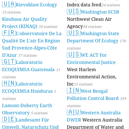
🇺🇦
Kievoblast Ecology
Index data feed
24 stations
🇺🇸
Washington SCSB
13 stations
Kinshasa Air Quality
Northwest Clean Air
Project (KINAQ)
Agency
10 stations
94 stations
🇫🇷
🇺🇸
L'observatoire De La
Washington State
Qualité De L'air En Région
Department Of Ecology
170
Sud Provence-Alpes-Côte
stations
🇺🇸
D'Azur
WE ACT For
57 stations
🇬🇹
Laboratorio
Environmental Justice
ECOQUIMSA Guatemala
West Harlem
11
Environmental Action,
stations
🇭🇳
Laboratorio
Inc
11 stations
🇮🇳
ECOQUIMSA Honduras
West Bengal
1
Pollution Control Board
stations
319
Lamont-Doherty Earth
stations
🇦🇺
Observatory
Western Australia
5 stations
🇩🇪
Landesamt Für
DWER
Western Australia
Umwelt, Naturschutz Und
Department of Water and