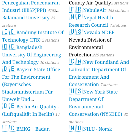
Pencegahan Pencemaran
County Air Quality
5 stations
🇫🇷
Industri (BBSPJPPI)
NebuleAir
4152
192 stations
🇳🇵
Balamand University
Nepal Health
stations
25
Research Council
stations
7 stations
🇮🇩
🇺🇸
Bandung Institute Of
Nevada NDEP
Technology (ITB)
Nevada Division of
2 stations
🇧🇩
Bangladesh
Environmental
University Of Engineering
Protection
229 stations
🇨🇦
And Technology
New Foundland And
10 stations
🇩🇪
Bayern State Office
Labrador Department Of
For The Environment
Environment And
(Bayerisches
Conservation
7 stations
🇺🇸
Staatsministerium Für
New York State
Umwelt Und
Department Of
🇩🇪
Berlin Air Quality -
Verbraucherschutz) - LfU
Environmental
(Luftqualität In Berlin)
Conservation (NYSDEC)
46 stations
14
42
stations
stations
🇮🇩
🇳🇴
BMKG | Badan
NILU - Norsk