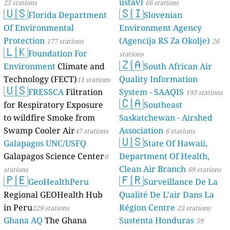
ústav)
25 stations
66 stations
🇺🇸
🇸🇮
Florida Department
Slovenian
Of Environmental
Environment Agency
Protection
(Agencija RS Za Okolje)
177 stations
26
🇱🇰
Foundation For
stations
🇿🇦
Environment
Climate and
South African Air
Technology (FECT)
Quality Information
11 stations
🇺🇸
FRESSCA
Filtration
System - SAAQIS
193 stations
🇨🇦
for Respiratory Exposure
Southeast
to wildfire Smoke from
Saskatchewan - Airshed
Swamp Cooler Air
Association
47 stations
6 stations
🇺🇸
Galapagos UNC/USFQ
State Of Hawaii,
Galapagos Science Center
Department Of Health,
0
Clean Air Branch
stations
69 stations
🇵🇪
🇫🇷
GeoHealthPeru
Surveillance De La
Regional GEOHealth Hub
Qualité De L'air Dans La
in Peru
Région Centre
229 stations
23 stations
Ghana AQ
The Ghana
Sustenta Honduras
59