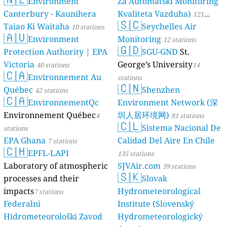
Environment
Za Automatski Monitoring
Canterbury - Kaunihera
Kvaliteta Vazduha)
121
🇸🇨
Taiao Ki Waitaha
Seychelles Air
10 stations
stations
🇦🇺
Environment
Monitoring
12 stations
🇬🇩
Protection Authority | EPA
SGU-GND
St.
Victoria
George’s University
40 stations
14
🇨🇦
Environnement Au
stations
🇨🇳
Québec
Shenzhen
42 stations
🇨🇦
EnvironnementQc
Environment Network (深
Environnement Québec
圳人居环境网)
4
81 stations
🇨🇱
Sistema Nacional De
stations
EPA Ghana
Calidad Del Aire En Chile
7 stations
🇨🇭
EPFL-LAPI
135 stations
Laboratory of atmospheric
SJVAir.com
39 stations
🇸🇰
processes and their
Slovak
impacts
Hydrometeorological
7 stations
Federalni
Institute (Slovenský
Hidrometeorološki Zavod
Hydrometeorologický