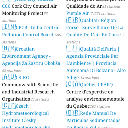
CCC
Cork City Council Air
Qualidade do Ar
31 stations
Monitoring Project
Purple Air
53
74251 stations
🇫🇷
Qualitair Région
stations
🇮🇳
CPCB - India Central
Corse - Surveillance De La
Pollution Control Board
Qualité De L'air En Corse
586
7
stations
stations
🇭🇷
🇮🇹
Croatian
Qualità Dell’aria |
Environment Agency -
Agenzia Provinciale Per
Agencija Za Zaštitu Okoliša
L'ambiente | Provincia
Autonoma Di Bolzano - Alto
66 stations
🇦🇺
CSIRO
Adige
14 stations
🇨🇦
Commonwealth Scientific
Québec CEAEQ
and Industrial Research
Centre d'expertise en
Organisation
analyse environnementale
35 stations
🇨🇿
Czech
du Québec
101 stations
🇧🇷
Hydrometeorological
Rede Manual De
Institute (Český
Partículas Sedimentadas
Hydrometeorologický
Da Região Sul
6 stations