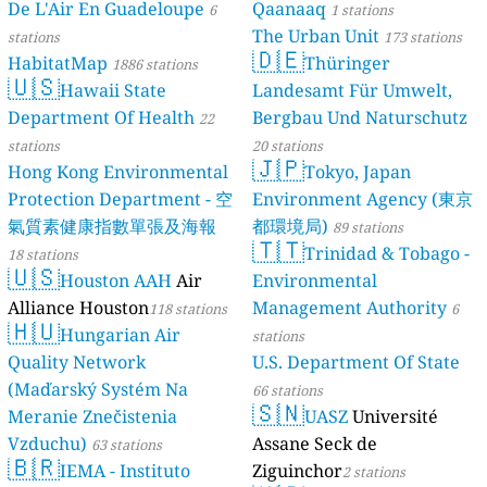
De L'Air En Guadeloupe
Qaanaaq
6
1 stations
The Urban Unit
stations
173 stations
🇩🇪
HabitatMap
Thüringer
1886 stations
🇺🇸
Hawaii State
Landesamt Für Umwelt,
Department Of Health
Bergbau Und Naturschutz
22
stations
20 stations
🇯🇵
Hong Kong Environmental
Tokyo, Japan
Protection Department - 空
Environment Agency (東京
氣質素健康指數單張及海報
都環境局)
89 stations
🇹🇹
Trinidad & Tobago -
18 stations
🇺🇸
Houston AAH
Air
Environmental
Alliance Houston
Management Authority
118 stations
6
🇭🇺
Hungarian Air
stations
Quality Network
U.S. Department Of State
(Maďarský Systém Na
66 stations
🇸🇳
Meranie Znečistenia
UASZ
Université
Vzduchu)
Assane Seck de
63 stations
🇧🇷
IEMA - Instituto
Ziguinchor
2 stations