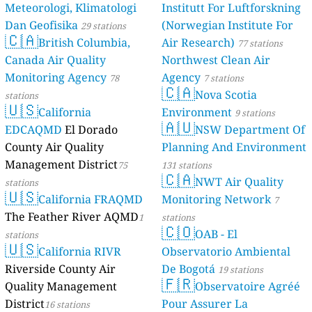
Meteorologi, Klimatologi
Institutt For Luftforskning
Dan Geofisika
(Norwegian Institute For
29 stations
🇨🇦
British Columbia,
Air Research)
77 stations
Canada Air Quality
Northwest Clean Air
Monitoring Agency
Agency
78
7 stations
🇨🇦
Nova Scotia
stations
🇺🇸
California
Environment
9 stations
🇦🇺
EDCAQMD
El Dorado
NSW Department Of
County Air Quality
Planning And Environment
Management District
75
131 stations
🇨🇦
NWT Air Quality
stations
🇺🇸
California FRAQMD
Monitoring Network
7
The Feather River AQMD
1
stations
🇨🇴
OAB - El
stations
🇺🇸
California RIVR
Observatorio Ambiental
Riverside County Air
De Bogotá
19 stations
🇫🇷
Quality Management
Observatoire Agréé
District
Pour Assurer La
16 stations