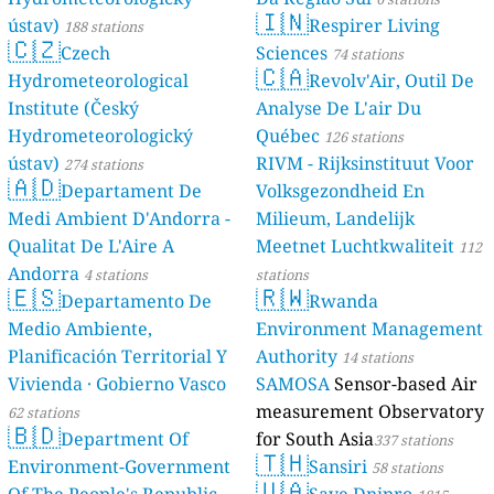
🇮🇳
ústav)
Respirer Living
188 stations
🇨🇿
Czech
Sciences
74 stations
🇨🇦
Hydrometeorological
Revolv'Air, Outil De
Institute (Český
Analyse De L'air Du
Hydrometeorologický
Québec
126 stations
ústav)
RIVM - Rijksinstituut Voor
274 stations
🇦🇩
Departament De
Volksgezondheid En
Medi Ambient D'Andorra -
Milieum, Landelijk
Qualitat De L'Aire A
Meetnet Luchtkwaliteit
112
Andorra
4 stations
stations
🇪🇸
🇷🇼
Departamento De
Rwanda
Medio Ambiente,
Environment Management
Planificación Territorial Y
Authority
14 stations
Vivienda · Gobierno Vasco
SAMOSA
Sensor-based Air
measurement Observatory
62 stations
🇧🇩
Department Of
for South Asia
337 stations
🇹🇭
Environment-Government
Sansiri
58 stations
🇺🇦