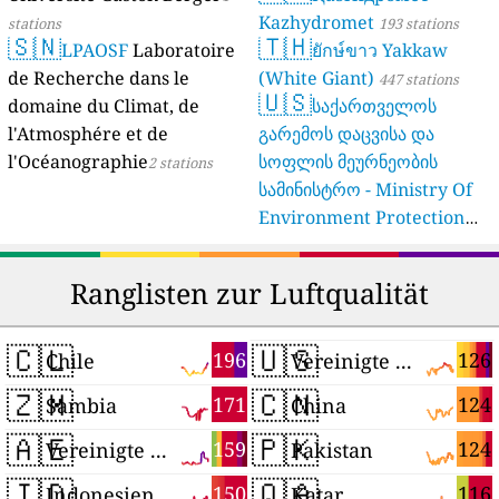
Kazhydromet
stations
193 stations
🇸🇳
🇹🇭
LPAOSF
Laboratoire
ยักษ์ขาว Yakkaw
de Recherche dans le
(White Giant)
447 stations
🇺🇸
domaine du Climat, de
საქართველოს
l'Atmosphére et de
გარემოს დაცვისა და
l'Océanographie
სოფლის მეურნეობის
2 stations
სამინისტრო - Ministry Of
Environment Protection
And Agriculture Of
Georgia
16 stations
Ranglisten zur Luftqualität
🇨🇱
🇺🇸
196
126
Chile
Vereinigte Staaten
🇿🇲
🇨🇳
171
124
Sambia
China
🇦🇪
🇵🇰
159
124
Vereinigte Arabische Emirate
Pakistan
🇮🇩
🇶🇦
150
116
Indonesien
Katar