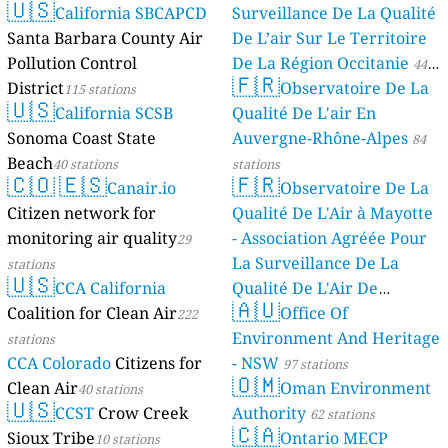
🇺🇸
California SBCAPCD
Surveillance De La Qualité
Santa Barbara County Air
De L’air Sur Le Territoire
Pollution Control
De La Région Occitanie
44
🇫🇷
District
Observatoire De La
115 stations
stations
🇺🇸
California SCSB
Qualité De L'air En
Sonoma Coast State
Auvergne-Rhône-Alpes
84
Beach
40 stations
stations
🇨🇴
🇪🇸
🇫🇷
Canair.io
Observatoire De La
Citizen network for
Qualité De L'Air à Mayotte
monitoring air quality
- Association Agréée Pour
29
La Surveillance De La
stations
🇺🇸
CCA California
Qualité De L'Air De
🇦🇺
Coalition for Clean Air
Mayotte
Office Of
222
4 stations
Environment And Heritage
stations
CCA Colorado
Citizens for
- NSW
97 stations
🇴🇲
Clean Air
Oman Environment
40 stations
🇺🇸
CCST
Crow Creek
Authority
62 stations
🇨🇦
Sioux Tribe
Ontario MECP
10 stations