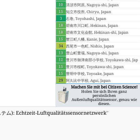
10
清須市阿原, Nagoya-shi, Japan
15
知立市役所, Chiryu, Japan
3
石巻, Toyohashi, Japan
18
碧南市川口町, Hekinan, Japan
18
碧南市文化会館, Hekinan-shi, Japan
15
蟹江町八幡, Kanie, Japan
34
西尾市一色町, Nishio, Japan
13
豊山町豊場, Nagoya-shi, Japan
12
豊川市御津南部小学校, Toyokawa-shi, Jap
15
an
豊川市桜町, Toyokawa-shi, Japan
15
豊明中学校, Toyoake, Japan
29
阿久比中学校, Agui, Japan
Machen Sie mit bei Citizen Science!
Holen Sie sich Ihren ganz
persönlichen
Außenluftqualitätssensor, genau wie
diesen.
 Echtzeit-Luftqualitätssensornetzwerk
”