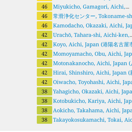
園名古屋市南区)
46
Miyukicho, Gamagori, Aichi,
Japan (蒲郡市御幸町蒲郡市)
46
常滑浄化センター, Tokoname-shi
Japan
46
Kamodacho, Okazaki, Aichi, Ja
(鴨田岡崎市)
42
Urachō, Tahara-shi, Aichi-ken,
Japan (田原市童浦小学校田原市)
42
Koyo, Aichi, Japan (港陽名古
区)
42
Momoyamacho, Obu, Aichi, Ja
(大府小学校大府市)
42
Motonakanocho, Aichi, Japan 
幡中学校名古屋市中川区)
42
Hirai, Shinshiro, Aichi, Japan 
城消防署新城市)
42
Oiwacho, Toyohashi, Aichi, Jap
(二川豊橋市)
38
Yahagicho, Okazaki, Aichi, Jap
(矢作岡崎市)
38
Kotobukicho, Kariya, Aichi, Ja
(刈谷市寿町刈谷市)
38
Aokicho, Takahama, Aichi, Jap
(高浜小学校高浜市)
38
Takayokosukamachi, Tokai, Aic