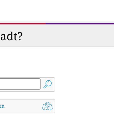
tadt?
den