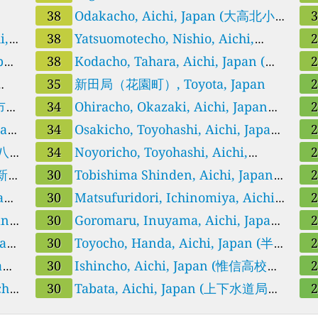
Owariasahi-shi, Aichi-ken, Japan (尾張旭
38
Odakacho, Aichi, Japan (大高北小
小
,
市東大道町尾張旭市)
学校名古屋市緑区)
38
Yatsuomotecho, Nishio, Aichi,
屋
pan
Japan (愛厚ホーム西尾苑西尾市)
38
Kodacho, Tahara, Aichi, Japan (田
原市古田町田原市)
35
新田局（花園町）, Toyota, Japan
屋市港
34
Ohiracho, Okazaki, Aichi, Japan
(
pan
(大平岡崎市)
34
Osakicho, Toyohashi, Aichi, Japan
Ja
(八
(大崎豊橋市)
34
Noyoricho, Toyohashi, Aichi,
ke
(新
Japan (野依豊橋市)
30
Tobishima Shinden, Aichi, Japan
Ja
an
(国設飛島自動車交通環境測定所海部郡飛島
30
Matsufuridori, Ichinomiya, Aichi,
名
an
村)
Japan (一宮市松降通一宮市)
30
Goromaru, Inuyama, Aichi, Japan
Ja
pan
(犬山消防署犬山市)
30
Toyocho, Handa, Aichi, Japan (半
知
an
田市東洋町半田市)
30
Ishincho, Aichi, Japan (惟信高校名
学
hi,
古屋市港区)
30
Tabata, Aichi, Japan (上下水道局北