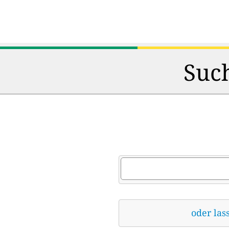
Such
oder las