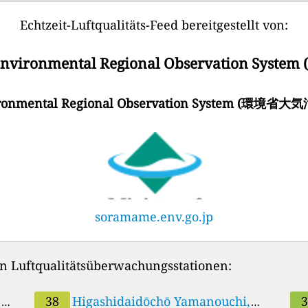
Echtzeit-Luftqualitäts-Feed bereitgestellt von:
nvironmental Regional Observation System
nvironmental Regional Observation System
soramame.env.go.jp
en Luftqualitätsüberwachungsstationen:
塩公
Japan (東海市横須賀小学校東海市)
38
Higashidaidōchō Yamanouchi,
営