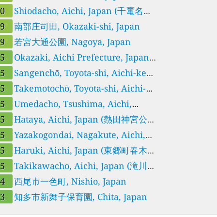
学校名古屋市南区)
30
Shiodacho, Aichi, Japan (千竃名古
市南区)
29
南部庄司田, Okazaki-shi, Japan
29
若宮大通公園, Nagoya, Japan
25
Okazaki, Aichi Prefecture, Japan
東部樫山岡崎市)
25
Sangenchō, Toyota-shi, Aichi-ken,
pan (中部局(三軒町)豊田市)
25
Takemotochō, Toyota-shi, Aichi-
n, Japan (南部局(竹元町)豊田市)
25
Umedacho, Tsushima, Aichi,
pan (津島市埋田町津島市)
25
Hataya, Aichi, Japan (熱田神宮公園
古屋市熱田区)
25
Yazakogondai, Nagakute, Aichi,
pan (長久手中学校長久手市)
25
Haruki, Aichi, Japan (東郷町春木愛
郡東郷町)
25
Takikawacho, Aichi, Japan (滝川小
校名古屋市昭和区)
24
西尾市一色町, Nishio, Japan
23
知多市新舞子保育園, Chita, Japan