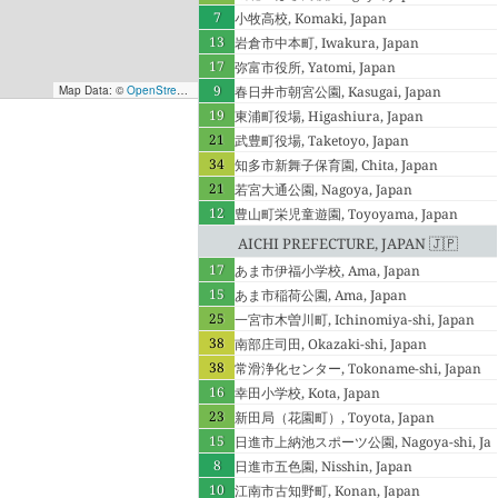
7
小牧高校, Komaki, Japan
13
岩倉市中本町, Iwakura, Japan
17
弥富市役所, Yatomi, Japan
9
Map Data: ©
OpenStreetMap contributors
春日井市朝宮公園, Kasugai, Japan
; Map render ©
Tracestrack
19
東浦町役場, Higashiura, Japan
21
武豊町役場, Taketoyo, Japan
34
知多市新舞子保育園, Chita, Japan
21
若宮大通公園, Nagoya, Japan
12
豊山町栄児童遊園, Toyoyama, Japan
Aichi Prefecture, Japan 🇯🇵
17
あま市伊福小学校, Ama, Japan
15
あま市稲荷公園, Ama, Japan
25
一宮市木曽川町, Ichinomiya-shi, Japan
38
南部庄司田, Okazaki-shi, Japan
38
常滑浄化センター, Tokoname-shi, Japan
16
幸田小学校, Kota, Japan
23
新田局（花園町）, Toyota, Japan
15
日進市上納池スポーツ公園, Nagoya-shi, Ja
8
pan
日進市五色園, Nisshin, Japan
10
江南市古知野町, Konan, Japan