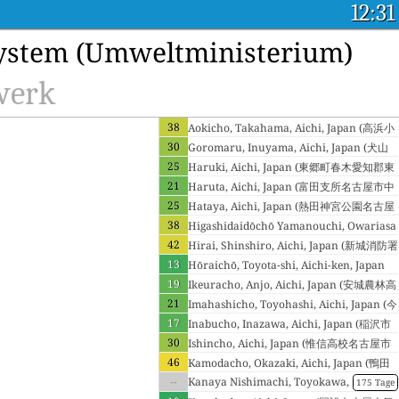
12:31
System (Umweltministerium)
werk
38
Aokicho, Takahama, Aichi, Japan (高浜小
30
学校高浜市)
Goromaru, Inuyama, Aichi, Japan (犬山
25
消防署犬山市)
Haruki, Aichi, Japan (東郷町春木愛知郡東
21
郷町)
Haruta, Aichi, Japan (富田支所名古屋市中
25
川区)
Hataya, Aichi, Japan (熱田神宮公園名古屋
38
市熱田区)
Higashidaidōchō Yamanouchi, Owariasa
42
hi-shi, Aichi-ken, Japan (尾張旭市東大道町
Hirai, Shinshiro, Aichi, Japan (新城消防署
尾張旭市)
13
新城市)
Hōraichō, Toyota-shi, Aichi-ken, Japan
19
(東部局(宝来町)豊田市)
Ikeuracho, Anjo, Aichi, Japan (安城農林高
21
校安城市)
Imahashicho, Toyohashi, Aichi, Japan (今
17
橋豊橋市)
Inabucho, Inazawa, Aichi, Japan (稲沢市
30
役所稲沢市)
Ishincho, Aichi, Japan (惟信高校名古屋市
46
港区)
Kamodacho, Okazaki, Aichi, Japan (鴨田
--
岡崎市)
Kanaya Nishimachi, Toyokawa,
175 Tage