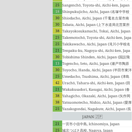
25
豊橋市)
Sangenchō, Toyota-shi, Aichi-ken, Japan
18
(中部局(三軒町)豊田市)
Shinpukujicho, Aichi, Japan (名塚中学校
30
名古屋市西区)
Shiodacho, Aichi, Japan (千竃名古屋市南
30
区)
Tabata, Aichi, Japan (上下水道局北営業所
38
名古屋市北区)
Takayokosukamachi, Tokai, Aichi, Japan
25
(東海市横須賀小学校東海市)
Takemotochō, Toyota-shi, Aichi-ken, Japa
25
n (南部局(竹元町)豊田市)
Takikawacho, Aichi, Japan (滝川小学校名
21
古屋市昭和区)
Tenpaku-ku, Nagoya-shi, Aichi-ken, Japa
30
n (天白保健センター名古屋市天白区)
Tobishima Shinden, Aichi, Japan (国設飛
13
島自動車交通環境測定所海部郡飛島村)
Togencho, Seto, Aichi, Japan (瀬戸市陶原
30
町瀬戸市)
Toyocho, Handa, Aichi, Japan (半田市東洋
25
町半田市)
Umedacho, Tsushima, Aichi, Japan (津島
42
市埋田町津島市)
Urachō, Tahara-shi, Aichi-ken, Japan (田
21
原市童浦小学校田原市)
Wakakusadori, Kasugai, Aichi, Japan (春
38
日井市勝川小学校春日井市)
Yahagicho, Okazaki, Aichi, Japan (矢作岡
38
崎市)
Yatsuomotecho, Nishio, Aichi, Japan (愛厚
25
ホーム西尾苑西尾市)
Yazakogondai, Nagakute, Aichi, Japan (長
久手中学校長久手市)
Japan 🇯🇵
21
一宮市小信中島, Ichinomiya, Japan
25
城北つばさ高校, Nagoya, Japan