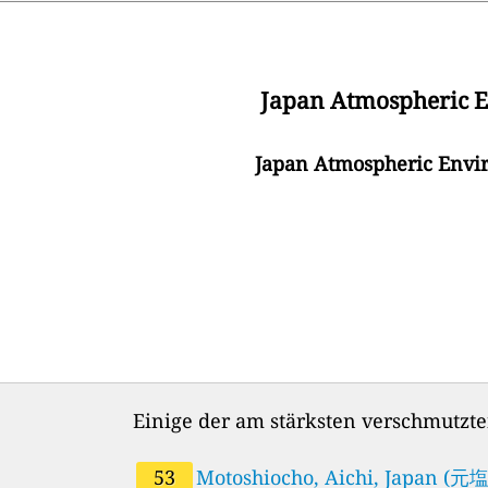
Japan Atmospheric E
Japan Atmospheric E
Einige der am stärksten verschmutzt
53
Motoshiocho, Aichi, Japan (元