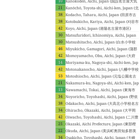
Aichi, Japan (豊川市役所豊川市)
10
Kanokoden, Aichi, Japan (国設名古屋大気
21
環境測定所名古屋市千種区)
Kanōchō, Toyota-shi, Aichi-ken, Japan (北
38
部局(加納町)豊田市)
Kodacho, Tahara, Aichi, Japan (田原市古
38
田町田原市)
Kotobukicho, Kariya, Aichi, Japan (刈谷市
42
寿町刈谷市)
Koyo, Aichi, Japan (港陽名古屋市港区)
30
Matsufuridori, Ichinomiya, Aichi, Japan
30
(一宮市松降通一宮市)
Matsushitacho, Aichi, Japan (白水小学校
46
名古屋市南区)
Miyukicho, Gamagori, Aichi, Japan (蒲郡
42
市御幸町蒲郡市)
Momoyamacho, Obu, Aichi, Japan (大府
14
小学校大府市)
Moriyama-ku, Nagoya-shi, Aichi-ken, Jap
42
an (守山保健センター名古屋市守山区)
Motonakanocho, Aichi, Japan (八幡中学校
53
名古屋市中川区)
Motoshiocho, Aichi, Japan (元塩公園名古
21
屋市南区)
Nakamura-ku, Nagoya-shi, Aichi-ken, Jap
13
an (中村保健センター名古屋市中村区)
Nawamachi, Tokai, Aichi, Japan (東海市
34
名和町東海市)
Noyoricho, Toyohashi, Aichi, Japan (野依
38
豊橋市)
Odakacho, Aichi, Japan (大高北小学校名古
34
屋市緑区)
Ohiracho, Okazaki, Aichi, Japan (大平岡
42
崎市)
Oiwacho, Toyohashi, Aichi, Japan (二川豊
25
橋市)
Okazaki, Aichi Prefecture, Japan (東部樫
22
山岡崎市)
Okuda, Aichi, Japan (美浜町奥田知多郡美
34
浜町)
Osakicho, Toyohashi, Aichi, Japan (大崎