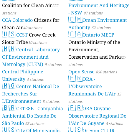
Coalition for Clean Air
Environment And Heritage
222
- NSW
stations
97 stations
🇴🇲
CCA Colorado
Citizens for
Oman Environment
Clean Air
Authority
40 stations
62 stations
🇺🇸
🇨🇦
CCST
Crow Creek
Ontario MECP
Sioux Tribe
Ontario Ministry of the
10 stations
🇲🇳
Central Laboratory
Environment,
Of Environment And
Conservation and Parks
27
Metrology (CLEM)
9 stations
stations
Central Philippine
Open Sense
850 stations
🇫🇷
University
ORA -
4 stations
🇲🇬
Centre National De
L'Observatoire
Recherches Sur
Réunionnais De L’Air
15
L'Environnement
8 stations
stations
🇧🇷
🇫🇷
CETESB - Companhia
ORA Guyane -
Ambiental Do Estado De
Observatoire Régional De
São Paulo
L'Air De Guyane
63 stations
5 stations
🇺🇸
🇺🇸
City Of Minneapolis
Oregon CTUIR