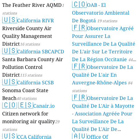
🇨🇴
The Feather River AQMD
OAB - El
1
Observatorio Ambiental
stations
🇺🇸
California RIVR
De Bogotá
19 stations
🇫🇷
Riverside County Air
Observatoire Agréé
Quality Management
Pour Assurer La
District
Surveillance De La Qualité
16 stations
🇺🇸
California SBCAPCD
De L’air Sur Le Territoire
Santa Barbara County Air
De La Région Occitanie
44
🇫🇷
Pollution Control
Observatoire De La
stations
District
Qualité De L'air En
115 stations
🇺🇸
California SCSB
Auvergne-Rhône-Alpes
84
Sonoma Coast State
stations
🇫🇷
Beach
Observatoire De La
40 stations
🇨🇴
🇪🇸
Canair.io
Qualité De L'Air à Mayotte
Citizen network for
- Association Agréée Pour
monitoring air quality
La Surveillance De La
29
Qualité De L'Air De
stations
🇺🇸
🇦🇺
CCA California
Mayotte
Office Of
4 stations