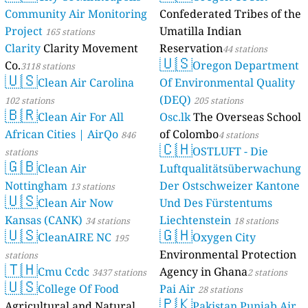
Community Air Monitoring
Confederated Tribes of the
Project
Umatilla Indian
165 stations
Clarity
Clarity Movement
Reservation
44 stations
🇺🇸
Co.
Oregon Department
3118 stations
🇺🇸
Clean Air Carolina
Of Environmental Quality
(DEQ)
102 stations
205 stations
🇧🇷
Clean Air For All
Osc.lk
The Overseas School
African Cities | AirQo
of Colombo
846
4 stations
🇨🇭
OSTLUFT - Die
stations
🇬🇧
Clean Air
Luftqualitätsüberwachung
Nottingham
Der Ostschweizer Kantone
13 stations
🇺🇸
Clean Air Now
Und Des Fürstentums
Kansas (CANK)
Liechtenstein
34 stations
18 stations
🇺🇸
🇬🇭
CleanAIRE NC
Oxygen City
195
Environmental Protection
stations
🇹🇭
Cmu Ccdc
Agency in Ghana
3437 stations
2 stations
🇺🇸
College Of Food
Pai Air
28 stations
🇵🇰
Agricultural and Natural
Pakistan Punjab Air