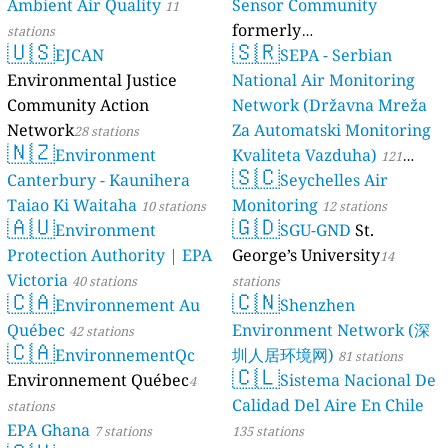
Ambient Air Quality
Sensor Community
11
formerly
stations
🇺🇸
🇸🇷
EJCAN
luftdaten.info
SEPA - Serbian
35814 stations
Environmental Justice
National Air Monitoring
Community Action
Network (Državna Mreža
Network
Za Automatski Monitoring
28 stations
🇳🇿
Environment
Kvaliteta Vazduha)
121
🇸🇨
Canterbury - Kaunihera
Seychelles Air
stations
Taiao Ki Waitaha
Monitoring
10 stations
12 stations
🇦🇺
🇬🇩
Environment
SGU-GND
St.
Protection Authority | EPA
George’s University
14
Victoria
40 stations
stations
🇨🇦
🇨🇳
Environnement Au
Shenzhen
Québec
Environment Network (深
42 stations
🇨🇦
EnvironnementQc
圳人居环境网)
81 stations
🇨🇱
Environnement Québec
Sistema Nacional De
4
Calidad Del Aire En Chile
stations
EPA Ghana
7 stations
135 stations