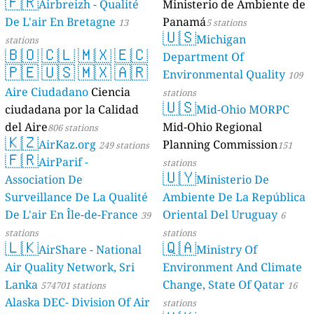
🇫🇷
Geologie)
Airbreizh - Qualité
Ministerio de Ambiente de
50 stations
De L'air En Bretagne
Panamá
13
5 stations
🇺🇸
Michigan
stations
🇧🇴
🇨🇱
🇲🇽
🇪🇨
Department Of
🇵🇪
🇺🇸
🇲🇽
🇦🇷
Environmental Quality
109
Aire Ciudadano
Ciencia
stations
🇺🇸
ciudadana por la Calidad
Mid-Ohio MORPC
del Aire
Mid-Ohio Regional
806 stations
🇰🇿
AirKaz.org
Planning Commission
249 stations
151
🇫🇷
AirParif -
stations
🇺🇾
Association De
Ministerio De
Surveillance De La Qualité
Ambiente De La República
De L'air En Île-de-France
Oriental Del Uruguay
39
6
stations
stations
🇱🇰
🇶🇦
AirShare - National
Ministry Of
Air Quality Network, Sri
Environment And Climate
Lanka
Change, State Of Qatar
574701 stations
16
Alaska DEC- Division Of Air
stations