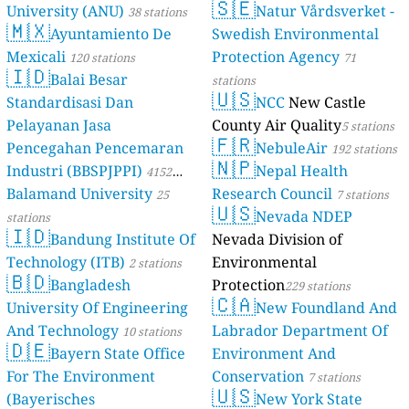
🇸🇪
University (ANU)
Natur Vårdsverket -
38 stations
🇲🇽
Ayuntamiento De
Swedish Environmental
Mexicali
Protection Agency
120 stations
71
🇮🇩
Balai Besar
stations
🇺🇸
Standardisasi Dan
NCC
New Castle
Pelayanan Jasa
County Air Quality
5 stations
🇫🇷
Pencegahan Pencemaran
NebuleAir
192 stations
🇳🇵
Industri (BBSPJPPI)
Nepal Health
4152
Balamand University
Research Council
stations
25
7 stations
🇺🇸
Nevada NDEP
stations
🇮🇩
Bandung Institute Of
Nevada Division of
Technology (ITB)
Environmental
2 stations
🇧🇩
Bangladesh
Protection
229 stations
🇨🇦
University Of Engineering
New Foundland And
And Technology
Labrador Department Of
10 stations
🇩🇪
Bayern State Office
Environment And
For The Environment
Conservation
7 stations
🇺🇸
(Bayerisches
New York State