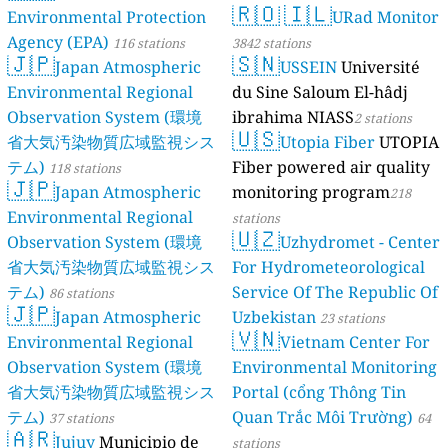
🇷🇴
🇮🇱
Environmental Protection
URad Monitor
Agency (EPA)
116 stations
3842 stations
🇯🇵
🇸🇳
Japan Atmospheric
USSEIN
Université
Environmental Regional
du Sine Saloum El-hâdj
Observation System (環境
ibrahima NIASS
2 stations
🇺🇸
省大気汚染物質広域監視シス
Utopia Fiber
UTOPIA
テム)
Fiber powered air quality
118 stations
🇯🇵
Japan Atmospheric
monitoring program
218
Environmental Regional
stations
🇺🇿
Observation System (環境
Uzhydromet - Center
省大気汚染物質広域監視シス
For Hydrometeorological
テム)
Service Of The Republic Of
86 stations
🇯🇵
Japan Atmospheric
Uzbekistan
23 stations
🇻🇳
Environmental Regional
Vietnam Center For
Observation System (環境
Environmental Monitoring
省大気汚染物質広域監視シス
Portal (cổng Thông Tin
テム)
Quan Trắc Môi Trường)
37 stations
64
🇦🇷
Jujuy
Municipio de
stations