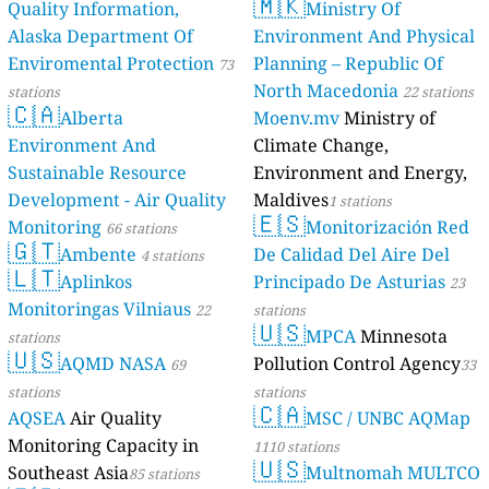
🇲🇰
Quality Information,
Ministry Of
Alaska Department Of
Environment And Physical
Enviromental Protection
Planning – Republic Of
73
North Macedonia
stations
22 stations
🇨🇦
Alberta
Moenv.mv
Ministry of
Environment And
Climate Change,
Sustainable Resource
Environment and Energy,
Development - Air Quality
Maldives
1 stations
🇪🇸
Monitoring
Monitorización Red
66 stations
🇬🇹
Ambente
De Calidad Del Aire Del
4 stations
🇱🇹
Aplinkos
Principado De Asturias
23
Monitoringas Vilniaus
22
stations
🇺🇸
MPCA
Minnesota
stations
🇺🇸
AQMD NASA
Pollution Control Agency
69
33
stations
stations
🇨🇦
AQSEA
Air Quality
MSC / UNBC AQMap
Monitoring Capacity in
1110 stations
🇺🇸
Southeast Asia
Multnomah MULTCO
85 stations