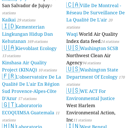
🇨🇦
San Salvador de Jujuy
Ville De Montreal -
0
Réseau De Surveillance De
stations
Kaikai
La Qualité De L'air
29 stations
20
🇮🇩
Kementerian
stations
Lingkungan Hidup Dan
Waqi
World Air Quality
Kehutanan
Index data feed
169 stations
24 stations
🇺🇦
🇺🇸
Kievoblast Ecology
Washington SCSB
Northwest Clean Air
13 stations
Kinshasa Air Quality
Agency
94 stations
🇺🇸
Project (KINAQ)
Washington State
10 stations
🇫🇷
L'observatoire De La
Department Of Ecology
170
Qualité De L'air En Région
stations
🇺🇸
Sud Provence-Alpes-Côte
WE ACT For
D'Azur
Environmental Justice
57 stations
🇬🇹
Laboratorio
West Harlem
ECOQUIMSA Guatemala
Environmental Action,
11
Inc
stations
11 stations
🇭🇳
🇮🇳
Laboratorio
West Bengal