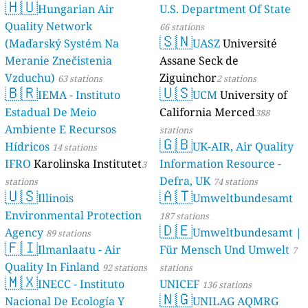
🇭🇺
Hungarian Air
U.S. Department Of State
Quality Network
66 stations
🇸🇳
(Maďarský Systém Na
UASZ
Université
Meranie Znečistenia
Assane Seck de
Vzduchu)
Ziguinchor
63 stations
2 stations
🇧🇷
🇺🇸
IEMA - Instituto
UCM
University of
Estadual De Meio
California Merced
388
Ambiente E Recursos
stations
🇬🇧
Hídricos
UK-AIR, Air Quality
14 stations
IFRO
Karolinska Institutet
Information Resource -
3
Defra, UK
stations
74 stations
🇺🇸
🇦🇹
Illinois
Umweltbundesamt
Environmental Protection
187 stations
🇩🇪
Agency
Umweltbundesamt |
89 stations
🇫🇮
Ilmanlaatu - Air
Für Mensch Und Umwelt
7
Quality In Finland
92 stations
stations
🇲🇽
INECC - Instituto
UNICEF
136 stations
🇳🇬
Nacional De Ecología Y
UNILAG AQMRG