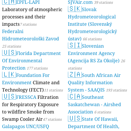
🇨🇭
EPFL-LAPI
SJVAir.com
39 stations
🇸🇰
Laboratory of atmospheric
Slovak
processes and their
Hydrometeorological
impacts
Institute (Slovenský
7 stations
Federalni
Hydrometeorologický
Hidrometeorološki Zavod
ústav)
66 stations
🇸🇮
Slovenian
25 stations
🇺🇸
Florida Department
Environment Agency
Of Environmental
(Agencija RS Za Okolje)
26
Protection
177 stations
stations
🇱🇰
🇿🇦
Foundation For
South African Air
Environment
Climate and
Quality Information
Technology (FECT)
System - SAAQIS
11 stations
193 stations
🇺🇸
🇨🇦
FRESSCA
Filtration
Southeast
for Respiratory Exposure
Saskatchewan - Airshed
to wildfire Smoke from
Association
6 stations
🇺🇸
Swamp Cooler Air
State Of Hawaii,
47 stations
Galapagos UNC/USFQ
Department Of Health,