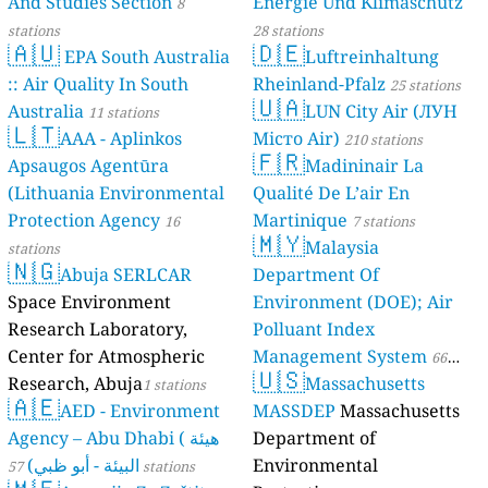
And Studies Section
Energie Und Klimaschutz
8
stations
28 stations
🇦🇺
🇩🇪
EPA South Australia
Luftreinhaltung
:: Air Quality In South
Rheinland-Pfalz
25 stations
🇺🇦
Australia
LUN City Air (ЛУН
11 stations
🇱🇹
AAA - Aplinkos
Місто Air)
210 stations
🇫🇷
Apsaugos Agentūra
Madininair La
(Lithuania Environmental
Qualité De L’air En
Protection Agency
Martinique
16
7 stations
🇲🇾
Malaysia
stations
🇳🇬
Abuja SERLCAR
Department Of
Space Environment
Environment (DOE); Air
Research Laboratory,
Polluant Index
Center for Atmospheric
Management System
66
🇺🇸
Research, Abuja
Massachusetts
1 stations
stations
🇦🇪
AED - Environment
MASSDEP
Massachusetts
Agency – Abu Dhabi ( هيئة
Department of
البيئة - أبو ظبي)
Environmental
57 stations