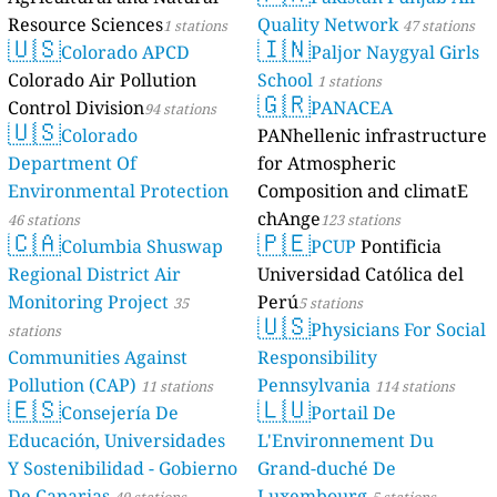
Resource Sciences
Quality Network
1 stations
47 stations
🇺🇸
🇮🇳
Colorado APCD
Paljor Naygyal Girls
Colorado Air Pollution
School
1 stations
🇬🇷
Control Division
PANACEA
94 stations
🇺🇸
Colorado
PANhellenic infrastructure
Department Of
for Atmospheric
Environmental Protection
Composition and climatE
chAnge
46 stations
123 stations
🇨🇦
🇵🇪
Columbia Shuswap
PCUP
Pontificia
Regional District Air
Universidad Católica del
Monitoring Project
Perú
35
5 stations
🇺🇸
Physicians For Social
stations
Communities Against
Responsibility
Pollution (CAP)
Pennsylvania
11 stations
114 stations
🇪🇸
🇱🇺
Consejería De
Portail De
Educación, Universidades
L'Environnement Du
Y Sostenibilidad - Gobierno
Grand-duché De
De Canarias
Luxembourg