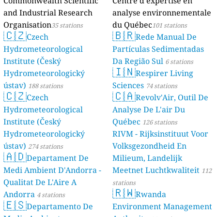
Commonwealth Scientific
Centre d'expertise en
and Industrial Research
analyse environnementale
Organisation
du Québec
35 stations
101 stations
🇨🇿
🇧🇷
Czech
Rede Manual De
Hydrometeorological
Partículas Sedimentadas
Institute (Český
Da Região Sul
6 stations
🇮🇳
Hydrometeorologický
Respirer Living
ústav)
Sciences
188 stations
74 stations
🇨🇿
🇨🇦
Czech
Revolv'Air, Outil De
Hydrometeorological
Analyse De L'air Du
Institute (Český
Québec
126 stations
Hydrometeorologický
RIVM - Rijksinstituut Voor
ústav)
Volksgezondheid En
274 stations
🇦🇩
Departament De
Milieum, Landelijk
Medi Ambient D'Andorra -
Meetnet Luchtkwaliteit
112
Qualitat De L'Aire A
stations
🇷🇼
Andorra
Rwanda
4 stations
🇪🇸
Departamento De
Environment Management