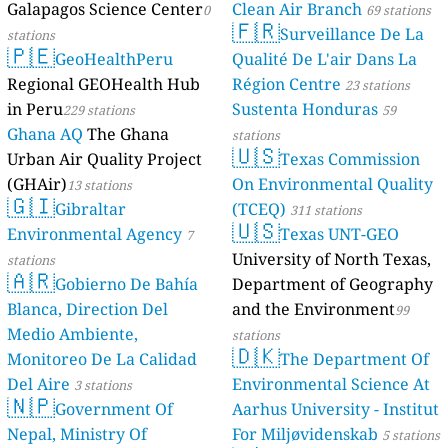
Galapagos Science Center
Clean Air Branch
0
69 stations
🇫🇷
Surveillance De La
stations
🇵🇪
GeoHealthPeru
Qualité De L'air Dans La
Regional GEOHealth Hub
Région Centre
23 stations
in Peru
Sustenta Honduras
229 stations
59
Ghana AQ
The Ghana
stations
🇺🇸
Urban Air Quality Project
Texas Commission
(GHAir)
On Environmental Quality
13 stations
🇬🇮
Gibraltar
(TCEQ)
311 stations
🇺🇸
Environmental Agency
Texas UNT-GEO
7
University of North Texas,
stations
🇦🇷
Gobierno De Bahía
Department of Geography
Blanca, Direction Del
and the Environment
99
Medio Ambiente,
stations
🇩🇰
Monitoreo De La Calidad
The Department Of
Del Aire
Environmental Science At
3 stations
🇳🇵
Government Of
Aarhus University - Institut
Nepal, Ministry Of
For Miljøvidenskab
5 stations