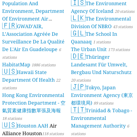
🇮🇸
Population And
The Environment
Environment, Department
Agency Of Iceland
20 stations
🇱🇰
Of Environment Air
The Environmental
🇫🇷
Quality Monitoring
GWAD'AIR,
Division Of NBRO
30
43 stations
🇬🇱
L’Association Agréée De
The School In
stations
Surveillance De La Qualité
Qaanaaq
1 stations
De L'Air En Guadeloupe
The Urban Unit
6
173 stations
🇩🇪
Thüringer
stations
HabitatMap
Landesamt Für Umwelt,
1886 stations
🇺🇸
Hawaii State
Bergbau Und Naturschutz
Department Of Health
22
20 stations
🇯🇵
Tokyo, Japan
stations
Hong Kong Environmental
Environment Agency (東京
Protection Department - 空
都環境局)
89 stations
🇹🇹
氣質素健康指數單張及海報
Trinidad & Tobago -
Environmental
18 stations
🇺🇸
Houston AAH
Air
Management Authority
6
Alliance Houston
118 stations
stations