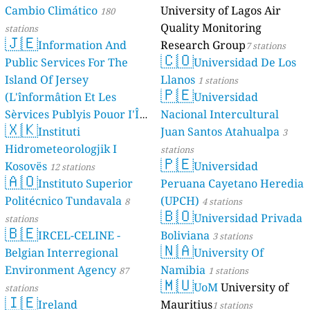
Cambio Climático
University of Lagos Air
180
Quality Monitoring
stations
🇯🇪
Information And
Research Group
7 stations
🇨🇴
Public Services For The
Universidad De Los
Island Of Jersey
Llanos
1 stations
🇵🇪
(L'înformâtion Et Les
Universidad
Sèrvices Publyis Pouor I'Île
Nacional Intercultural
🇽🇰
Dé Jèrri)
Instituti
Juan Santos Atahualpa
2 stations
3
Hidrometeorologjik I
stations
🇵🇪
Kosovës
Universidad
12 stations
🇦🇴
Instituto Superior
Peruana Cayetano Heredia
Politécnico Tundavala
(UPCH)
8
4 stations
🇧🇴
Universidad Privada
stations
🇧🇪
IRCEL-CELINE -
Boliviana
3 stations
🇳🇦
Belgian Interregional
University Of
Environment Agency
Namibia
87
1 stations
🇲🇺
UoM
University of
stations
🇮🇪
Ireland
Mauritius
1 stations