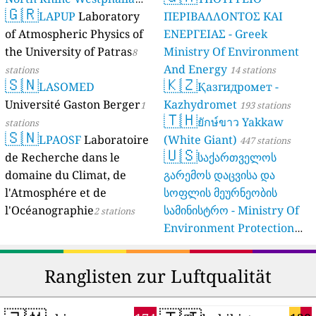
🇬🇷
(Landesamt Für Natur,
LAPUP
Laboratory
ΠΕΡΙΒΑΛΛΟΝΤΟΣ ΚΑΙ
Umwelt Und
of Atmospheric Physics of
ΕΝΕΡΓΕΙΑΣ - Greek
Verbraucherschutz NRW)
the University of Patras
Ministry Of Environment
8
And Energy
61 stations
stations
14 stations
🇸🇳
🇰🇿
LASOMED
Қазгидромет -
Université Gaston Berger
Kazhydromet
1
193 stations
🇹🇭
ยักษ์ขาว Yakkaw
stations
🇸🇳
LPAOSF
Laboratoire
(White Giant)
447 stations
🇺🇸
de Recherche dans le
საქართველოს
domaine du Climat, de
გარემოს დაცვისა და
l'Atmosphére et de
სოფლის მეურნეობის
l'Océanographie
სამინისტრო - Ministry Of
2 stations
Environment Protection
And Agriculture Of
Georgia
16 stations
Ranglisten zur Luftqualität