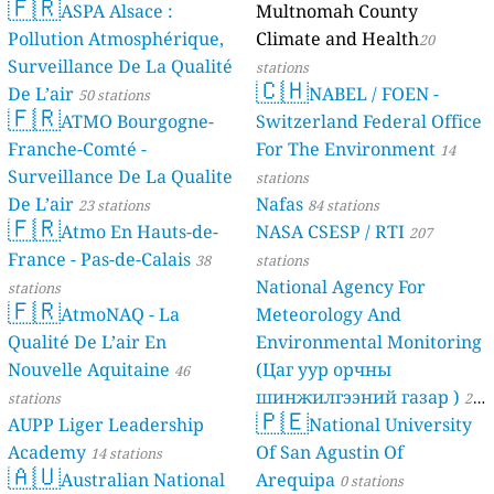
🇫🇷
ASPA Alsace :
Multnomah County
Pollution Atmosphérique,
Climate and Health
20
Surveillance De La Qualité
stations
🇨🇭
De L’air
NABEL / FOEN -
50 stations
🇫🇷
ATMO Bourgogne-
Switzerland Federal Office
Franche-Comté -
For The Environment
14
Surveillance De La Qualite
stations
De L’air
Nafas
23 stations
84 stations
🇫🇷
Atmo En Hauts-de-
NASA CSESP / RTI
207
France - Pas-de-Calais
38
stations
National Agency For
stations
🇫🇷
AtmoNAQ - La
Meteorology And
Qualité De L’air En
Environmental Monitoring
Nouvelle Aquitaine
(Цаг уур орчны
46
шинжилгээний газар )
stations
21
🇵🇪
AUPP Liger Leadership
National University
stations
Academy
Of San Agustin Of
14 stations
🇦🇺
Australian National
Arequipa
0 stations