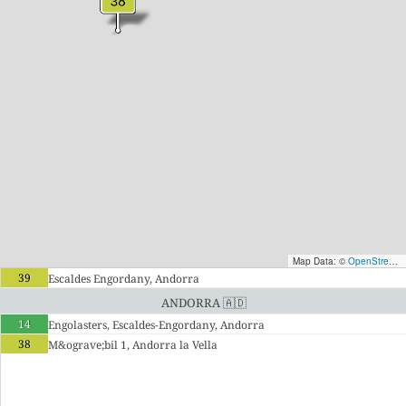
Map Data: ©
OpenStreetMap contributors
39
Escaldes Engordany, Andorra
Andorra 🇦🇩
14
Engolasters, Escaldes-Engordany, Andorra
38
M&ograve;bil 1, Andorra la Vella