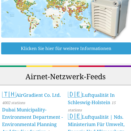
Klicken Sie hier für weitere Informationen
Airnet-Netzwerk-Feeds
🇹🇭
🇩🇪
AirGradient Co. Ltd.
Luftqualität In
Schleswig-Holstein
4002 stations
15
Dubai Municipality-
stations
🇩🇪
Environment Department -
Luftqualität | Nds.
Environmental Planning
Ministerium Für Umwelt,