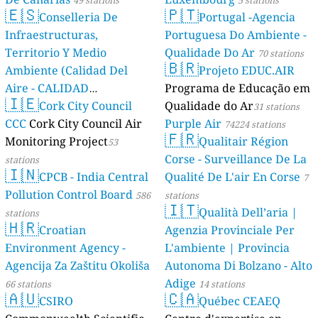
49 stations
5 stations
🇪🇸
🇵🇹
Conselleria De
Portugal -Agencia
Infraestructuras,
Portuguesa Do Ambiente -
Territorio Y Medio
Qualidade Do Ar
70 stations
🇧🇷
Ambiente (Calidad Del
Projeto EDUC.AIR
Aire - CALIDAD
Programa de Educação em
🇮🇪
AMBIENTAL)
Cork City Council
Qualidade do Ar
23 stations
31 stations
CCC
Cork City Council Air
Purple Air
74224 stations
🇫🇷
Monitoring Project
Qualitair Région
53
Corse - Surveillance De La
stations
🇮🇳
CPCB - India Central
Qualité De L'air En Corse
7
Pollution Control Board
586
stations
🇮🇹
Qualità Dell’aria |
stations
🇭🇷
Croatian
Agenzia Provinciale Per
Environment Agency -
L'ambiente | Provincia
Agencija Za Zaštitu Okoliša
Autonoma Di Bolzano - Alto
Adige
66 stations
14 stations
🇦🇺
🇨🇦
CSIRO
Québec CEAEQ