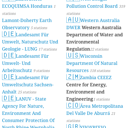
ECOQUIMSA Honduras
Pollution Control Board
1
319
stations
stations
🇦🇺
Lamont-Doherty Earth
Western Australia
Observatory
DWER
Western Australia
5 stations
🇩🇪
Landesamt Für
Department of Water and
Umwelt, Naturschutz Und
Environmental
Geologie - LUNG
Regulation
17 stations
22 stations
🇩🇪
🇺🇸
Landesamt Für
Wisconsin
Umwelt- Und
Department Of Natural
Arbeitsschutz
Resources
9 stations
118 stations
🇩🇪
🇿🇲
Landesamt Für
Zambia CEEEZ
Umweltschutz Sachsen-
Centre for Energy,
Anhalt
Environment and
25 stations
🇩🇪
LANUV - State
Engineering
1 stations
🇨🇴
Agency For Nature,
Área Metropolitana
Environment And
Del Valle De Aburrá
21
Consumer Protection Of
stations
🇬🇷
North Rhine Westphalia
ΥΠΟΥΡΓΕΙΟ