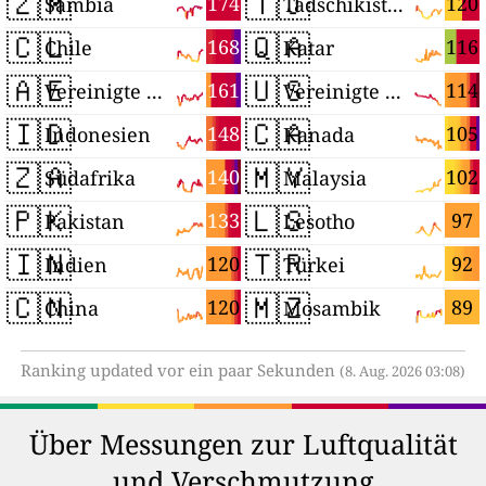
🇿🇲
🇹🇯
174
120
Sambia
Tadschikistan
🇨🇱
🇶🇦
168
116
Chile
Katar
🇦🇪
🇺🇸
161
114
Vereinigte Arabische Emirate
Vereinigte Staaten
🇮🇩
🇨🇦
148
105
Indonesien
Kanada
🇿🇦
🇲🇾
140
102
Südafrika
Malaysia
🇵🇰
🇱🇸
133
97
Pakistan
Lesotho
🇮🇳
🇹🇷
120
92
Indien
Türkei
🇨🇳
🇲🇿
120
89
China
Mosambik
Ranking updated vor ein paar Sekunden
(8. Aug. 2026 03:08)
Über Messungen zur Luftqualität
und Verschmutzung