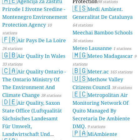
🇲🇪
Agencija Za Zaštitu
Protection
98 stations
🇪🇸
Prirode I životne Sredine -
Medi Ambient.
Montenegro Environement
Generalitat De Catalunya
Protection Agency
10
64 stations
Meechai Bamboo Schools
stations
🇫🇷
Air Pays De La Loire
36 stations
Meteo Lausanne
26 stations
1 stations
🇬🇧
🇲🇬
Air Quality In Wales
Meteo Madagascar
9
33 stations
stations
🇨🇦
🇧🇬
Air Quality Ontario -
Meter.ac
165 stations
🇺🇸
The Ontario Ministry Of
Methow Valley
The Environment And
Citizens Council
38 stations
🇪🇨
Climate Change
Metropolitan Air
38 stations
🇩🇪
Air Quality, Saxon
Monitoring Network Of
State Office (Luftqualität
Quito Managed By
Sächsisches Landesamt
Secretaria De Ambiente
Für Umwelt,
DMQ.
9 stations
🇵🇦
Landwirtschaft Und
MiAmbiente