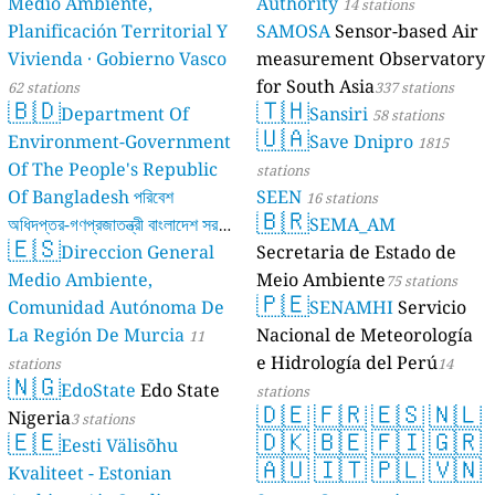
Medio Ambiente,
Authority
14 stations
Planificación Territorial Y
SAMOSA
Sensor-based Air
Vivienda · Gobierno Vasco
measurement Observatory
for South Asia
62 stations
337 stations
🇧🇩
🇹🇭
Department Of
Sansiri
58 stations
🇺🇦
Environment-Government
Save Dnipro
1815
Of The People's Republic
stations
Of Bangladesh পরিবেশ
SEEN
16 stations
🇧🇷
অধিদপ্তর-গণপ্রজাতন্ত্রী বাংলাদেশ সরকার
SEMA_AM
🇪🇸
Direccion General
Secretaria de Estado de
17 stations
Medio Ambiente,
Meio Ambiente
75 stations
🇵🇪
Comunidad Autónoma De
SENAMHI
Servicio
La Región De Murcia
Nacional de Meteorología
11
e Hidrología del Perú
stations
14
🇳🇬
EdoState
Edo State
stations
🇩🇪
🇫🇷
🇪🇸
🇳🇱
Nigeria
3 stations
🇪🇪
🇩🇰
🇧🇪
🇫🇮
🇬🇷
Eesti Välisõhu
🇦🇺
🇮🇹
🇵🇱
🇻🇳
Kvaliteet - Estonian