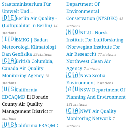
Staatsministerium Für
Department Of
Umwelt Und
Environmental
🇩🇪
Berlin Air Quality -
Verbraucherschutz) - LfU
Conservation (NYSDEC)
42
(Luftqualität In Berlin)
46 stations
14
stations
🇳🇴
NILU - Norsk
stations
🇮🇩
BMKG | Badan
Institutt For Luftforskning
Meteorologi, Klimatologi
(Norwegian Institute For
Dan Geofisika
Air Research)
29 stations
77 stations
🇨🇦
British Columbia,
Northwest Clean Air
Canada Air Quality
Agency
7 stations
🇨🇦
Monitoring Agency
Nova Scotia
78
Environment
stations
9 stations
🇺🇸
🇦🇺
California
NSW Department Of
EDCAQMD
El Dorado
Planning And Environment
County Air Quality
131 stations
🇨🇦
Management District
NWT Air Quality
75
Monitoring Network
stations
7
🇺🇸
California FRAQMD
stations