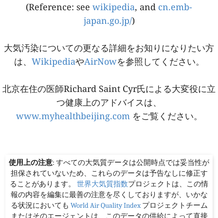
(Reference: see
wikipedia
, and
cn.emb-
japan.go.jp/
)
大気汚染についての更なる詳細をお知りになりたい方
は、
Wikipedia
や
AirNow
を参照してください。
北京在住の医師Richard Saint Cyr氏による大変役に立
つ健康上のアドバイスは、
www.myhealthbeijing.com
をご覧ください。
使用上の注意
: すべての大気質データは公開時点では妥当性が
担保されていないため、これらのデータは予告なしに修正す
ることがあります。
世界大気質指数
プロジェクトは、この情
報の内容を編集に最善の注意を尽くしておりますが、いかな
る状況においても
World Air Quality Index
プロジェクトチーム
またはそのエージェントは、このデータの供給によって直接