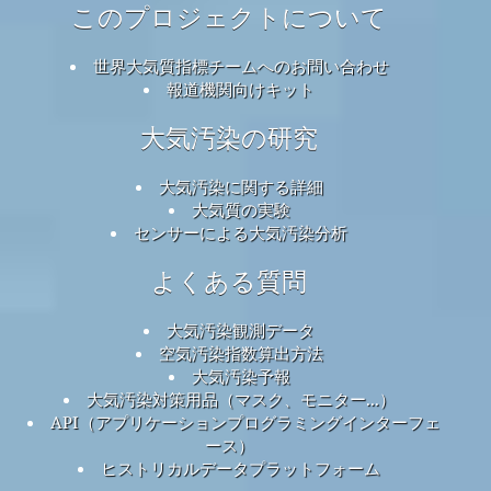
このプロジェクトについて
世界大気質指標チームへのお問い合わせ
報道機関向けキット
大気汚染の研究
大気汚染に関する詳細
大気質の実験
センサーによる大気汚染分析
よくある質問
大気汚染観測データ
空気汚染指数算出方法
大気汚染予報
大気汚染対策用品（マスク、モニター...）
API（アプリケーションプログラミングインターフェ
ース）
ヒストリカルデータプラットフォーム