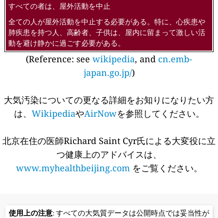
すべての者は、屋外活動を中止
全ての人が屋外活動を中止する必要がある。特に、心疾患や
肺疾患を持つ人、高齢者、子供は、屋内に留まって激しい活
動を避け静かに過ごす必要がある。
(Reference: see
wikipedia
, and
cn.emb-
japan.go.jp/
)
大気汚染についての更なる詳細をお知りになりたい方
は、
Wikipedia
や
AirNow
を参照してください。
北京在住の医師Richard Saint Cyr氏による大変役に立
つ健康上のアドバイスは、
www.myhealthbeijing.com
をご覧ください。
使用上の注意
: すべての大気質データは公開時点では妥当性が