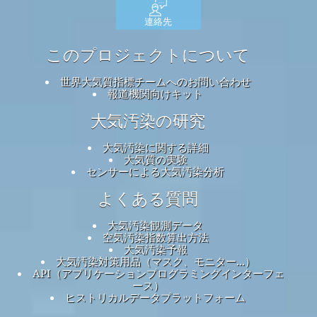
連絡先
このプロジェクトについて
世界大気質指標チームへのお問い合わせ
報道機関向けキット
大気汚染の研究
大気汚染に関する詳細
大気質の実験
センサーによる大気汚染分析
よくある質問
大気汚染観測データ
空気汚染指数算出方法
大気汚染予報
大気汚染対策用品（マスク、モニター...）
API（アプリケーションプログラミングインターフェ
ース）
ヒストリカルデータプラットフォーム