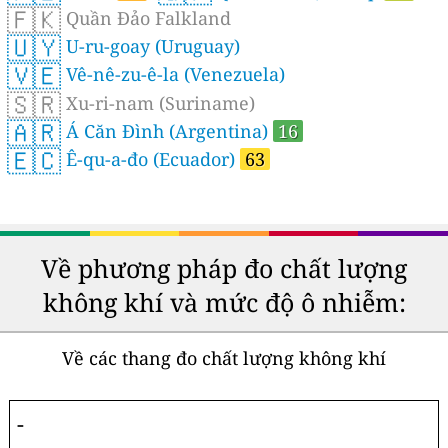
🇫🇰
Quần Đảo Falkland
🇺🇾
U-ru-goay (Uruguay)
🇻🇪
Vê-nê-zu-ê-la (Venezuela)
🇸🇷
Xu-ri-nam (Suriname)
🇦🇷
Á Căn Đình (Argentina)
16
🇪🇨
Ê-qu-a-đo (Ecuador)
63
Về phương pháp đo chất lượng
không khí và mức độ ô nhiễm:
Về các thang đo chất lượng không khí
-