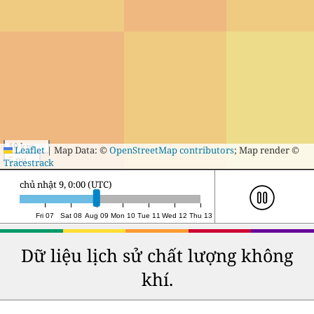
10 km
Leaflet
|
Map Data: ©
OpenStreetMap contributors
; Map render ©
5 mi
Tracestrack
chủ nhật 9, 21:00 (UTC)
Fri 07
Sat 08
Aug 09
Mon 10
Tue 11
Wed 12
Thu 13
Dữ liệu lịch sử chất lượng không
khí.