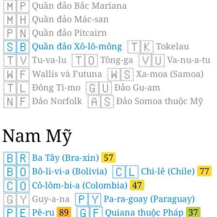
🇲🇵
Quần đảo Bắc Mariana
🇲🇭
Quần đảo Mác-san
🇵🇳
Quần đảo Pitcairn
🇸🇧
🇹🇰
Quần đảo Xô-lô-mông
Tokelau
🇹🇻
🇹🇴
🇻🇺
Tu-va-lu
Tông-ga
Va-nu-a-tu
🇼🇫
🇼🇸
Wallis và Futuna
Xa-moa (Samoa)
🇹🇱
🇬🇺
Ðông Ti-mo
Đảo Gu-am
🇳🇫
🇦🇸
Đảo Norfolk
Đảo Somoa thuộc Mỹ
Nam Mỹ
🇧🇷
Ba Tây (Bra-xin)
57
🇧🇴
🇨🇱
Bô-li-vi-a (Bolivia)
Chi-lê (Chile)
77
🇨🇴
Cô-lôm-bi-a (Colombia)
47
🇬🇾
🇵🇾
Guy-a-na
Pa-ra-goay (Paraguay)
🇵🇪
🇬🇫
Pê-ru
89
Quiana thuộc Pháp
37