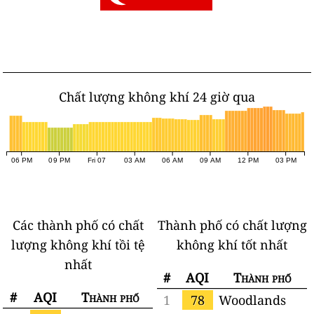
Chất lượng không khí 24 giờ qua
06 PM
09 PM
Fri 07
03 AM
06 AM
09 AM
12 PM
03 PM
Các thành phố có chất
Thành phố có chất lượng
lượng không khí tồi tệ
không khí tốt nhất
nhất
#
AQI
Thành phố
#
AQI
Thành phố
1
78
Woodlands