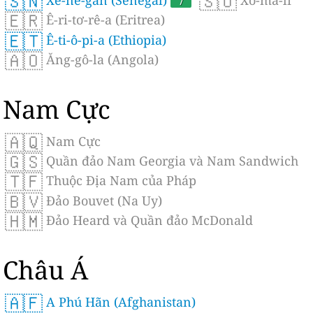
🇸🇳
🇸🇴
Xê-nê-gan (Senegal)
7
Xô-ma-li
🇪🇷
Ê-ri-tơ-rê-a (Eritrea)
🇪🇹
Ê-ti-ô-pi-a (Ethiopia)
🇦🇴
Ăng-gô-la (Angola)
Nam Cực
🇦🇶
Nam Cực
🇬🇸
Quần đảo Nam Georgia và Nam Sandwich
🇹🇫
Thuộc Địa Nam của Pháp
🇧🇻
Đảo Bouvet (Na Uy)
🇭🇲
Đảo Heard và Quần đảo McDonald
Châu Á
🇦🇫
A Phú Hãn (Afghanistan)