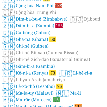
🇿🇦
Cộng hòa Nam Phi
138
🇨🇫
Cộng hòa Trung Phi
🇿🇼
🇩🇯
Dim-ba-bu-ê (Zimbabwe)
Djibouti
🇿🇲
Dăm-bi-a (Zambia)
155
🇬🇦
Ga-bông (Gabon)
🇬🇭
Gha-na (Ghana)
60
🇬🇳
Ghi-nê (Guinea)
🇬🇼
Ghi-nê Bít xao (Guinea-Bissau)
🇬🇶
Ghi-nê Xích-đạo (Equatorial Guinea)
🇬🇲
Găm-bi-a (Gambia)
🇰🇪
🇱🇷
Kê-ni-a (Kenya)
73
Li-bê-ri-a
🇱🇾
Libyan Arab Jamahiriya
🇱🇸
Lê-xô-thô (Lesotho)
76
🇲🇼
🇲🇱
Ma-la-uy (Malawi)
Ma-li
🇲🇦
Ma-rốc (Morocco)
15
🇲🇬
Ma-đa-gát-xca (Madagascar)
114