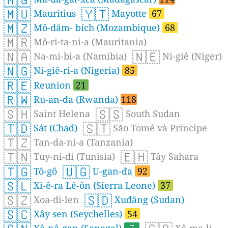
🇲🇺
🇾🇹
Mauritius
Mayotte
67
🇲🇿
Mô-dăm- bích (Mozambique)
68
🇲🇷
Mô-ri-ta-ni-a (Mauritania)
🇳🇦
🇳🇪
Na-mi-bi-a (Namibia)
Ni-giê (Niger)
🇳🇬
Ni-giê-ri-a (Nigeria)
85
🇷🇪
Reunion
21
🇷🇼
Ru-an-đa (Rwanda)
118
🇸🇭
🇸🇸
Saint Helena
South Sudan
🇹🇩
🇸🇹
Sát (Chad)
Săo Tomé và Príncipe
🇹🇿
Tan-da-ni-a (Tanzania)
🇹🇳
🇪🇭
Tuy-ni-di (Tunisia)
Tây Sahara
🇹🇬
🇺🇬
Tô-gô
U-gan-đa
92
🇸🇱
Xi-ê-ra Lê-ôn (Sierra Leone)
37
🇸🇿
🇸🇩
Xoa-di-len
Xuđăng (Sudan)
🇸🇨
Xây sen (Seychelles)
54