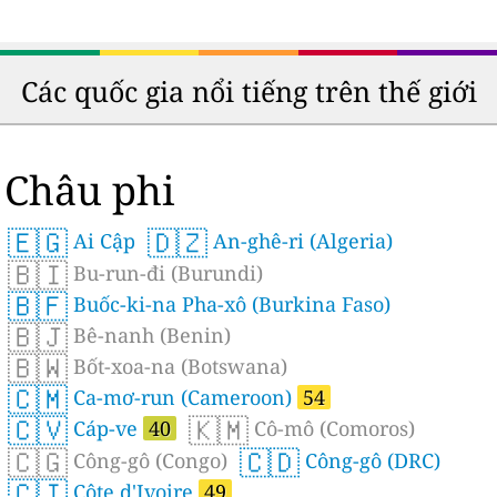
Các quốc gia nổi tiếng trên thế giới
Châu phi
🇪🇬
🇩🇿
Ai Cập
An-ghê-ri (Algeria)
🇧🇮
Bu-run-đi (Burundi)
🇧🇫
Buốc-ki-na Pha-xô (Burkina Faso)
🇧🇯
Bê-nanh (Benin)
🇧🇼
Bốt-xoa-na (Botswana)
🇨🇲
Ca-mơ-run (Cameroon)
54
🇨🇻
🇰🇲
Cáp-ve
40
Cô-mô (Comoros)
🇨🇬
🇨🇩
Công-gô (Congo)
Công-gô (DRC)
🇨🇮
Côte d'Ivoire
49