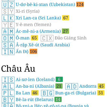
🇺🇿
U-dơ-bê-ki-xtan (Uzbekistan)
124
🇸🇾
Xi-ri (Syria)
🇱🇰
Xri Lan-ca (Sri Lanka)
67
🇾🇪
Y-ê-men (Yemen)
🇦🇲
Ác-mê-ni-a (Armenia)
27
🇴🇲
🇨🇽
Ô-man
65
Đảo Giáng Sinh
🇸🇦
Ả-rập Xê-út (Saudi Arabia)
🇮🇳
Ấn Độ
106
Châu Âu
🇮🇸
Ai-xơ-len (Iceland)
6
🇦🇱
🇦🇩
An-ba-ni (Albania)
21
Andorra
45
🇵🇱
🇧🇬
Ba Lan
46
Bun-ga-ri (Bulgaria)
51
🇧🇾
Bê-la-rút (Belarus)
14
🇧🇦
Bô-xni-a Héc-xê-gô-vi-na (Bosnia và