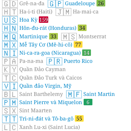
🇬🇩
🇬🇵
Grê-na-đa
Guadeloupe
26
🇭🇹
🇯🇲
Ha-i-ti (Haiti)
Ha-mai-ca
🇺🇸
Hoa Kỳ
159
🇭🇳
Hôn-đu-rát (Honduras)
34
🇲🇶
🇲🇸
Martinique
33
Montserrat
🇲🇽
Mễ Tây Cơ (Mê-hi-cô)
77
🇳🇮
Ni-ca-ra-goa (Nicaragua)
14
🇵🇦
🇵🇷
Pa-na-ma
Puerto Rico
🇰🇾
Quần Đảo Cayman
🇹🇨
Quần Đảo Turk và Caicos
🇻🇮
Quần đảo Virgin, Mỹ
🇧🇱
🇲🇫
Saint Barthelemy
Saint Martin
🇵🇲
Saint Pierre và Miquelon
6
🇸🇽
Sint Maarten
🇹🇹
Tri-ni-đát và Tô-ba-gô
55
🇱🇨
Xanh Lu-xi (Saint Lucia)