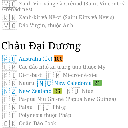
🇻🇨
Xanh Vin-xăng và Grênad (Saint Vincent và
Grenadines)
🇰🇳
Xanh-kít và Nê-vi (Saint Kitts và Nevis)
🇻🇬
Đảo Virgin, thuộc Anh
Châu Đại Dương
🇦🇺
Australia (Úc)
100
🇺🇲
Các đảo nhỏ xa trung tâm thuộc Mỹ
🇰🇮
🇫🇲
Ki-ri-ba-ti
Mi-crô-nê-xi-a
🇳🇷
🇳🇨
Nauru
New Caledonia
21
🇳🇿
🇳🇺
New Zealand
35
Niue
🇵🇬
Pa-pua Niu Ghi-nê (Papua New Guinea)
🇵🇼
🇫🇯
Palau
Phi-gi
🇵🇫
Polynesia thuộc Pháp
🇨🇰
Quần Đảo Cook