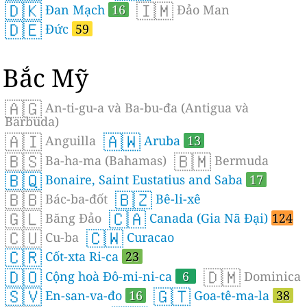
🇩🇰
🇮🇲
Đan Mạch
16
Đảo Man
🇩🇪
Đức
59
Bắc Mỹ
🇦🇬
An-ti-gu-a và Ba-bu-đa (Antigua và
Barbuda)
🇦🇮
🇦🇼
Anguilla
Aruba
13
🇧🇸
🇧🇲
Ba-ha-ma (Bahamas)
Bermuda
🇧🇶
Bonaire, Saint Eustatius and Saba
17
🇧🇧
🇧🇿
Bác-ba-đốt
Bê-li-xê
🇬🇱
🇨🇦
Băng Đảo
Canada (Gia Nã Đại)
124
🇨🇺
🇨🇼
Cu-ba
Curacao
🇨🇷
Cốt-xta Ri-ca
23
🇩🇴
🇩🇲
Cộng hoà Đô-mi-ni-ca
6
Dominica
🇸🇻
🇬🇹
En-san-va-đo
16
Goa-tê-ma-la
38