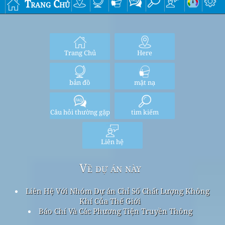
Trang Chủ
Trang Chủ
Here
bản đồ
mặt nạ
Câu hỏi thường gặp
tìm kiếm
Liên hệ
Về dự án này
Liên Hệ Với Nhóm Dự án Chỉ Số Chất Lượng Không
Khí Của Thế Giới
Báo Chí Và Các Phương Tiện Truyền Thông