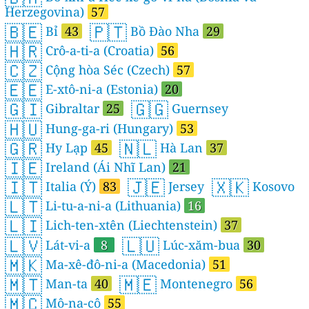
Herzegovina)
57
🇧🇪
🇵🇹
Bỉ
43
Bồ Đào Nha
29
🇭🇷
Crô-a-ti-a (Croatia)
56
🇨🇿
Cộng hòa Séc (Czech)
57
🇪🇪
E-xtô-ni-a (Estonia)
20
🇬🇮
🇬🇬
Gibraltar
25
Guernsey
🇭🇺
Hung-ga-ri (Hungary)
53
🇬🇷
🇳🇱
Hy Lạp
45
Hà Lan
37
🇮🇪
Ireland (Ái Nhĩ Lan)
21
🇮🇹
🇯🇪
🇽🇰
Italia (Ý)
83
Jersey
Kosovo
🇱🇹
Li-tu-a-ni-a (Lithuania)
16
🇱🇮
Lich-ten-xtên (Liechtenstein)
37
🇱🇻
🇱🇺
Lát-vi-a
8
Lúc-xăm-bua
30
🇲🇰
Ma-xê-đô-ni-a (Macedonia)
51
🇲🇹
🇲🇪
Man-ta
40
Montenegro
56
🇲🇨
Mô-na-cô
55