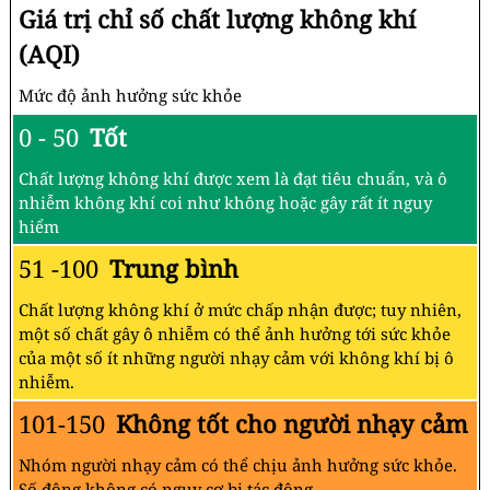
Giá trị chỉ số chất lượng không khí
(AQI)
Mức độ ảnh hưởng sức khỏe
0 - 50
Tốt
Chất lượng không khí được xem là đạt tiêu chuẩn, và ô
nhiễm không khí coi như không hoặc gây rất ít nguy
hiểm
51 -100
Trung bình
Chất lượng không khí ở mức chấp nhận được; tuy nhiên,
một số chất gây ô nhiễm có thể ảnh hưởng tới sức khỏe
của một số ít những người nhạy cảm với không khí bị ô
nhiễm.
101-150
Không tốt cho người nhạy cảm
Nhóm người nhạy cảm có thể chịu ảnh hưởng sức khỏe.
Số đông không có nguy cơ bị tác động.