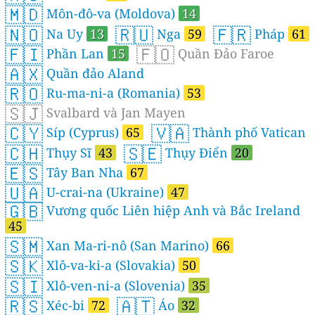
🇲🇩
Môn-đô-va (Moldova)
14
🇳🇴
🇷🇺
🇫🇷
Na Uy
13
Nga
59
Pháp
61
🇫🇮
🇫🇴
Phần Lan
15
Quần Đảo Faroe
🇦🇽
Quần đảo Aland
🇷🇴
Ru-ma-ni-a (Romania)
53
🇸🇯
Svalbard và Jan Mayen
🇨🇾
🇻🇦
Síp (Cyprus)
65
Thành phố Vatican
🇨🇭
🇸🇪
Thụy Sĩ
43
Thụy Điển
20
🇪🇸
Tây Ban Nha
67
🇺🇦
U-crai-na (Ukraine)
47
🇬🇧
Vương quốc Liên hiệp Anh và Bắc Ireland
45
🇸🇲
Xan Ma-ri-nô (San Marino)
66
🇸🇰
Xlô-va-ki-a (Slovakia)
50
🇸🇮
Xlô-ven-ni-a (Slovenia)
35
🇷🇸
🇦🇹
Xéc-bi
72
Áo
32