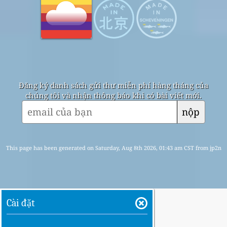
Đăng ký danh sách gửi thư miễn phí hàng tháng của
chúng tôi và nhận thông báo khi có bài viết mới.
nộp
This page has been generated on Saturday, Aug 8th 2026, 01:43 am CST from jp2n
Cài đặt