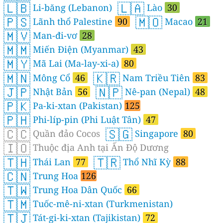
🇱🇧
🇱🇦
Li-băng (Lebanon)
Lào
30
🇵🇸
🇲🇴
Lãnh thổ Palestine
90
Macao
21
🇲🇻
Man-đi-vơ
28
🇲🇲
Miến Điện (Myanmar)
43
🇲🇾
Mã Lai (Ma-lay-xi-a)
80
🇲🇳
🇰🇷
Mông Cổ
46
Nam Triều Tiên
83
🇯🇵
🇳🇵
Nhật Bản
56
Nê-pan (Nepal)
48
🇵🇰
Pa-ki-xtan (Pakistan)
125
🇵🇭
Phi-líp-pin (Phi Luật Tân)
47
🇨🇨
🇸🇬
Quần đảo Cocos
Singapore
80
🇮🇴
Thuộc địa Anh tại Ấn Độ Dương
🇹🇭
🇹🇷
Thái Lan
77
Thổ Nhĩ Kỳ
88
🇨🇳
Trung Hoa
126
🇹🇼
Trung Hoa Dân Quốc
66
🇹🇲
Tuốc-mê-ni-xtan (Turkmenistan)
🇹🇯
Tát-gi-ki-xtan (Tajikistan)
72