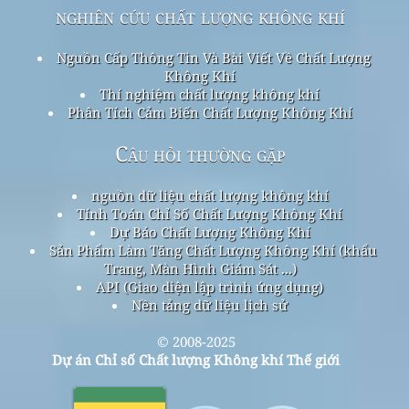
nghiên cứu chất lượng không khí
Nguồn Cấp Thông Tin Và Bài Viết Về Chất Lượng
Không Khí
Thí nghiệm chất lượng không khí
Phân Tích Cảm Biến Chất Lượng Không Khí
Câu hỏi thường gặp
nguồn dữ liệu chất lượng không khí
Tính Toán Chỉ Số Chất Lượng Không Khí
Dự Báo Chất Lượng Không Khí
Sản Phẩm Làm Tăng Chất Lượng Không Khí (khẩu
Trang, Màn Hình Giám Sát ...)
API (Giao diện lập trình ứng dụng)
Nền tảng dữ liệu lịch sử
© 2008-2025
Dự án Chỉ số Chất lượng Không khí Thế giới