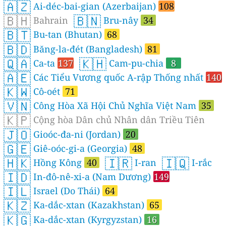
🇦🇿
Ai-déc-bai-gian (Azerbaijan)
108
🇧🇭
🇧🇳
Bahrain
Bru-nây
34
🇧🇹
Bu-tan (Bhutan)
68
🇧🇩
Băng-la-đét (Bangladesh)
81
🇶🇦
🇰🇭
Ca-ta
137
Cam-pu-chia
8
🇦🇪
Các Tiểu Vương quốc A-rập Thống nhất
140
🇰🇼
Cô-oét
71
🇻🇳
Công Hòa Xã Hội Chủ Nghĩa Việt Nam
35
🇰🇵
Cộng hòa Dân chủ Nhân dân Triều Tiên
🇯🇴
Gioóc-đa-ni (Jordan)
20
🇬🇪
Giê-oóc-gi-a (Georgia)
48
🇭🇰
🇮🇷
🇮🇶
Hồng Kông
40
I-ran
I-rắc
🇮🇩
In-đô-nê-xi-a (Nam Dương)
149
🇮🇱
Israel (Do Thái)
64
🇰🇿
Ka-dắc-xtan (Kazakhstan)
65
🇰🇬
Ka-dắc-xtan (Kyrgyzstan)
16