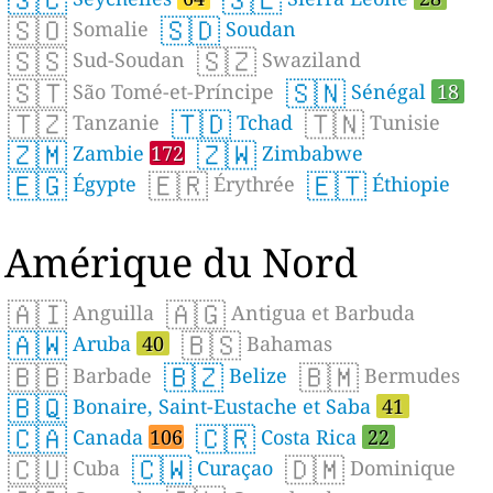
🇸🇴
🇸🇩
Somalie
Soudan
🇸🇸
🇸🇿
Sud-Soudan
Swaziland
🇸🇹
🇸🇳
São Tomé-et-Príncipe
Sénégal
18
🇹🇿
🇹🇩
🇹🇳
Tanzanie
Tchad
Tunisie
🇿🇲
🇿🇼
Zambie
172
Zimbabwe
🇪🇬
🇪🇷
🇪🇹
Égypte
Érythrée
Éthiopie
Amérique du Nord
🇦🇮
🇦🇬
Anguilla
Antigua et Barbuda
🇦🇼
🇧🇸
Aruba
40
Bahamas
🇧🇧
🇧🇿
🇧🇲
Barbade
Belize
Bermudes
🇧🇶
Bonaire, Saint-Eustache et Saba
41
🇨🇦
🇨🇷
Canada
106
Costa Rica
22
🇨🇺
🇨🇼
🇩🇲
Cuba
Curaçao
Dominique