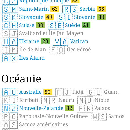
🇨🇿
République tchèque
58
🇸🇲
🇷🇸
Saint-Marin
63
Serbie
65
🇸🇰
🇸🇮
Slovaquie
49
Slovénie
30
🇨🇭
🇸🇪
Suisse
30
Suède
21
🇸🇯
Svalbard et Île Jan Mayen
🇺🇦
🇻🇦
Ukraine
23
Vatican
🇮🇲
🇫🇴
Île de Man
Îles Féroé
🇦🇽
Îles Åland
Océanie
🇦🇺
🇫🇯
🇬🇺
Australie
50
Fidji
Guam
🇰🇮
🇳🇷
🇳🇺
Kiribati
Nauru
Nioué
🇳🇿
🇵🇼
Nouvelle-Zélande
32
Palaos
🇵🇬
🇼🇸
Papouasie-Nouvelle Guinée
Samoa
🇦🇸
Samoa américaines