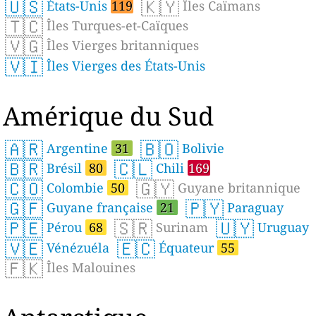
🇺🇸
🇰🇾
États-Unis
119
Îles Caïmans
🇹🇨
Îles Turques-et-Caïques
🇻🇬
Îles Vierges britanniques
🇻🇮
Îles Vierges des États-Unis
Amérique du Sud
🇦🇷
🇧🇴
Argentine
31
Bolivie
🇧🇷
🇨🇱
Brésil
80
Chili
169
🇨🇴
🇬🇾
Colombie
50
Guyane britannique
🇬🇫
🇵🇾
Guyane française
21
Paraguay
🇵🇪
🇸🇷
🇺🇾
Pérou
68
Surinam
Uruguay
🇻🇪
🇪🇨
Vénézuéla
Équateur
55
🇫🇰
Îles Malouines