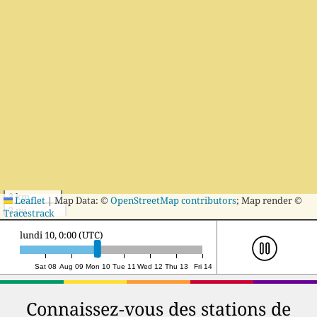
3 km
Leaflet
|
Map Data: ©
OpenStreetMap contributors
; Map render ©
2 mi
Tracestrack
lundi 10, 16:00 (UTC)
Sat 08
Aug 09
Mon 10
Tue 11
Wed 12
Thu 13
Fri 14
Connaissez-vous des stations de