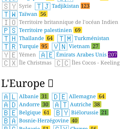
🇸🇾
🇹🇯
Syrie
Tadjikistan
123
🇹🇼
Taïwan
56
🇮🇴
Territoire britannique de l'océan Indien
🇵🇸
Territoire palestinien
69
🇹🇭
🇹🇲
Thaïlande
64
Turkménistan
🇹🇷
🇻🇳
Turquie
95
Vietnam
27
🇾🇪
🇦🇪
Yémen
Émirats Arabes Unis
207
🇨🇽
🇨🇨
Île Christmas
Îles Cocos - Keeling
L'Europe 
🇦🇱
🇩🇪
Albanie
31
Allemagne
64
🇦🇩
🇦🇹
Andorre
30
Autriche
38
🇧🇪
🇧🇾
Belgique
61
Biélorussie
21
🇧🇦
Bosnie-Herzégovine
40
Bulgarie
51
Chypre
56