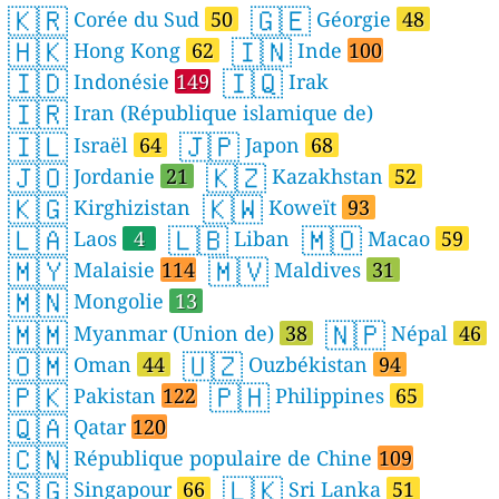
🇰🇷
🇬🇪
Corée du Sud
50
Géorgie
48
🇭🇰
🇮🇳
Hong Kong
62
Inde
100
🇮🇩
🇮🇶
Indonésie
149
Irak
🇮🇷
Iran (République islamique de)
🇮🇱
🇯🇵
Israël
64
Japon
68
🇯🇴
🇰🇿
Jordanie
21
Kazakhstan
52
🇰🇬
🇰🇼
Kirghizistan
Koweït
93
🇱🇦
🇱🇧
🇲🇴
Laos
4
Liban
Macao
59
🇲🇾
🇲🇻
Malaisie
114
Maldives
31
🇲🇳
Mongolie
13
🇲🇲
🇳🇵
Myanmar (Union de)
38
Népal
46
🇴🇲
🇺🇿
Oman
44
Ouzbékistan
94
🇵🇰
🇵🇭
Pakistan
122
Philippines
65
🇶🇦
Qatar
120
🇨🇳
République populaire de Chine
109
🇸🇬
🇱🇰
Singapour
66
Sri Lanka
51