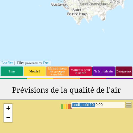
Leaflet
| Tiles
Esri
powered by
Malsain pour
Mauvais pour
Bien
Modéré
les groupes
Très malsain
Dangereux
la santé
sensibles
Prévisions de la qualité de l'air
lundi, août 10, 16:00
lundi, août 10, 16:00
+
−