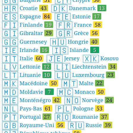
🇧🇬
🇨🇾
🇭🇷
🇩🇰
Croatie
43
Danemark
13
🇪🇸
🇪🇪
Espagne
84
Estonie
17
🇫🇮
🇫🇷
Finlande
19
France
58
🇬🇮
🇬🇷
Gibraltar
29
Grèce
56
🇬🇬
🇭🇺
Guernesey
Hongrie
40
🇮🇪
🇮🇸
Irlande
16
Islande
5
🇮🇹
🇯🇪
🇽🇰
Italie
60
Jersey
Kosovo
🇱🇻
🇱🇮
Lettonie
12
Liechtenstein
34
🇱🇹
🇱🇺
Lituanie
10
Luxembourg
23
🇲🇰
🇲🇹
Macédoine
50
Malte
22
🇲🇩
🇲🇨
Moldavie
7
Monaco
50
🇲🇪
🇳🇴
Monténégro
42
Norvège
24
🇳🇱
🇵🇱
Pays-Bas
61
Pologne
53
🇵🇹
🇷🇴
Portugal
27
Roumanie
37
🇬🇧
🇷🇺
Royaume-Uni
56
Russie
39