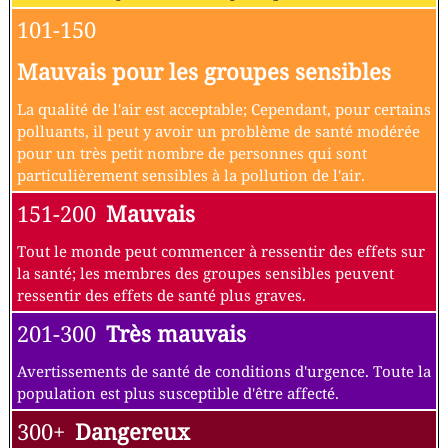
101-150
Mauvais pour les groupes sensibles
La qualité de l'air est acceptable; Cependant, pour certains
polluants, il peut y avoir un problème de santé modérée
pour un très petit nombre de personnes qui sont
particulièrement sensibles à la pollution de l'air.
151-200
Mauvais
Tout le monde peut commencer à ressentir des effets sur
la santé; les membres des groupes sensibles peuvent
ressentir des effets de santé plus graves.
201-300
Très mauvais
Avertissements de santé de conditions d'urgence. Toute la
population est plus susceptible d'être affecté.
300+
Dangereux