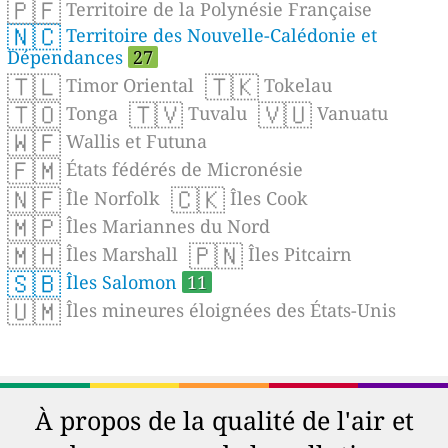
🇵🇫
Territoire de la Polynésie Française
🇳🇨
Territoire des Nouvelle-Calédonie et
Dépendances
27
🇹🇱
🇹🇰
Timor Oriental
Tokelau
🇹🇴
🇹🇻
🇻🇺
Tonga
Tuvalu
Vanuatu
🇼🇫
Wallis et Futuna
🇫🇲
États fédérés de Micronésie
🇳🇫
🇨🇰
Île Norfolk
Îles Cook
🇲🇵
Îles Mariannes du Nord
🇲🇭
🇵🇳
Îles Marshall
Îles Pitcairn
🇸🇧
Îles Salomon
11
🇺🇲
Îles mineures éloignées des États-Unis
À propos de la qualité de l'air et