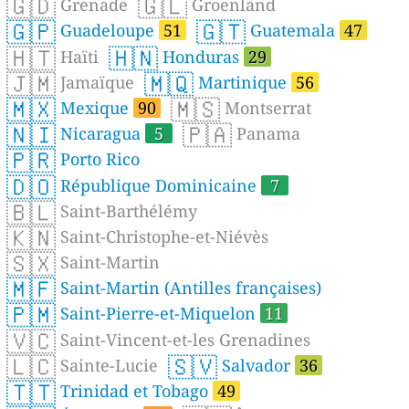
🇬🇩
🇬🇱
Grenade
Groenland
🇬🇵
🇬🇹
Guadeloupe
51
Guatemala
47
🇭🇹
🇭🇳
Haïti
Honduras
29
🇯🇲
🇲🇶
Jamaïque
Martinique
56
🇲🇽
🇲🇸
Mexique
90
Montserrat
🇳🇮
🇵🇦
Nicaragua
5
Panama
🇵🇷
Porto Rico
🇩🇴
République Dominicaine
7
🇧🇱
Saint-Barthélémy
🇰🇳
Saint-Christophe-et-Niévès
🇸🇽
Saint-Martin
🇲🇫
Saint-Martin (Antilles françaises)
🇵🇲
Saint-Pierre-et-Miquelon
11
🇻🇨
Saint-Vincent-et-les Grenadines
🇱🇨
🇸🇻
Sainte-Lucie
Salvador
36
🇹🇹
Trinidad et Tobago
49