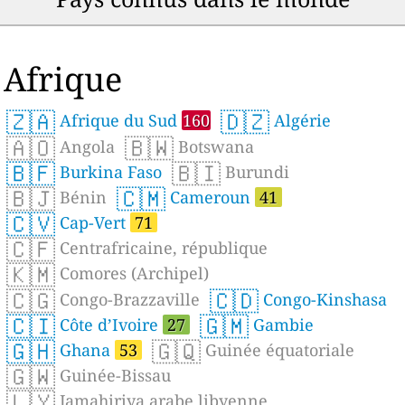
Afrique
🇿🇦
🇩🇿
Afrique du Sud
160
Algérie
🇦🇴
🇧🇼
Angola
Botswana
🇧🇫
🇧🇮
Burkina Faso
Burundi
🇧🇯
🇨🇲
Bénin
Cameroun
41
🇨🇻
Cap-Vert
71
🇨🇫
Centrafricaine, république
🇰🇲
Comores (Archipel)
🇨🇬
🇨🇩
Congo-Brazzaville
Congo-Kinshasa
🇨🇮
🇬🇲
Côte d’Ivoire
27
Gambie
🇬🇭
🇬🇶
Ghana
53
Guinée équatoriale
🇬🇼
Guinée-Bissau
🇱🇾
Jamahiriya arabe libyenne