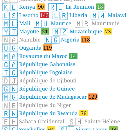
🇰🇪
🇷🇪
Kenya
90
La Réunion
18
🇱🇸
🇱🇷
🇲🇼
Lesotho
143
Liberia
Malawi
🇲🇱
🇲🇺
🇲🇷
Mali
Maurice
Mauritanie
🇾🇹
🇲🇿
Mayotte
21
Mozambique
73
🇳🇦
🇳🇬
Namibie
Nigeria
118
🇺🇬
Ouganda
119
🇲🇦
Royaume du Maroc
14
🇬🇦
République Gabonaise
🇹🇬
République Togolaise
🇩🇯
République de Djibouti
🇬🇳
République de Guinée
🇲🇬
République de Madagascar
129
🇳🇪
République du Niger
🇷🇼
République du Rwanda
76
🇪🇭
🇸🇭
Sahara Occidental
Sainte-Hélène
🇸🇨
🇸🇱
Seychelles
64
Sierra Leone
28