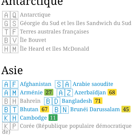
Antarctique
🇦🇶
Antarctique
🇬🇸
Géorgie du Sud et les îles Sandwich du Sud
🇹🇫
Terres australes françaises
🇧🇻
Île Bouvet
🇭🇲
Île Heard et îles McDonald
Asie
🇦🇫
🇸🇦
Afghanistan
Arabie saoudite
🇦🇲
🇦🇿
Arménie
27
Azerbaïdjan
68
🇧🇭
🇧🇩
Bahreïn
Bangladesh
71
🇧🇹
🇧🇳
Bhutan
67
Brunéi Darussalam
45
🇰🇭
Cambodge
11
🇰🇵
Corée (République populaire démocratique
de)