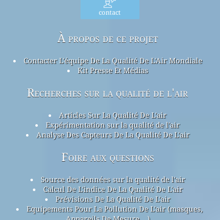
contact
À propos de ce projet
Contacter L'équipe De La Qualité De L'Air Mondiale
Kit Presse Et Médias
Recherches sur la qualité de l'air
Articles Sur La Qualité De L'air
Expérimentation sur la qualité de l'air
Analyse Des Capteurs De La Qualité De L'air
Foire aux questions
Source des données sur la qualité de l'air
Calcul De L'indice De La Qualité De L'air
Prévisions De La Qualité De L'air
Equipements Pour La Pollution De L'air (masques,
Appareils De Mesure ...)