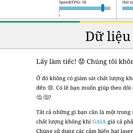
Speed(FPS): 18
thứ sá
1
Dữ liệu
Lấy làm tiếc! 😟 Chúng tôi khô
Ở đó không có giám sát chất lượng kh
đến 😢. Có lẽ bạn muốn giúp theo dõi
🤔 🤔?
Tất cả những gì bạn cần là một trong
chất lượng không khí
GAIA
giá cả phả
Chúng sử dụng các cảm biến hạt laser