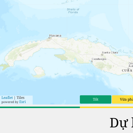
Leaflet
| Tiles
Tốt
Vừa ph
Esri
powered by
Dự 