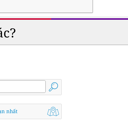
ác?
ạn nhất