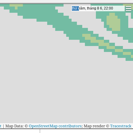
thứ sáu, tháng 8 7, 19:00
thứ sáu, tháng 8 7, 19:00
t
|
Map Data: ©
OpenStreetMap contributors
; Map render ©
Tracestrack