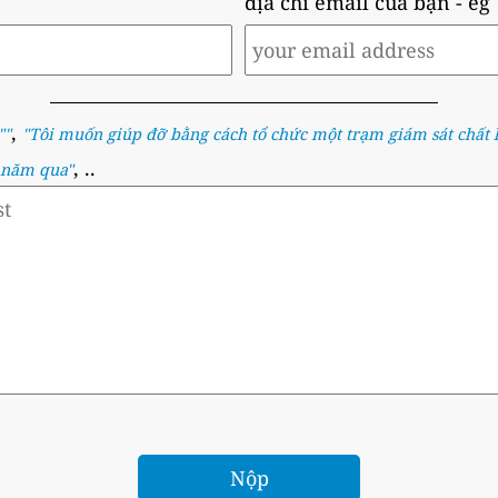
địa chỉ email của bạn
- eg
,
""
"
Tôi muốn giúp đỡ bằng cách tổ chức một trạm giám sát chất 
, ..
g năm qua
"