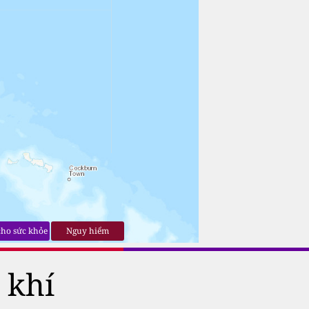
cho sức khỏe
Nguy hiểm
 khí