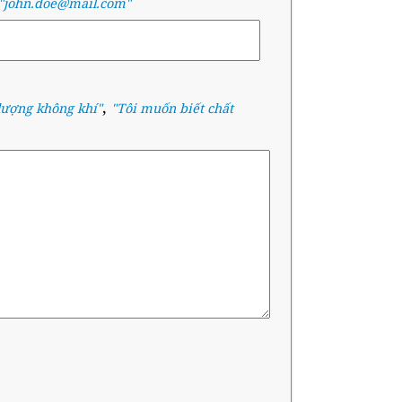
"john.doe@mail.com"
,
lượng không khí
"
"
Tôi muốn biết chất