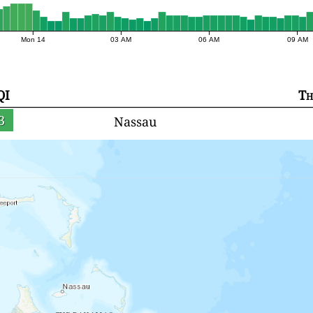
Mon 14
03 AM
06 AM
09 AM
QI
Th
3
Nassau