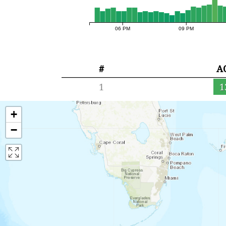
06 PM
09 PM
#
A
1
1
+
−