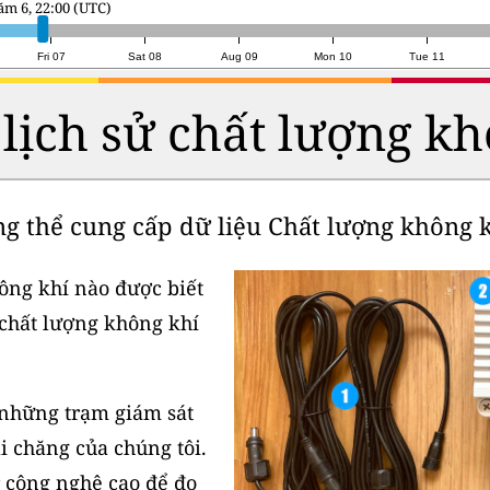
u 7, 19:00 (UTC)
Fri 07
Sat 08
Aug 09
Mon 10
Tue 11
 lịch sử chất lượng kh
ng thể cung cấp dữ liệu Chất lượng không k
ông khí nào được biết
 chất lượng không khí
 những trạm giám sát
i chăng của chúng tôi.
 công nghệ cao để đo