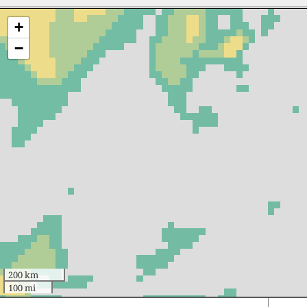
+
−
200 km
100 mi