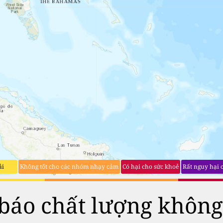
ải
Không tốt cho các nhóm nhạy cảm
Có hại cho sức khoẻ
Rất nguy hại 
báo chất lượng không