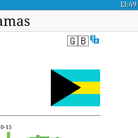
13:49
hamas
🇬🇧
10-15